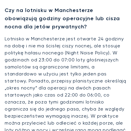
Czy na lotnisku w Manchesterze
obowiązują godziny operacyjne lub cisza
nocna dla jetów prywatnych?
Lotnisko w Manchesterze jest otwarte 24 godziny
na dobę i nie ma ścisłej ciszy nocnej, ale stosuje
politykę hałasu nocnego (Night Noise Policy). W
godzinach od 23:00 do 07:00 loty głośniejszych
samolotów są ograniczone limitami, a
standardowo w użyciu jest tylko jeden pas
startowy. Ponadto, przepisy planistyczne określają
„okres nocny” dla operacji na dwóch pasach
startowych jako czas od 22:00 do 06:00, co
oznacza, że poza tymi godzinami lotnisko
ogranicza się do jednego pasa, chyba że względy
bezpieczeństwa wymagają inaczej. W praktyce
można przylecieć lub odlecieć o każdej porze, ale
loty późno w nocy i wcześnie rano mogą podlegać