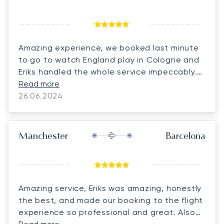
Amazing experience, we booked last minute
to go to watch England play in Cologne and
Eriks handled the whole service impeccably.
From the flight to the ground transportation.
Read more
Thank you Eriks we will continue to return to
26.06.2024
LunaJets, the best on the market! You must
also try the Pilatus PC-24, what a plane!
Manchester
Barcelona
Amazing service, Eriks was amazing, honestly
the best, and made our booking to the flight
experience so professional and great. Also