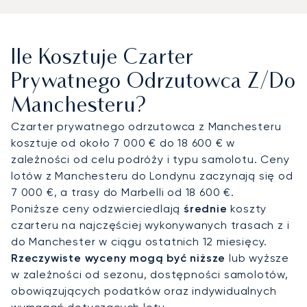
lotniczy w Wielkiej Brytanii poza Londynem, który
oferuje wiele terminali FBO i VIP zapewniających
dyskretną obsługę naziemną. Stamtąd transfery z
Ile Kosztuje Czarter
szoferem dowożą podróżnych do centrum miasta
w niecałe 25 minut, gwarantując bezpośredni
Prywatnego Odrzutowca Z/do
dostęp do dzielnic biznesowych, luksusowych
Manchesteru?
hoteli czy lóż na stadionach.
Czarter prywatnego odrzutowca z Manchesteru
Dzięki dwudziestoletniemu doświadczeniu
kosztuje od około 7 000 € do 18 600 € w
LunaJets jest pierwszym europejskim brokerem
zależności od celu podróży i typu samolotu. Ceny
czarterowym, który otrzymał certyfikat Argus®, co
lotów z Manchesteru do Londynu zaczynają się od
świadczy o rygorystycznych standardach
7 000 €, a trasy do Marbelli od 18 600 €.
bezpieczeństwa i jakości usług. W Manchesterze
Poniższe ceny odzwierciedlają
średnie
koszty
ta wiedza ekspercka zapewnia niezawodność
czarteru na najczęściej wykonywanych trasach z i
podczas najważniejszych wydarzeń, od dni
do Manchester w ciągu ostatnich 12 miesięcy.
derbowych i międzynarodowych koncertów po
Rzeczywiste wyceny mogą być niższe
lub wyższe
duże spotkania korporacyjne, oferując
w zależności od sezonu, dostępności samolotów,
indywidualnie dopasowane transfery i dyskretną
obowiązujących podatków oraz indywidualnych
obsługę, gdy liczy się czas i prywatność.