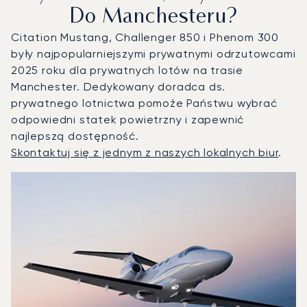
Do Manchesteru?
Citation Mustang, Challenger 850 i Phenom 300
były najpopularniejszymi prywatnymi odrzutowcami
2025 roku dla prywatnych lotów na trasie
Manchester. Dedykowany doradca ds.
prywatnego lotnictwa pomoże Państwu wybrać
odpowiedni statek powietrzny i zapewnić
najlepszą dostępność.
Skontaktuj się z jednym z naszych lokalnych biur
.
Manchester : 3 najpopularniejsze modele statków powietrz
Zdjęcie samolotu
Model samolotu
Miejsca
Prędkość (km/h)
Prędkość (węzły)
Zasięg (km)
Zasięg (NM)