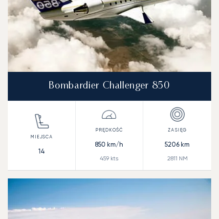
Bombardier Challenger 850
850
km/h
5206
km
14
459
kts
2811
NM