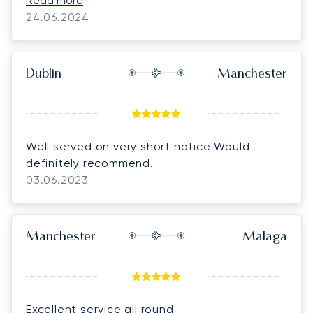
the best cost out there in the market!
Read more
24.06.2024
Dublin
Manchester
Well served on very short notice Would
definitely recommend.
03.06.2023
Manchester
Malaga
Excellent service all round