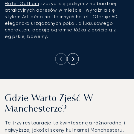
Hotel Gotham
szczyci się jednym z najbardziej
H
atrakcyjnych adresów w mieście i wyróżnia się
c
stylem Art déco na tle innych hoteli. Oferuje 60
j
elegancko urządzonych pokoi, a luksusowego
m
charakteru dodają ogromne łóżka z pościelą z
w
egipskiej bawełny.
o
p
Gdzie Warto Zjeść W
Manchesterze?
Te trzy restauracje to kwintesencja różnorodnej i
najwyższej jakości sceny kulinarnej Manchesteru.