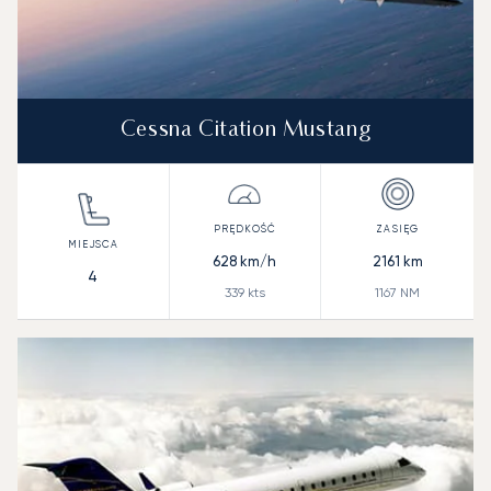
Cessna Citation Mustang
628
km/h
2161
km
4
339
kts
1167
NM