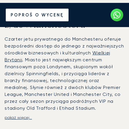
Wynajmij jet prywatny
POPROŚ O WYCENĘ
z/do Manchesteru
Czarter jetu prywatnego do Manchesteru oferuje
bezpośredni dostęp do jednego z najważniejszych
ośrodków biznesowych i kulturalnych
Wielkiej
Brytanii
. Miasto jest największym centrum
finansowym poza Londynem, skupionym wokół
dzielnicy Spinningfields, i przyciąga liderów z
branży finansowej, technologicznej oraz
medialnej. Słynie również z dwóch klubów Premier
League, Manchester United i Manchester City, co
przez cały sezon przyciąga podróżnych VIP na
stadiony Old Trafford i Etihad Stadium.
pokaż więcej...
LunaJets organizuje prywatne loty na lotnisko w
Manchesterze (MAN), najbardziej ruchliwy port