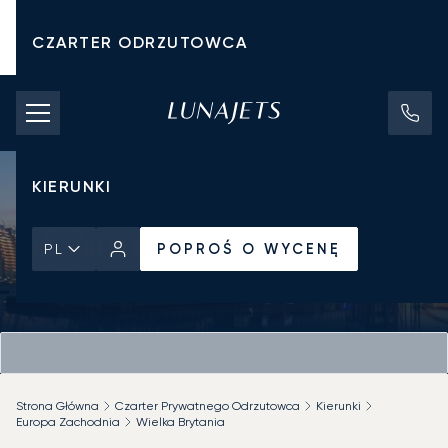
CZARTER ODRZUTOWCA
KOSZTY CZARTERU
PRYWATNE ODRZUTOWCE
KIERUNKI
POPROŚ O WYCENĘ
PL
Strona Główna
Czarter Prywatnego Odrzutowca
Kierunki
Europa Zachodnia
Wielka Brytania