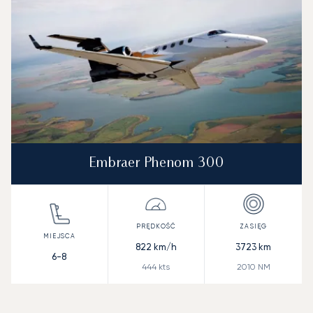
Embraer Phenom 300
822
km/h
3723
km
6-8
444
kts
2010
NM