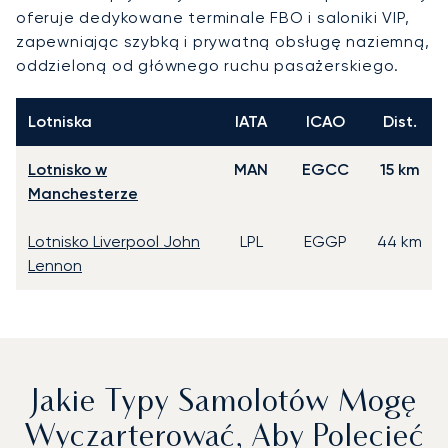
oferuje dedykowane terminale FBO i saloniki VIP,
zapewniając szybką i prywatną obsługę naziemną,
oddzieloną od głównego ruchu pasażerskiego.
Lotniska
IATA
ICAO
Dist.
Lotnisko w
MAN
EGCC
15 km
Manchesterze
Lotnisko Liverpool John
LPL
EGGP
44 km
Lennon
Jakie Typy Samolotów Mogę
Wyczarterować, Aby Polecieć