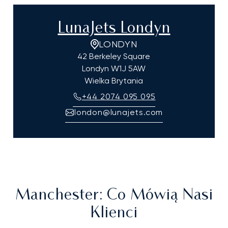
LunaJets Londyn
LONDYN
42 Berkeley Square
Londyn
W1J 5AW
Wielka Brytania
+44 2074 095 095
london@lunajets.com
Manchester
: Co Mówią Nasi
Klienci