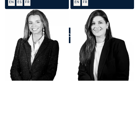
EN
ES
FR
EN
FR
ZADZWOŃCIE DO NAS