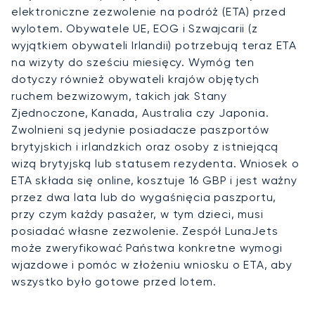
elektroniczne zezwolenie na podróż (ETA) przed
wylotem. Obywatele UE, EOG i Szwajcarii (z
wyjątkiem obywateli Irlandii) potrzebują teraz ETA
na wizyty do sześciu miesięcy. Wymóg ten
dotyczy również obywateli krajów objętych
ruchem bezwizowym, takich jak Stany
Zjednoczone, Kanada, Australia czy Japonia.
Zwolnieni są jedynie posiadacze paszportów
brytyjskich i irlandzkich oraz osoby z istniejącą
wizą brytyjską lub statusem rezydenta. Wniosek o
ETA składa się online, kosztuje 16 GBP i jest ważny
przez dwa lata lub do wygaśnięcia paszportu,
przy czym każdy pasażer, w tym dzieci, musi
posiadać własne zezwolenie. Zespół LunaJets
może zweryfikować Państwa konkretne wymogi
wjazdowe i pomóc w złożeniu wniosku o ETA, aby
wszystko było gotowe przed lotem.