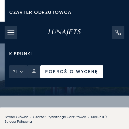
CZARTER ODRZUTOWCA
KOSZTY CZARTERU
PRYWATNE ODRZUTOWCE
KIERUNKI
POPROŚ O WYCENĘ
PL
Strona Główna
Czarter Prywatnego Odrzutowca
Kierunki
Europa Północna