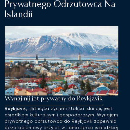
Prywatnego Odrzutowca Na
Islandii
Wynajmij jet prywatny do Reykjavik
W
Reykjavik
, tętniąca życiem stolica Islandii, jest
A
ośrodkiem kulturalnym i gospodarczym. Wynajem
w
prywatnego odrzutowca do Reykjavik zapewnia
b
bezproblemowy przylot w samo serce islandzkiej
A