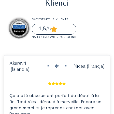
Klienci
SATYSFAKCJA KLIENTA
4,8
/5
NA PODSTAWIE 2 302 OPINII
Akureyri
Nicea
(Francja)
(Islandia)
Ça a été absolument parfait du début à la
fin. Tout s’est déroulé à merveille. Encore un
grand merci et je reprends contact avec
vous.
Read more