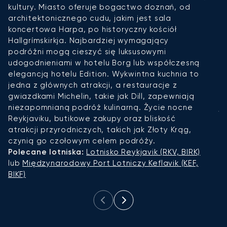
kultury. Miasto oferuje bogactwo doznań, od
k
architektonicznego cudu, jakim jest sala
m
koncertowa Harpa, po historyczny kościół
d
Hallgrímskirkja. Najbardziej wymagający
o
podróżni mogą cieszyć się luksusowymi
G
udogodnieniami w hotelu Borg lub współczesną
Ak
elegancją hotelu Edition. Wykwintna kuchnia to
o
jedna z głównych atrakcji, a restauracje z
u
gwiazdkami Michelin, takie jak Dill, zapewniają
Hl
niezapomnianą podróż kulinarną. Życie nocne
ja
Reykjaviku, butikowe zakupy oraz bliskość
k
atrakcji przyrodniczych, takich jak Złoty Krąg,
R
czynią go czołowym celem podróży.
BI
Polecane lotniska:
Lotnisko Reykjavik (RKV, BIRK)
lub
Międzynarodowy Port Lotniczy Keflavik (KEF,
BIKF)