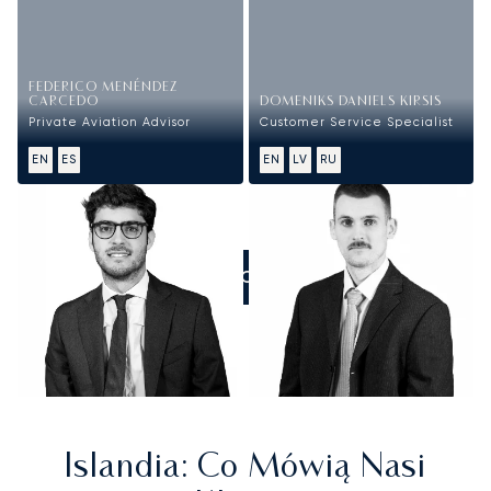
FEDERICO MENÉNDEZ
CARCEDO
DOMENIKS DANIELS KIRSIS
Private Aviation Advisor
Customer Service Specialist
EN
ES
EN
LV
RU
ZADZWOŃCIE DO NAS
Islandia
: Co Mówią Nasi