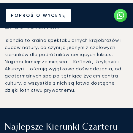
Wynajmij jet prywatny
POPROŚ O WYCENĘ
z/do Islandii
Islandia to kraina spektakularnych krajobrazów i
cudów natury, co czyni ją jednym z czołowych
kierunków dla podróżników ceniących luksus.
Najpopularniejsze miejsca – Keflavik, Reykjavik i
Akureyri – oferują wyjątkowe doświadczenia, od
geotermalnych spa po tętniące życiem centra
kultury, a wszystkie z nich są łatwo dostępne
dzięki lotnictwu prywatnemu.
Najlepsze Kierunki Czarteru