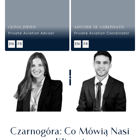
OLIVIA JURIEN
ANTOINE DE GUBERNATIS
Private Aviation Advisor
Private Aviation Coordinator
EN
FR
EN
FR
ZADZWOŃCIE DO NAS
Czarnogóra
: Co Mówią Nasi