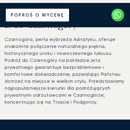
Wynajmij jet prywatny
POPROŚ O WYCENĘ
z/do Czarnogóry
Czarnogóra, perła wybrzeża Adriatyku, oferuje
znakomite połączenie naturalnego piękna,
historycznego uroku i nowoczesnego luksusu.
Podróż do Czarnogóry na pokładzie jeta
prywatnego gwarantuje bezproblemowe i
komfortowe doświadczenie, pozwalając Państwu
dotrzeć na miejsce w wielkim stylu. Przedstawiamy
najpopularniejsze kierunki dla podróżujących
prywatnymi odrzutowcami w Czarnogórze,
koncentrując się na Tivacie i Podgoricy.