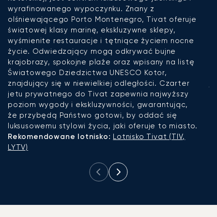
wyrafinowanego wypoczynku. Znany z
ż
olśniewającego Porto Montenegro, Tivat oferuje
g
światowej klasy marinę, ekskluzywne sklepy,
Po
wyśmienite restauracje i tętniące życiem nocne
t
życie. Odwiedzający mogą odkrywać bujne
b
krajobrazy, spokojne plaże oraz wpisany na listę
C
Światowego Dziedzictwa UNESCO Kotor,
d
znajdujący się w niewielkiej odległości. Czarter
j
jetu prywatnego do Tivat zapewnia najwyższy
k
poziom wygody i ekskluzywności, gwarantując,
P
że przybędą Państwo gotowi, by oddać się
d
luksusowemu stylowi życia, jaki oferuje to miasto.
R
Rekomendowane lotnisko:
Lotnisko Tivat (TIV,
P
LYTV)