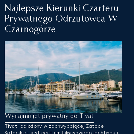
Najlepsze Kierunki Czarteru
Prywatnego Odrzutowca W
Czarnogórze
Wynajmij jet prywatny do Tivat
W
Tivat
, położony w zachwycającej Zatoce
P
Kotorskiej, jest centrum luksusowego jachtingu i
ł