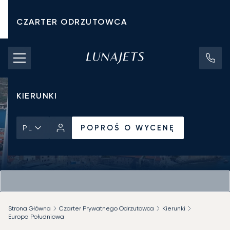
CZARTER ODRZUTOWCA
KOSZTY CZARTERU
PRYWATNE ODRZUTOWCE
KIERUNKI
POPROŚ O WYCENĘ
PL
Strona Główna
Czarter Prywatnego Odrzutowca
Kierunki
Europa Południowa