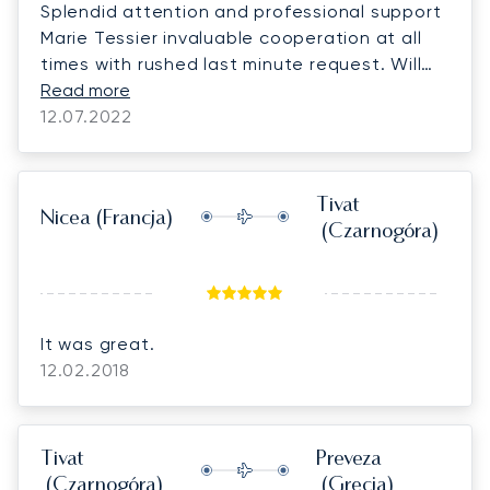
Splendid attention and professional support
Marie Tessier invaluable cooperation at all
times with rushed last minute request. Will
definitely work with Lunajets next time.
Read more
12.07.2022
Tivat
Nicea
(Francja)
(Czarnogóra)
It was great.
12.02.2018
Tivat
Preveza
(Czarnogóra)
(Grecja)