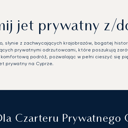
ij jet prywatny z/d
, słynie z zachwycających krajobrazów, bogatej histori
ących prywatnymi odrzutowcami, które poszukują zarówn
omfortową podróż, pozwalając w pełni cieszyć się pię
et prywatny na Cyprze.
Dla Czarteru Prywatnego