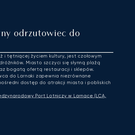
ny odrzutowiec do
ż i tętniącej życiem kultury, jest czołowym
dróżników. Miasto szczyci się słynną plażą
raz bogatą ofertą restauracji i sklepów.
ca do Larnaki zapewnia niezrównane
średni dostęp do atrakcji miasta i pobliskich
ędzynarodowy Port Lotniczy w Larnace (LCA,