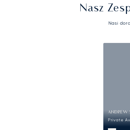
Nasz Zesp
Nasi dor
ANDREW 
Private Av