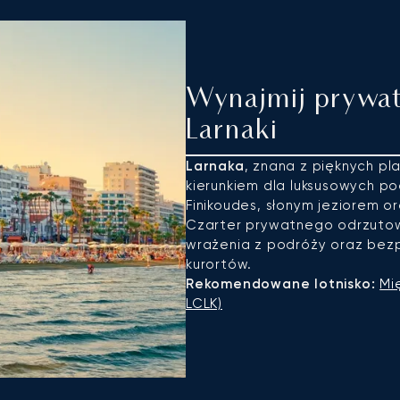
Wynajmij prywat
Larnaki
Larnaka
, znana z pięknych pla
kierunkiem dla luksusowych po
Finikoudes, słonym jeziorem o
Czarter prywatnego odrzutow
wrażenia z podróży oraz bezpo
kurortów.
Rekomendowane lotnisko:
Mi
LCLK)