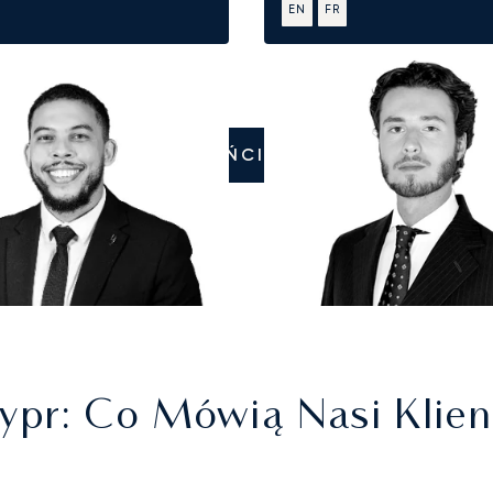
EN
FR
ZADZWOŃCIE DO NAS
ypr
: Co Mówią Nasi Klien