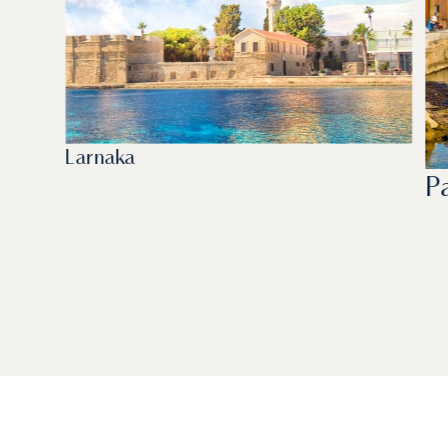
Larnaka
P