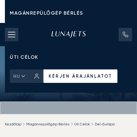
MAGÁNREPÜLŐGÉP BÉRLÉS
CHARTER ÁRAK
MAGÁNREPÜLŐGÉPEK
ÚTI CÉLOK
KÉRJEN ÁRAJÁNLATOT
HU
Kezdőlap
Magánrepülőgép Bérlés
Úti Célok
Dél-Európa