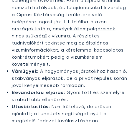
schengeni övezetnek. Ezért a ciprusi vízumok
nemzeti hatályúak, és tulajdonosukat kizárólag
a Ciprusi Köztársaság területére való
belépésre jogosítják. Itt található azon
országok listája, amelyek állampolgárainak
nincs szükségük vízumra
. A részletes
tudnivalókért tekintse meg az általános
vízuminformációkat
, a kérelemmel kapcsolatos
konkrétumokért pedig a
vízumkérelem
követelményeit
.
Vámügyek:
A hagyományos járatokhoz hasonló,
szabványos eljárások, de a privát repülés során
jóval kényelmesebb formában.
Bevándorlási eljárás:
Gyorsított és személyre
szabottabb ellenőrzés.
Utasbiztosítás:
Nem kötelező, de erősen
ajánlott; a LunaJets segítséget nyújt a
megfelelő fedezet kiválasztásában.