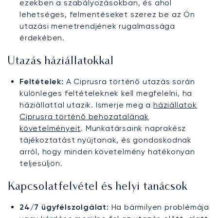
ezekben a szabályozásokban, és ahol
lehetséges, felmentéseket szerez be az Ön
utazási menetrendjének rugalmassága
érdekében.
Utazás háziállatokkal
Feltételek:
A Ciprusra történő utazás során
különleges feltételeknek kell megfelelni, ha
háziállattal utazik. Ismerje meg a
háziállatok
Ciprusra történő behozatalának
követelményeit
. Munkatársaink naprakész
tájékoztatást nyújtanak, és gondoskodnak
arról, hogy minden követelmény hatékonyan
teljesüljön.
Kapcsolatfelvétel és helyi tanácsok
24/7 ügyfélszolgálat:
Ha bármilyen problémája