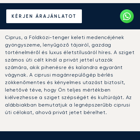
Béreljen magánrepülőt
KÉRJEN ÁRAJÁNLATOT
Ciprusra
Ciprus, a Földközi-tenger keleti medencéjének
gyöngyszeme, lenyűgöző tájairól, gazdag
történelméről és luxus életstílusáról híres. A sziget
számos úti célt kínál a privát jettel utazók
számára, akik pihenésre és kalandra egyaránt
vágynak. A ciprusi magánrepülőgép bérlés
zökkenőmentes és kényelmes utazást biztosít,
lehetővé téve, hogy Ön teljes mértékben
kiélvezhesse a sziget szépségét és kultúráját. Az
alábbiakban bemutatjuk a legnépszerűbb ciprusi
úti célokat, ahová privát jetet bérelhet.