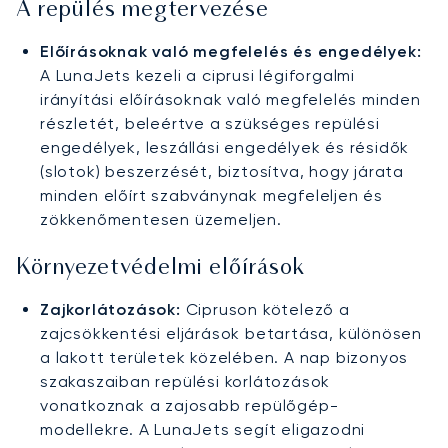
A repülés megtervezése
Előírásoknak való megfelelés és engedélyek:
A LunaJets kezeli a ciprusi légiforgalmi
irányítási előírásoknak való megfelelés minden
részletét, beleértve a szükséges repülési
engedélyek, leszállási engedélyek és résidők
(slotok) beszerzését, biztosítva, hogy járata
minden előírt szabványnak megfeleljen és
zökkenőmentesen üzemeljen.
Környezetvédelmi előírások
Zajkorlátozások:
Cipruson kötelező a
zajcsökkentési eljárások betartása, különösen
a lakott területek közelében. A nap bizonyos
szakaszaiban repülési korlátozások
vonatkoznak a zajosabb repülőgép-
modellekre. A LunaJets segít eligazodni