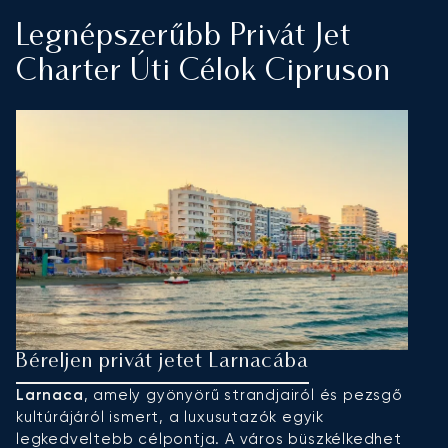
Legnépszerűbb Privát Jet
Charter Úti Célok Cipruson
Béreljen privát jetet Larnacába
B
Larnaca
, amely gyönyörű strandjairól és pezsgő
P
kultúrájáról ismert, a luxusutazók egyik
t
legkedveltebb célpontja. A város büszkélkedhet
ős