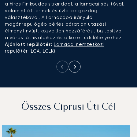
a híres Finikoudes stranddal, a larnacai sós tóval,
v
valamint éttermek és üzletek gazdag
ké
választékával. A Larnacába irányuló
m
magánrepülőgép bérlés páratlan utazási
u
élményt nyújt, közvetlen hozzáférést biztosítva
l
a város látnivalóihoz és a közeli üdülőhelyekhez.
A
Ajánlott repülőtér:
Larnacai nemzetközi
R
repülőtér (LCA, LCLK)
Összes Ciprusi Úti Cél