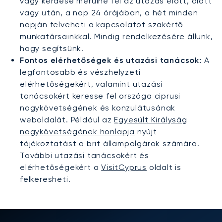
vagy kérdése merülne fel az utazás előtt, alatt
vagy után, a nap 24 órájában, a hét minden
napján felveheti a kapcsolatot szakértő
munkatársainkkal. Mindig rendelkezésére állunk,
hogy segítsünk.
Fontos elérhetőségek és utazási tanácsok:
A
legfontosabb és vészhelyzeti
elérhetőségekért, valamint utazási
tanácsokért keresse fel országa ciprusi
nagykövetségének és konzulátusának
weboldalát. Például az
Egyesült Királyság
nagykövetségének honlapja
nyújt
tájékoztatást a brit állampolgárok számára.
További utazási tanácsokért és
elérhetőségekért a
VisitCyprus
oldalt is
felkeresheti.