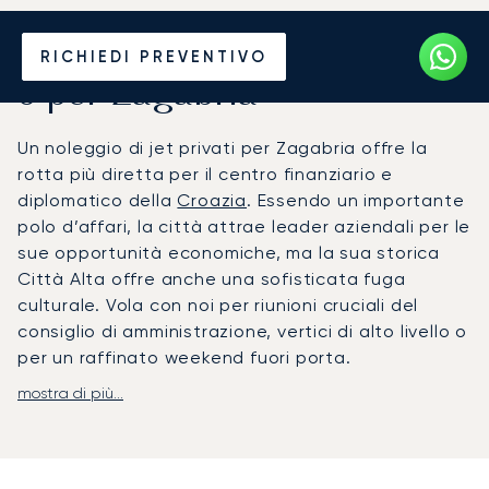
Noleggia un Jet Privato da
RICHIEDI PREVENTIVO
o per Zagabria
Un noleggio di jet privati per Zagabria offre la
rotta più diretta per il centro finanziario e
diplomatico della
Croazia
. Essendo un importante
polo d’affari, la città attrae leader aziendali per le
sue opportunità economiche, ma la sua storica
Città Alta offre anche una sofisticata fuga
culturale. Vola con noi per riunioni cruciali del
consiglio di amministrazione, vertici di alto livello o
per un raffinato weekend fuori porta.
mostra di più...
Il tuo volo è organizzato secondo il tuo itinerario
personale, offrendo un ambiente flessibile e
completamente privato per il tuo viaggio. A bordo
potrai lavorare o rilassarti con un catering