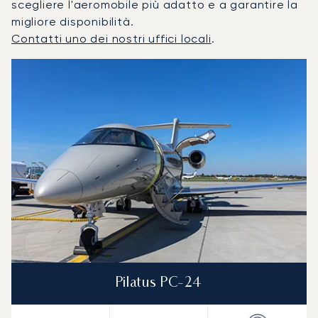
scegliere l'aeromobile più adatto e a garantire la
migliore disponibilità.
Contatti uno dei nostri uffici locali
.
Zagabria : I 3 modelli di aeromobile più utilizzati per nume
Foto dell'aeromobile
Modello di aeromobile
Posti
Velocità (km/h)
Velocità (nodi)
Autonomia (
Autonomia (NM)
Pilatus PC-24