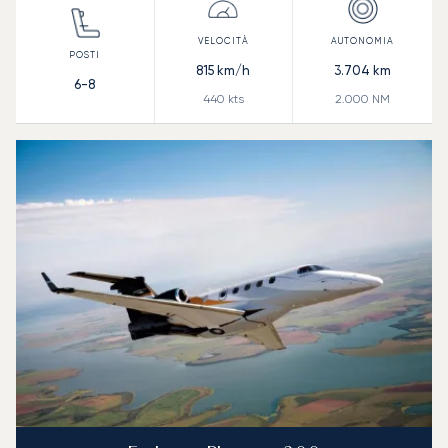
815
km/h
3.704
km
6-8
440
kts
2.000
NM