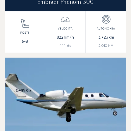
Embraer Phenom 300
822
km/h
3.723
km
6-8
444
kts
2.010
NM