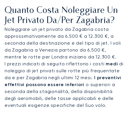
gourmet su misura per i tuoi gusti, viaggiando
Quanto Costa Noleggiare Un
nella massima discrezione. Questo ti garantisce di
arrivare riposato e preparato per un summit alla
Jet Privato Da/per Zagabria?
Fiera di Zagabria o per negoziati cruciali nella
Noleggiare un jet privato da Zagabria costa
capitale.
approssimativamente da 6.500 € a 12.300 €, a
seconda della destinazione e del tipo di jet. I voli
Potrai volare in totale tranquillità, sapendo che il
da Zagabria a Venezia partono da 6.500 €,
tuo volo è nelle mani più esperte. Lo dimostra la
mentre le rotte per Londra iniziano da 12.300 €.
fiducia a lungo termine dei nostri 100 migliori
I prezzi indicati di seguito riflettono i costi
medi
di
clienti, inclusi i dipartimenti di volo aziendali, che
noleggio di jet privati sulle rotte più frequentate
volano con noi in media da più di sette anni.
da e per Zagabria negli ultimi 12 mesi.
I preventivi
Questa affidabilità ti permette di concentrarti
effettivi possono essere inferiori
o superiori a
interamente sui tuoi impegni più importanti a
seconda della stagionalità, della disponibilità
Zagabria.
degli aeromobili, delle tasse applicabili e delle
eventuali esigenze specifiche del Suo volo.