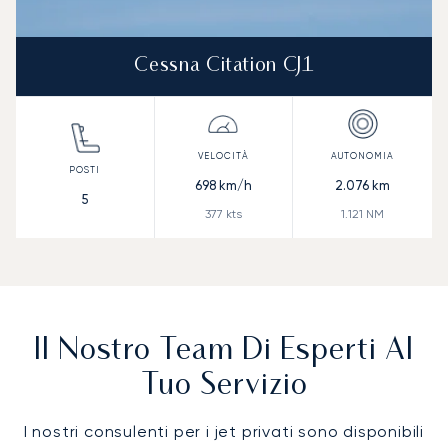
Cessna Citation CJ1
698
km/h
2.076
km
5
377
kts
1.121
NM
Il Nostro Team Di Esperti Al
Tuo Servizio
I nostri consulenti per i jet privati sono disponibili