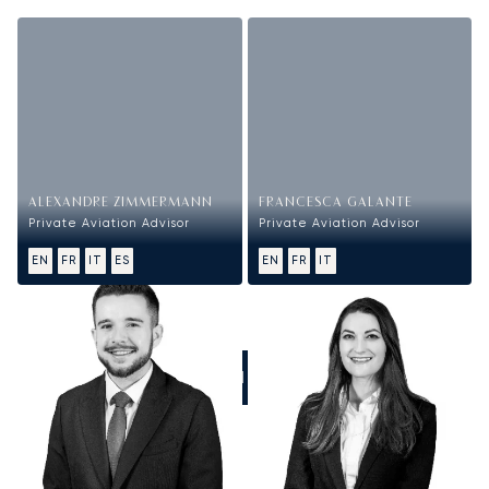
ALEXANDRE ZIMMERMANN
FRANCESCA GALANTE
Private Aviation Advisor
Private Aviation Advisor
EN
FR
IT
ES
EN
FR
IT
CHIAMATECI