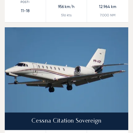
956
km/h
12.964
km
11-18
516
kts
7.000
NM
Cessna Citation Sovereign