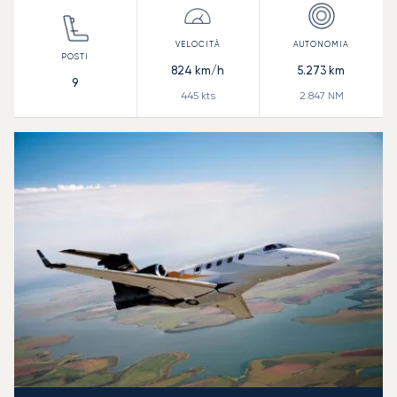
824
km/h
5.273
km
9
445
kts
2.847
NM