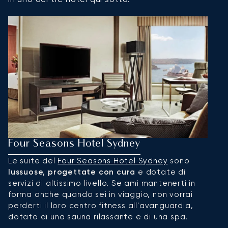
Four Seasons Hotel Sydney
P
Le suite del
Four Seasons Hotel Sydney
sono
S
lussuose, progettate con cura
e dotate di
Ho
servizi di altissimo livello. Se ami mantenerti in
c
forma anche quando sei in viaggio, non vorrai
c
perderti il loro centro fitness all'avanguardia,
pr
dotato di una sauna rilassante e di una spa.
lu
E