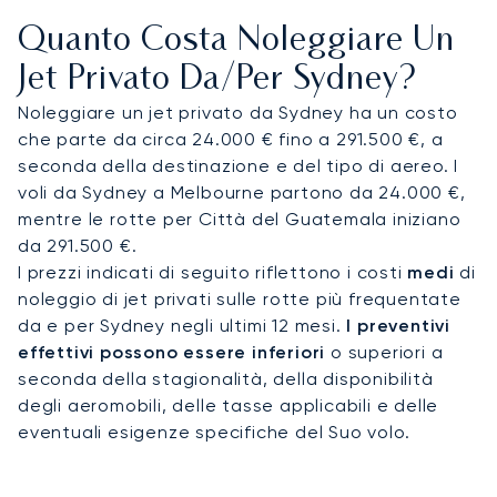
cibo e servizi premium. Coordiniamo ogni dettaglio
Quanto Costa Noleggiare Un
del tuo viaggio, assicurandoci che tu arrivi
riposato e pronto per il tuo impegno, ovunque
Jet Privato Da/per Sydney?
esso sia, come ad esempio presso l'International
Noleggiare un jet privato da Sydney ha un costo
Convention Centre di Sydney.
che parte da circa 24.000 € fino a 291.500 €, a
seconda della destinazione e del tipo di aereo. I
La nostra vasta esperienza operativa include
voli da Sydney a Melbourne partono da 24.000 €,
l'organizzazione di complessi tour internazionali
mentre le rotte per Città del Guatemala iniziano
multi-tratta in oltre sei continenti. Questo ti dà la
da 291.500 €.
massima sicurezza per il tuo viaggio in Australia,
I prezzi indicati di seguito riflettono i costi
medi
di
con la certezza che ogni aspetto del tuo volo a
noleggio di jet privati sulle rotte più frequentate
lungo raggio è gestito con comprovata
da e per Sydney negli ultimi 12 mesi.
I preventivi
esperienza e assoluta discrezione.
effettivi possono essere inferiori
o superiori a
seconda della stagionalità, della disponibilità
degli aeromobili, delle tasse applicabili e delle
eventuali esigenze specifiche del Suo volo.