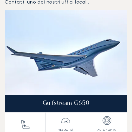
Contatti uno dei nostri uffici locali
.
Sydney : I 3 modelli di aeromobile più utilizzati per numero
Foto dell'aeromobile
Modello di aeromobile
Posti
Velocità (km/h)
Velocità (nodi)
Autonomia (
Autonomia (NM)
Gulfstream G650