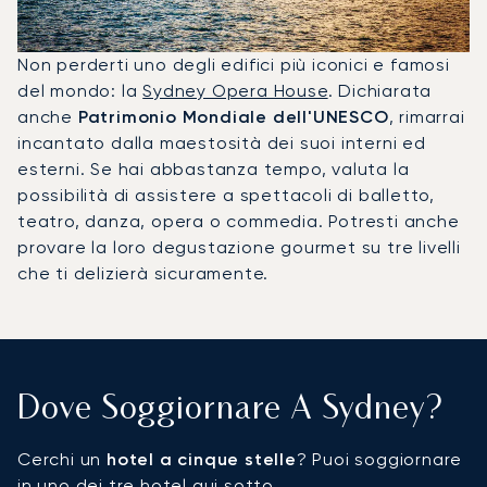
Non perderti uno degli edifici più iconici e famosi
del mondo: la
Sydney Opera House
. Dichiarata
anche
Patrimonio Mondiale dell'UNESCO
, rimarrai
incantato dalla maestosità dei suoi interni ed
esterni. Se hai abbastanza tempo, valuta la
possibilità di assistere a spettacoli di balletto,
teatro, danza, opera o commedia. Potresti anche
provare la loro degustazione gourmet su tre livelli
che ti delizierà sicuramente.
Dove Soggiornare A Sydney?
Cerchi un
hotel a cinque stelle
? Puoi soggiornare
in uno dei tre hotel qui sotto.