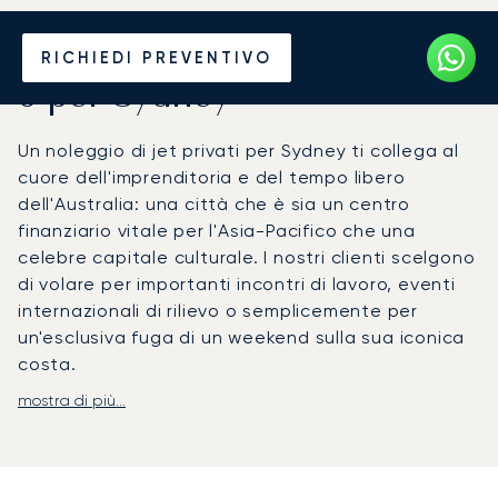
Noleggia un Jet Privato da
RICHIEDI PREVENTIVO
o per Sydney
Un noleggio di jet privati per Sydney ti collega al
cuore dell'imprenditoria e del tempo libero
dell'Australia: una città che è sia un centro
finanziario vitale per l'Asia-Pacifico che una
celebre capitale culturale. I nostri clienti scelgono
di volare per importanti incontri di lavoro, eventi
internazionali di rilievo o semplicemente per
un'esclusiva fuga di un weekend sulla sua iconica
costa.
mostra di più...
Organizziamo il tuo volo interamente in base ai
tuoi impegni, offrendoti la libertà di partire
quando desideri. A bordo, la cabina ti offre
completa privacy per lavorare o rilassarti, con