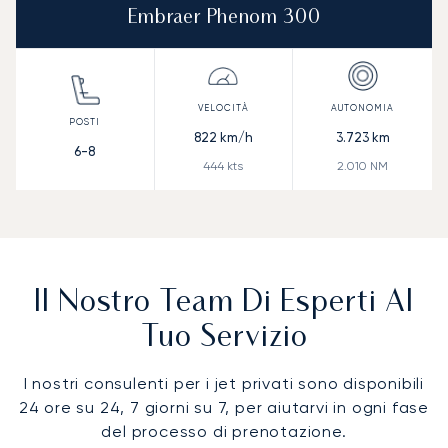
Embraer Phenom 300
822
km/h
3.723
km
6-8
444
kts
2.010
NM
Il Nostro Team Di Esperti Al
Tuo Servizio
I nostri consulenti per i jet privati sono disponibili
24 ore su 24, 7 giorni su 7, per aiutarvi in ogni fase
del processo di prenotazione.