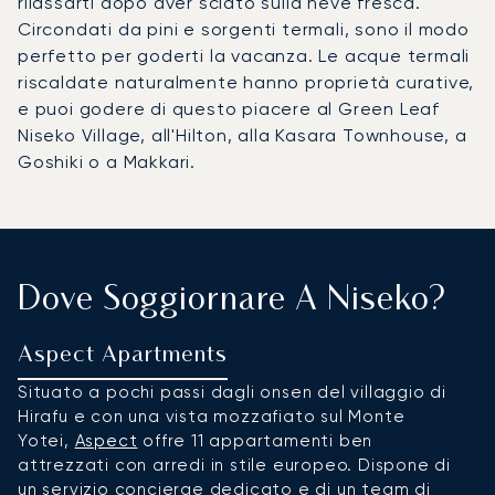
rilassarti dopo aver sciato sulla neve fresca.
Circondati da pini e sorgenti termali, sono il modo
perfetto per goderti la vacanza. Le acque termali
riscaldate naturalmente hanno proprietà curative,
e puoi godere di questo piacere al Green Leaf
Niseko Village, all'Hilton, alla Kasara Townhouse, a
Goshiki o a Makkari.
Dove Soggiornare A Niseko?
Aspect Apartments
S
Situato a pochi passi dagli onsen del villaggio di
Go
Hirafu e con una vista mozzafiato sul Monte
d
Yotei,
Aspect
offre 11 appartamenti ben
sc
attrezzati con arredi in stile europeo. Dispone di
r
un servizio concierge dedicato e di un team di
a