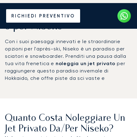
Noleggia un Jet Privato da
RICHIEDI PREVENTIVO
o per Niseko
Con i suoi paesaggi innevati e le straordinarie
opzioni per l'après-ski, Niseko è un paradiso per
sciatori e snowboarder. Prenditi una pausa dalla
tua vita frenetica e
noleggia un jet privato
per
raggiungere questo paradiso invernale di
Hokkaido, che offre piste da sci vaste e
sconfinate.
Quanto Costa Noleggiare Un
Jet Privato Da/per Niseko?