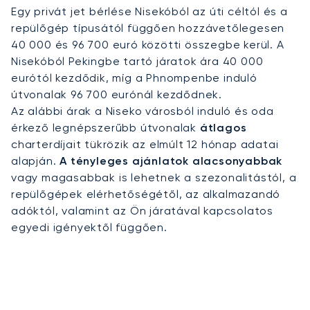
Egy privát jet bérlése Nisekóból az úti céltól és a
repülőgép típusától függően hozzávetőlegesen
40 000 és 96 700 euró közötti összegbe kerül. A
Nisekóból Pekingbe tartó járatok ára 40 000
eurótól kezdődik, míg a Phnompenbe induló
útvonalak 96 700 eurónál kezdődnek.
Az alábbi árak a Niseko városból induló és oda
érkező legnépszerűbb útvonalak
átlagos
charterdíjait tükrözik az elmúlt 12 hónap adatai
alapján.
A tényleges ajánlatok alacsonyabbak
vagy magasabbak is lehetnek a szezonalitástól, a
repülőgépek elérhetőségétől, az alkalmazandó
adóktól, valamint az Ön járatával kapcsolatos
egyedi igényektől függően.