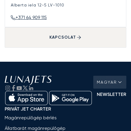
Alberta iela 12-5
LV-1010
+371 64 909 115
KAPCSOLAT
MAGYAR
NEWSLETTER
PRIVÁT JET CHARTER
Magánrepülőgép bérlés
Állatbarát magánrepülőgép