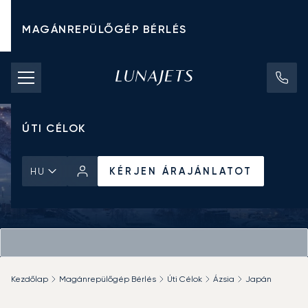
MAGÁNREPÜLŐGÉP BÉRLÉS
CHARTER ÁRAK
MAGÁNREPÜLŐGÉPEK
ÚTI CÉLOK
KÉRJEN ÁRAJÁNLATOT
HU
Kezdőlap
Magánrepülőgép Bérlés
Úti Célok
Ázsia
Japán