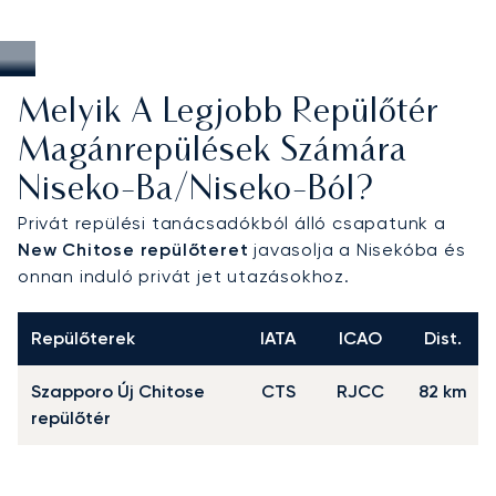
Melyik A Legjobb Repülőtér
Magánrepülések Számára
Niseko-Ba/Niseko-Ból?
Privát repülési tanácsadókból álló csapatunk a
New Chitose repülőteret
javasolja a Nisekóba és
onnan induló privát jet utazásokhoz.
Repülőterek
IATA
ICAO
Dist.
Szapporo Új Chitose
CTS
RJCC
82 km
repülőtér