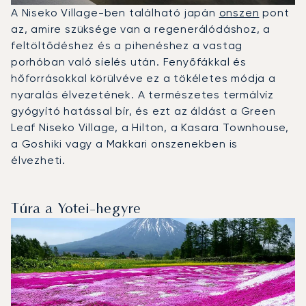
A Niseko Village-ben található japán
onszen
pont
az, amire szüksége van a regenerálódáshoz, a
feltöltődéshez és a pihenéshez a vastag
porhóban való síelés után. Fenyőfákkal és
hőforrásokkal körülvéve ez a tökéletes módja a
nyaralás élvezetének. A természetes termálvíz
gyógyító hatással bír, és ezt az áldást a Green
Leaf Niseko Village, a Hilton, a Kasara Townhouse,
a Goshiki vagy a Makkari onszenekben is
élvezheti.
Túra a Yotei-hegyre