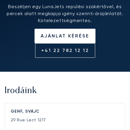
Beszéljen egy LunaJets repülési szakértővel, és
percek alatt megkapja igény szerinti árajánlatát.
Kötelezettségmentes.
AJÁNLAT KÉRÉSE
+41 22 782 12 12
Irodáink
GENF, SVÁJC
29 Rue Lect
1217