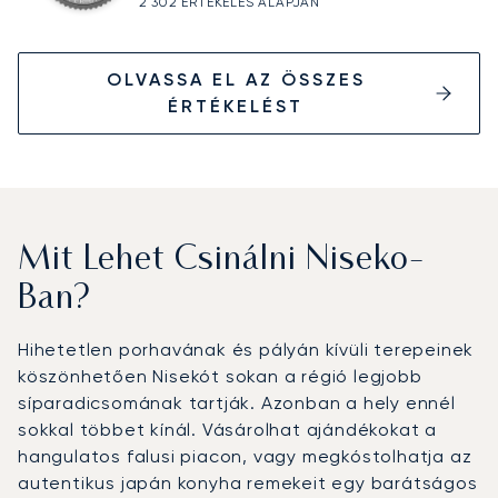
2 302 ÉRTÉKELÉS ALAPJÁN
OLVASSA EL AZ ÖSSZES
ÉRTÉKELÉST
Mit Lehet Csinálni Niseko-
Ban?
Hihetetlen porhavának és pályán kívüli terepeinek
köszönhetően Nisekót sokan a régió legjobb
síparadicsomának tartják. Azonban a hely ennél
sokkal többet kínál. Vásárolhat ajándékokat a
hangulatos falusi piacon, vagy megkóstolhatja az
autentikus japán konyha remekeit egy barátságos