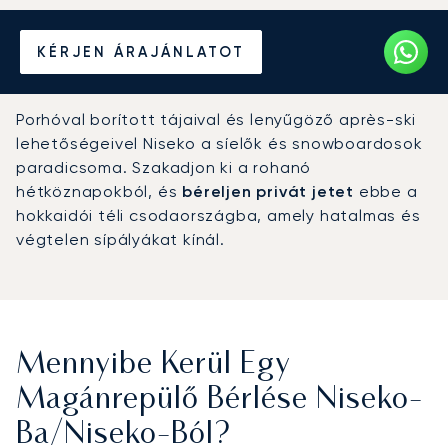
Béreljen magánrepülőt
KÉRJEN ÁRAJÁNLATOT
Nisekóba vagy Nisekóból
Porhóval borított tájaival és lenyűgöző après-ski
lehetőségeivel Niseko a síelők és snowboardosok
paradicsoma. Szakadjon ki a rohanó
hétköznapokból, és
béreljen privát jetet
ebbe a
hokkaidói téli csodaországba, amely hatalmas és
végtelen sípályákat kínál.
Mennyibe Kerül Egy
Magánrepülő Bérlése Niseko-
Ba/Niseko-Ból?