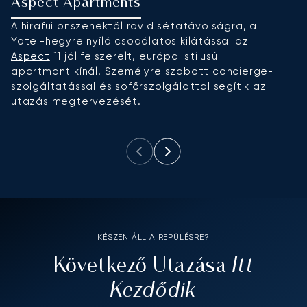
Aspect Apartments
S
A hirafui onszenektől rövid sétatávolságra, a
É
Yotei-hegyre nyíló csodálatos kilátással az
m
Aspect
11 jól felszerelt, európai stílusú
s
apartmant kínál. Személyre szabott concierge-
s
szolgáltatással és sofőrszolgálattal segítik az
n
utazás megtervezését.
b
fü
KÉSZEN ÁLL A REPÜLÉSRE?
Itt
Következő Utazása
Kezdődik