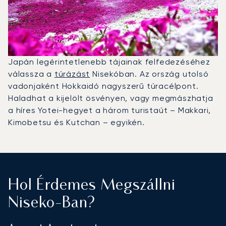
Japán legérintetlenebb tájainak felfedezéséhez
válassza a
túrázást
Nisekóban. Az ország utolsó
vadonjaként Hokkaidó nagyszerű túracélpont.
Haladhat a kijelölt ösvényen, vagy megmászhatja
a híres Yotei-hegyet a három turistaút – Makkari,
Kimobetsu és Kutchan – egyikén.
Hol Érdemes Megszállni
Niseko-Ban?