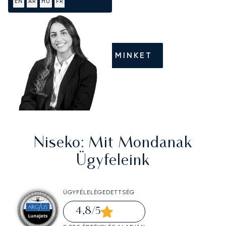
EN
AR
HU
FR
HÍVJON MINKET
Niseko
: Mit Mondanak
Ügyfeleink
ÜGYFÉLELÉGEDETTSÉG
4,8
/5