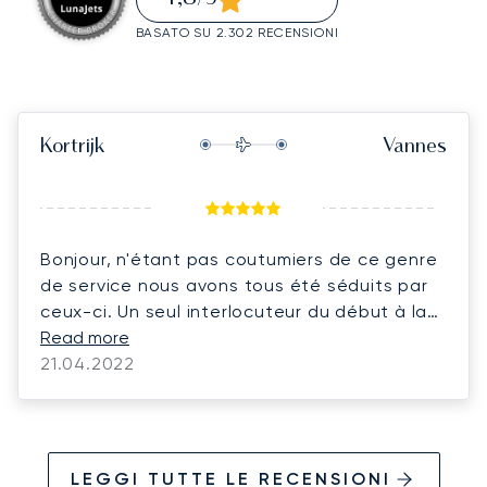
BASATO SU 2.302 RECENSIONI
Kortrijk
Vannes
Bonjour, n'étant pas coutumiers de ce genre
de service nous avons tous été séduits par
ceux-ci. Un seul interlocuteur du début à la
fin du dossier rassure (Mr Aubin dans notre
Read more
cas) il a toujours répondu rapidement, a su
21.04.2022
concrétiser nos demandes (catering de
retour! ) Merci. Je pense que vous pourriez
développer le catering à bord dans le sens
ou nous avions demandé plutôt un en-cas
LEGGI TUTTE LE RECENSIONI