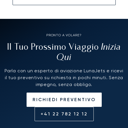
type mini sandwiches (au lait ou autre) ou
mini wrap, mini club sandwiches.... plutôt
qu'un sandwich 'repas'. mais il était de très
bonne qualité en étant moins adapté au
moment avec une coupe de champagne. Le
PRONTO A VOLARE?
steward à bord fût très professionnel et
sympathique. Horaire bien respecté. A
Inizia
Il Tuo Prossimo Viaggio
refaire. Encore merci.
Qui
Parla con un esperto di aviazione LunaJets e ricevi
il tuo preventivo su richiesta in pochi minuti. Senza
impegno, senza obbligo.
RICHIEDI PREVENTIVO
+41 22 782 12 12