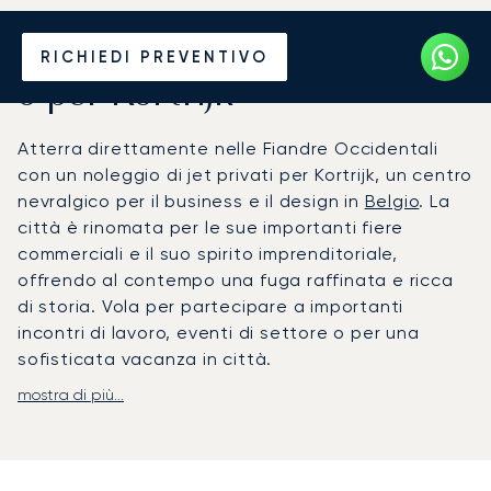
Noleggia un Jet Privato da
RICHIEDI PREVENTIVO
o per Kortrijk
Atterra direttamente nelle Fiandre Occidentali
con un noleggio di jet privati per Kortrijk, un centro
nevralgico per il business e il design in
Belgio
. La
città è rinomata per le sue importanti fiere
commerciali e il suo spirito imprenditoriale,
offrendo al contempo una fuga raffinata e ricca
di storia. Vola per partecipare a importanti
incontri di lavoro, eventi di settore o per una
sofisticata vacanza in città.
mostra di più...
Il tuo volo è organizzato per adattarsi
perfettamente al tuo programma, con il nostro
team pronto a gestire qualsiasi cambiamento
dell'ultimo minuto. A bordo, goditi la massima