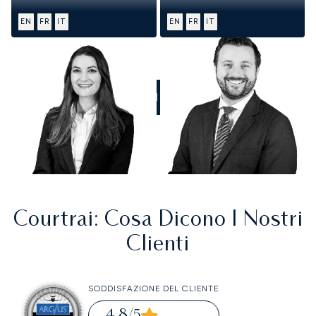
EN
FR
IT
EN
FR
IT
CHIAMATECI
Courtrai
: Cosa Dicono I Nostri
Clienti
SODDISFAZIONE DEL CLIENTE
4,8
/5