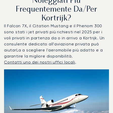
Noleggiati Più
Frequentemente Da/per
Kortrijk?
Il Falcon 7X, il Citation Mustang e il Phenom 300
sono stati i jet privati più richiesti nel 2025 per i
voli privati in partenza da o in arrivo a Kortrijk. Un
consulente dedicato all'aviazione privata può
aiutarLa a scegliere l'aeromobile più adatto e a
garantire la migliore disponibilità.
Contatti uno dei nostri uffici locali
.
Courtrai : I 3 modelli di aeromobile più utilizzati per numer
Foto dell'aeromobile
Modello di aeromobile
Posti
Velocità (km/h)
Velocità (nodi)
Autonomia (
Autonomia (NM)