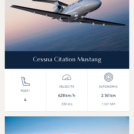
Cessna Citation Mustang
628
km/h
2.161
km
4
339
kts
1.167
NM