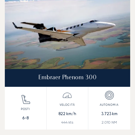
Embraer Phenom 300
822
km/h
3.723
km
6-8
444
kts
2.010
NM