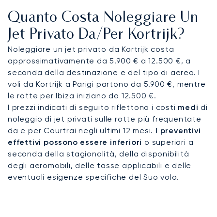
privacy per lavorare o rilassarti, con catering
Quanto Costa Noleggiare Un
gourmet personalizzato e servizi premium. Questo
ti assicura di arrivare rigenerato e pronto per la
Jet Privato Da/per Kortrijk?
tua conferenza al Kortrijk Xpo.
Noleggiare un jet privato da Kortrijk costa
approssimativamente da 5.900 € a 12.500 €, a
Puoi volare con la massima tranquillità, sapendo
seconda della destinazione e del tipo di aereo. I
che il nostro rigoroso processo di due diligence
voli da Kortrijk a Parigi partono da 5.900 €, mentre
include la verifica di ogni operatore con almeno
le rotte per Ibiza iniziano da 12.500 €.
due revisori di sicurezza indipendenti. Questo
I prezzi indicati di seguito riflettono i costi
medi
di
impegno per una sicurezza e un'eccellenza
noleggio di jet privati sulle rotte più frequentate
operativa comprovate garantisce che il tuo
da e per Courtrai negli ultimi 12 mesi.
I preventivi
viaggio a Kortrijk sia gestito con la massima
effettivi possono essere inferiori
o superiori a
professionalità, permettendoti di concentrarti
seconda della stagionalità, della disponibilità
esclusivamente sui tuoi obiettivi.
degli aeromobili, delle tasse applicabili e delle
eventuali esigenze specifiche del Suo volo.