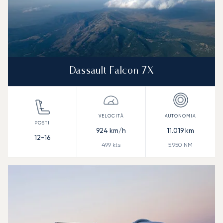
Dassault Falcon 7X
924
km/h
11.019
km
12-16
499
kts
5.950
NM