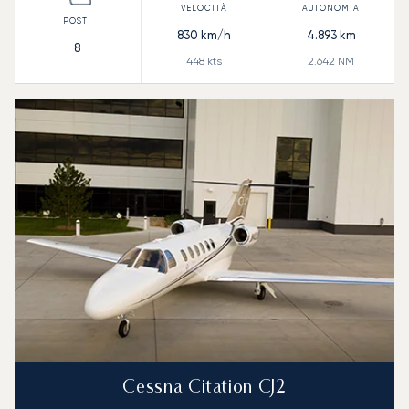
830
km/h
4.893
km
8
448
kts
2.642
NM
Cessna Citation CJ2