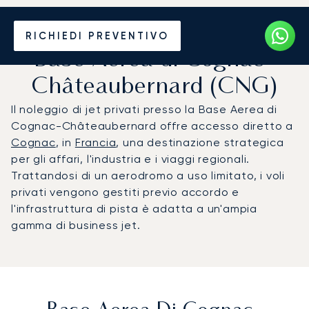
Noleggio jet privato per la
RICHIEDI PREVENTIVO
Base Aerea di Cognac-
Châteaubernard (CNG)
Il noleggio di jet privati presso la Base Aerea di
Cognac-Châteaubernard offre accesso diretto a
Cognac
, in
Francia
, una destinazione strategica
per gli affari, l'industria e i viaggi regionali.
Trattandosi di un aerodromo a uso limitato, i voli
privati vengono gestiti previo accordo e
l'infrastruttura di pista è adatta a un'ampia
gamma di business jet.