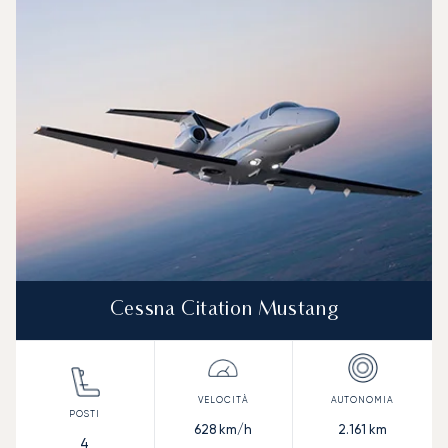
Foto dell'aeromobile
Modello di aeromobile
Posti
Velocità (km/h)
Velocità (nodi)
Autonomia (
Autonomia (NM)
Cessna Citation Mustang
628
km/h
2.161
km
4