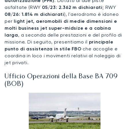
autorizzazione (PPR)
. Dotato di due piste
asfaltate (RWY
05/23: 2.362 m dichiarati
; RWY
08/26: 1.814 m dichiarati
), l'aerodromo è idoneo
per
light jet, aeromobili di medie dimensioni e
molti business jet super-midsize e a cabina
larga
, a seconda delle prestazioni e del profilo di
missione. Di seguito, presentiamo il
principale
punto di assistenza in stile FBO
che accoglie e
coordina in loco i movimenti relativi al noleggio di
jet privati.
Ufficio Operazioni della Base BA 709
(BOB)