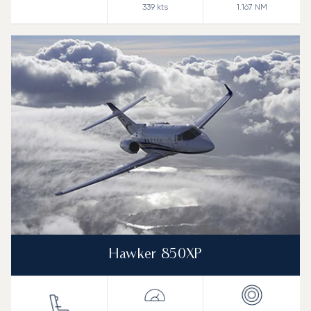
339
kts
1.167
NM
Hawker 850XP