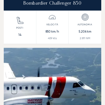
Bombardier Challenger 850
850
km/h
5.206
km
14
459
kts
2.811
NM