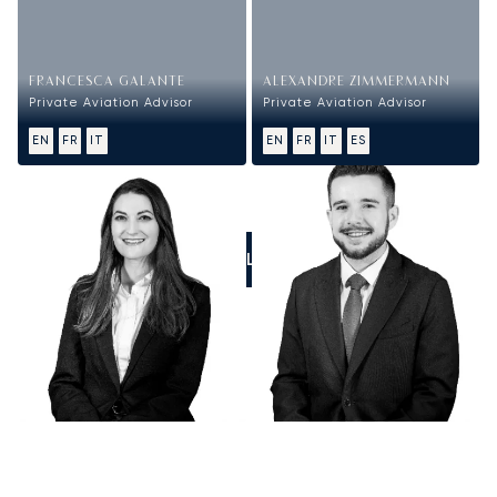
FRANCESCA GALANTE
ALEXANDRE ZIMMERMANN
Private Aviation Advisor
Private Aviation Advisor
EN
FR
IT
EN
FR
IT
ES
CALL US