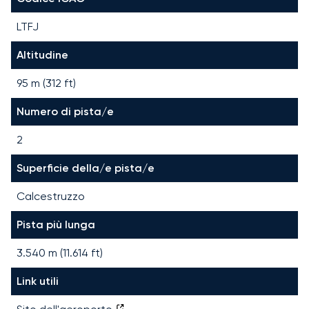
LTFJ
Altitudine
95 m (312 ft)
Numero di pista/e
2
Superficie della/e pista/e
Calcestruzzo
Pista più lunga
3.540
m (
11.614
ft)
Link utili