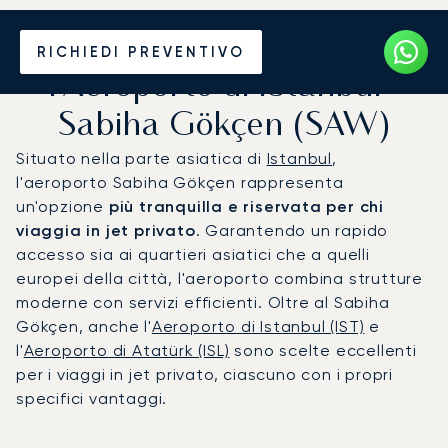
Noleggio jet privato per
RICHIEDI PREVENTIVO
l'Aeroporto di Istanbul-
Sabiha Gökçen (SAW)
Situato nella parte asiatica di
Istanbul
,
l'aeroporto Sabiha Gökçen rappresenta
un'opzione
più tranquilla e riservata per chi
viaggia in jet privato
. Garantendo un rapido
accesso sia ai quartieri asiatici che a quelli
europei della città, l'aeroporto combina strutture
moderne con servizi efficienti. Oltre al Sabiha
Gökçen, anche l'
Aeroporto di Istanbul (IST)
e
l'
Aeroporto di Atatürk (ISL)
sono scelte eccellenti
per i viaggi in jet privato, ciascuno con i propri
specifici vantaggi.