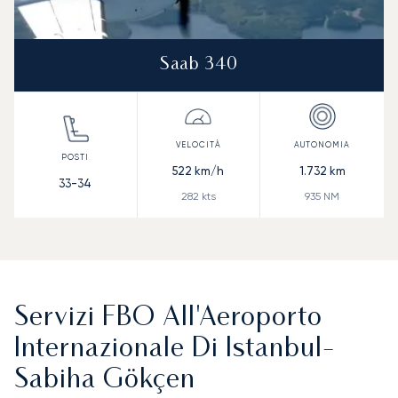
Saab 340
522
km/h
1.732
km
33-34
282
kts
935
NM
Servizi FBO All'Aeroporto
Internazionale Di Istanbul-
Sabiha Gökçen