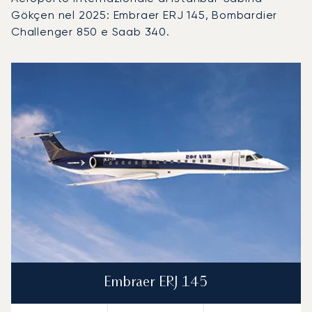
Gökçen nel 2025: Embraer ERJ 145, Bombardier
Challenger 850 e Saab 340.
Aeroporto Internazionale di Istanbul-Sabiha Gökçen : I 3 mo
Foto dell'aeromobile
Modello di aeromobile
Posti
Velocità (km/h)
Velocità (nodi)
Autonomia (
Autonomia (NM)
Embraer ERJ 145