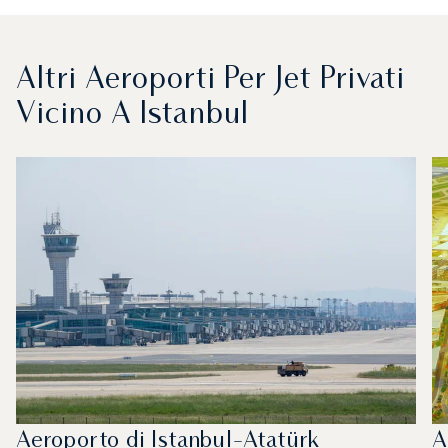
Altri Aeroporti Per Jet Privati
Vicino A Istanbul
Aeroporto di Istanbul-Atatürk
A