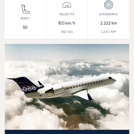
833
km/h
2.222
km
50
450
kts
1.200
NM