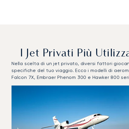
I Jet Privati Più Util
Nella scelta di un jet privato, diversi fattori gi
specifiche del tuo viaggio. Ecco i modelli di aer
Falcon 7X, Embraer Phenom 300 e Hawker 800 seri
Aeroporto Esecutivo di Miami Opa Locka : I 3 modelli di 
Foto dell'aeromobile
Modello di aeromobile
Post
Velocità (km/h)
Velocità (nodi)
Autonomi
Autonomia (NM)