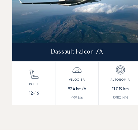
Dassault Falcon 7X
924
km/h
11.019
km
12-16
499
kts
5.950
NM