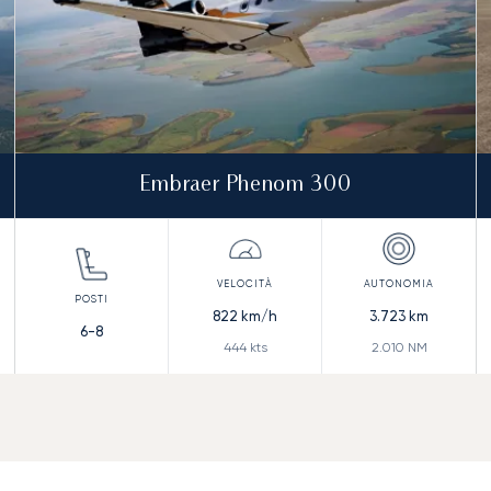
Embraer Phenom 300
822
km/h
3.723
km
6-8
444
kts
2.010
NM