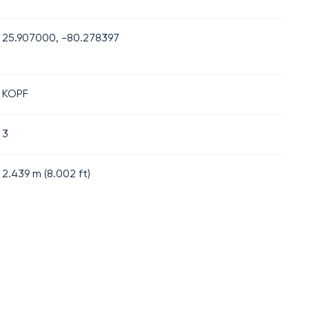
25.907000, -80.278397
KOPF
3
2.439
m (
8.002
ft)