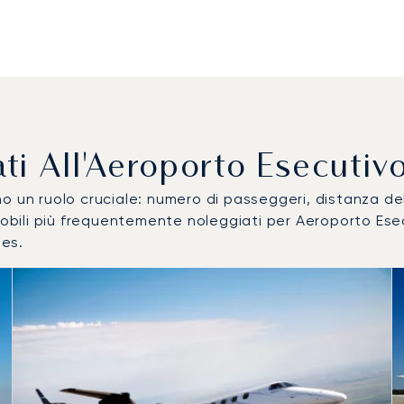
izzati All'Aeroporto Esecu
ocano un ruolo cruciale: numero di passeggeri, distanza 
omobili più frequentemente noleggiati per Aeroporto Es
es.
aeromobile più utilizzati per numero di movimenti volo nel 20
i
a (km)