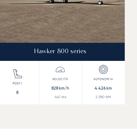
Hawker 800 series
828
km/h
4.426
km
8
447
kts
2.390
NM