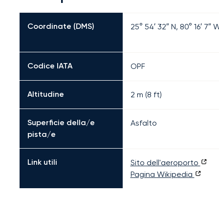
Coordinate (DMS)
25° 54′ 32″ N, 80° 16′ 7″ 
Codice IATA
OPF
Altitudine
2 m (8 ft)
Superficie della/e
Asfalto
pista/e
Link utili
Sito dell'aeroporto
Pagina Wikipedia