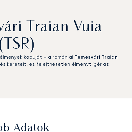
ári Traian Vuia
(TSR)
 élmények kapuját – a romániai
Temesvári Traian
s kereteit, és felejthetetlen élményt ígér az
őbb Adatok