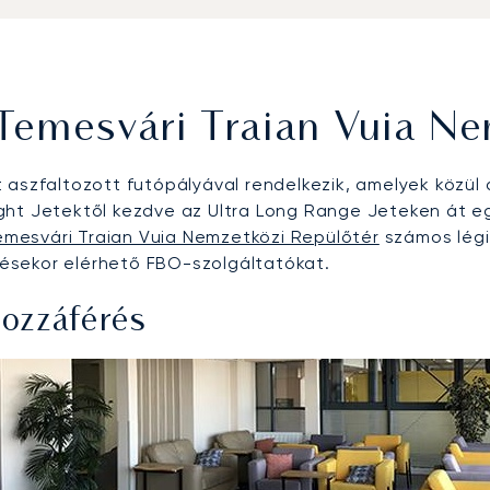
Temesvári Traian Vuia Ne
aszfaltozott futópályával rendelkezik, amelyek közül a
ht Jetektől kezdve az Ultra Long Range Jeteken át egé
emesvári Traian Vuia Nemzetközi Repülőtér
számos légi
ezésekor elérhető FBO-szolgáltatókat.
hozzáférés