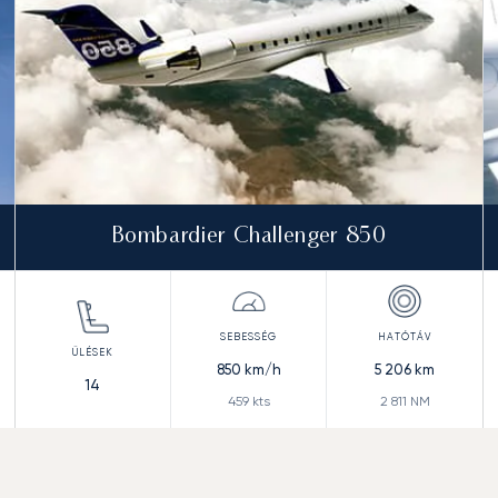
Bombardier Challenger 850
850
km/h
5 206
km
14
459
kts
2 811
NM