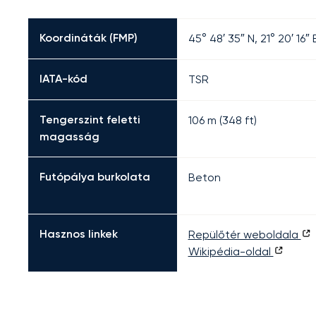
Koordináták (FMP)
45° 48′ 35″ N, 21° 20′ 16″ 
IATA-kód
TSR
Tengerszint feletti
106 m (348 ft)
magasság
Futópálya burkolata
Beton
Hasznos linkek
Repülőtér weboldala
Wikipédia-oldal