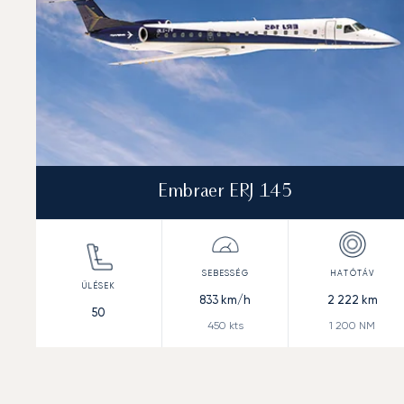
Embraer ERJ 145
833
km/h
2 222
km
50
450
kts
1 200
NM