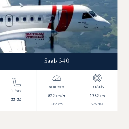
Saab 340
522
km/h
1 732
km
33-34
282
kts
935
NM