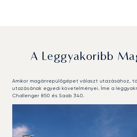
A Leggyakoribb Mag
Amikor magánrepülőgépet választ utazásához, töb
utazásának egyedi követelményei. Íme a leggyakr
Challenger 850 és Saab 340.
Temesvári Traian Vuia Nemzetközi Repülőtér : A 3 leg
Repülőgép fotója
Repülőgép-típus
Ülőhelyek
Sebesség (km/h)
Sebesség (csomó)
Hatótávolság (
Hatótávolság (NM)