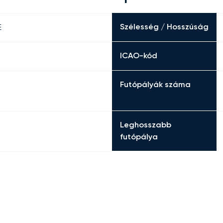
Szélesség / Hosszúság
E
ICAO-kód
Futópályák száma
Leghosszabb
futópálya