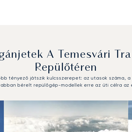
ánjetek A Temesvári Tra
Repülőtéren
b tényező játszik kulcsszerepet: az utasok száma, a r
abban bérelt repülőgép-modellek erre az úti célra az 
többet repült repülőgép-típus a repülési forgalom száma ala
km)