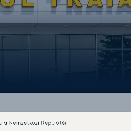
Vuia Nemzetközi Repülőtér