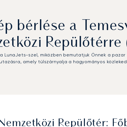
 bérlése a Temesv
etközi Repülőtérre 
 a LunaJets-szel, miközben bemutatjuk Önnek a pazar
n utazásra, amely túlszárnyalja a hagyományos közlekedé
 Nemzetközi Repülőtér: F