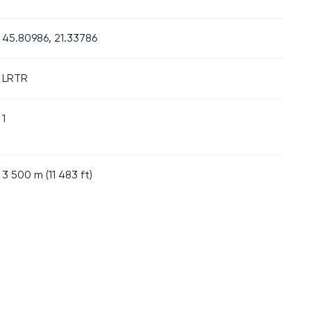
45.80986, 21.33786
LRTR
1
3 500
m (
11 483
ft)