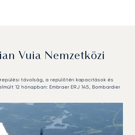
ian Vuia Nemzetközi
epülési távolság, a repülőtéri kapacitások és
elmúlt 12 hónapban: Embraer ERJ 145, Bombardier
pján 2025-ben