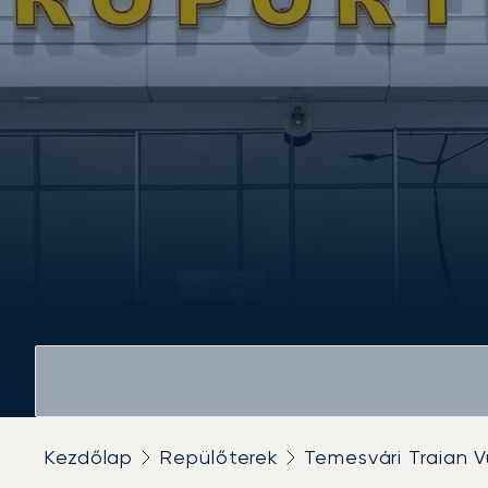
Kezdőlap
Repülőterek
Temesvári Traian 