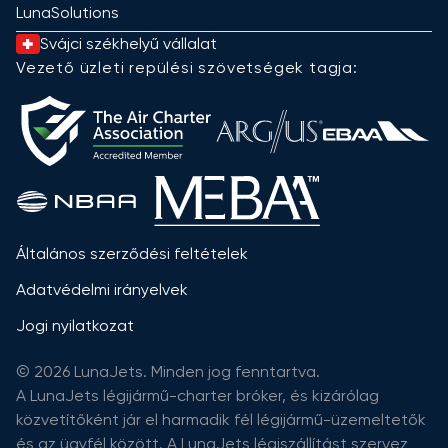
LunaSolutions
Svájci székhelyű vállalat
Vezető üzleti repülési szövetségek tagja:
Általános szerződési feltételek
Adatvédelmi irányelvek
Jogi nyilatkozat
© 2026 LunaJets. Minden jog fenntartva.
A LunaJets légijármű-charter bróker, és kizárólag
közvetítőként jár el harmadik fél légijármű-üzemeltetők
és az ügyfél között. A LunaJets légiszállítást szervez