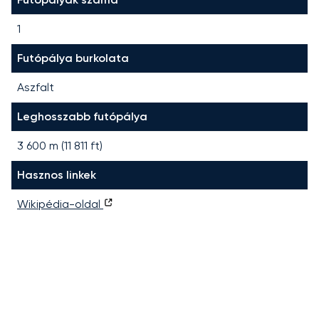
1
Futópálya burkolata
Aszfalt
Leghosszabb futópálya
3 600
m (
11 811
ft)
Hasznos linkek
Wikipédia-oldal