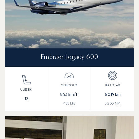
Embraer Legacy 600
843
km/h
6 019
km
13
455
kts
3 250
NM