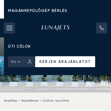
MAGÁNREPÜLŐGÉP BÉRLÉS
CHARTER ÁRAK
MAGÁNREPÜLŐGÉPEK
ÚTI CÉLOK
KÉRJEN ÁRAJÁNLATOT
HU
Kezdőlap
Repülőterek
Szófiai repülőtér