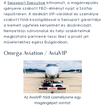
A
Swissport Executive
kifinomult, a magánrepülés
igényeire szabott FBO-élményt nyújt a Szófiai
repülőtéren. A dedikált VIP-várókkal és személyre
szabott földi kiszolgálással a Swissport garantálja
a kiemelt ügyfelek kényelmét és diszkrécióját.
Nemzetközi színvonaluk és helyi szakértelmük
megbízható partnerré teszi őket a privát jet
műveletekhez egész Bulgáriában.
Omega Aviation / AviaVIP
Az AviaVIP földi személyzete egy
magángépet vontat