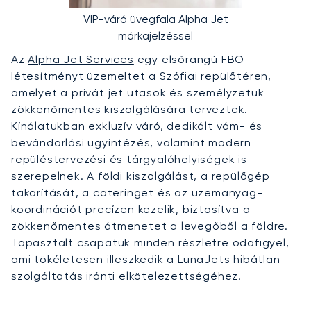
VIP-váró üvegfala Alpha Jet
márkajelzéssel
Az
Alpha Jet Services
egy elsőrangú FBO-
létesítményt üzemeltet a Szófiai repülőtéren,
amelyet a privát jet utasok és személyzetük
zökkenőmentes kiszolgálására terveztek.
Kínálatukban exkluzív váró, dedikált vám- és
bevándorlási ügyintézés, valamint modern
repüléstervezési és tárgyalóhelyiségek is
szerepelnek. A földi kiszolgálást, a repülőgép
takarítását, a cateringet és az üzemanyag-
koordinációt precízen kezelik, biztosítva a
zökkenőmentes átmenetet a levegőből a földre.
Tapasztalt csapatuk minden részletre odafigyel,
ami tökéletesen illeszkedik a LunaJets hibátlan
szolgáltatás iránti elkötelezettségéhez.