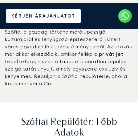
Magánrepülőgép bérlése a
KÉRJEN ÁRAJÁNLATOT
Szófiai repülőtérre (SOF)
Szófia
, a gazdag történelméről, pezsgő
kultúrájáról és lenyűgöző építészetéről ismert
város egyedülálló utazási élményt kínál. Az utazás
már akkor elkezdődik, amikor fellép a
privát jet
fedélzetére, hiszen a LunaJets páratlan repülési
szolgáltatást nyújt, amely egyszerre exkluzív és
kényelmes. Repüljön a Szófiai repülőtérre, ahol a
luxus már várja Önt.
Szófiai Repülőtér: Főbb
Adatok