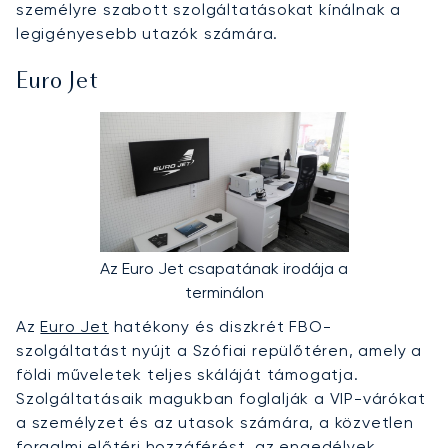
személyre szabott szolgáltatásokat kínálnak a
legigényesebb utazók számára.
Euro Jet
Az Euro Jet csapatának irodája a
terminálon
Az
Euro Jet
hatékony és diszkrét FBO-
szolgáltatást nyújt a Szófiai repülőtéren, amely a
földi műveletek teljes skáláját támogatja.
Szolgáltatásaik magukban foglalják a VIP-várókat
a személyzet és az utasok számára, a közvetlen
forgalmi előtéri hozzáférést, az engedélyek