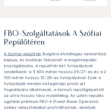
FBO-Szolgáltatások A Szófiai
Repülőtéren
A Szófiai repülőtér
Bulgária elsődleges nemzetközi
kapuja, és kiválóan felszerelt a magánrepülés
kiszolgálására. A repülőtér két futópályával
rendelkezik: a 3 600 méter hosszú 09/27-es és a 2
100 méter hosszú 10/28-as futópályával. Ezek a
futópályák minden kategóriájú privát jet
fogadására alkalmasak, a könnyű repülőgépektől
az ultra hosszú távú modellekig. Az üzleti repülés
ügyfelei prémium FBO-k (Fixed-Base Operator)
széles választékából profitálhatnak, amelyek