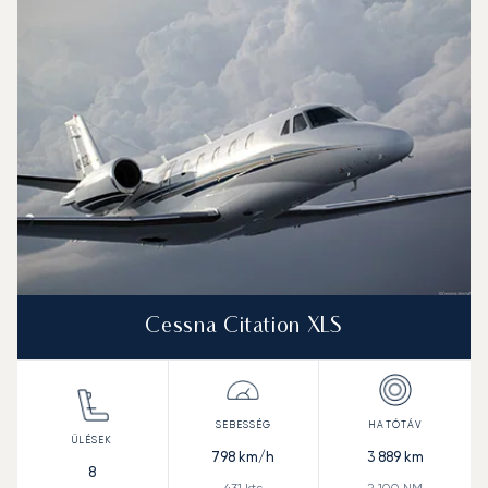
Cessna Citation XLS
798
km/h
3 889
km
8
431
kts
2 100
NM