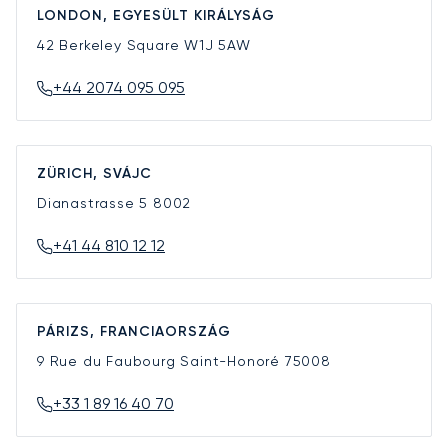
LONDON, EGYESÜLT KIRÁLYSÁG
42 Berkeley Square
W1J 5AW
+44 2074 095 095
ZÜRICH, SVÁJC
Dianastrasse 5
8002
+41 44 810 12 12
PÁRIZS, FRANCIAORSZÁG
9 Rue du Faubourg Saint-Honoré
75008
+33 1 89 16 40 70