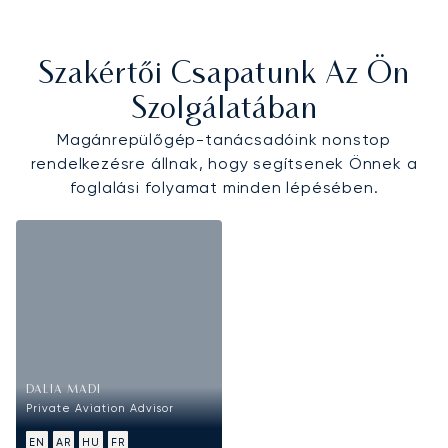
Szakértői Csapatunk Az Ön
Szolgálatában
Magánrepülőgép-tanácsadóink nonstop
rendelkezésre állnak, hogy segítsenek Önnek a
foglalási folyamat minden lépésében.
DALIA MADI
Private Aviation Advisor
EN
AR
HU
FR