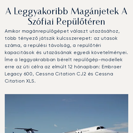
A Leggyakoribb Magánjetek A
Szófiai Repülőtéren
Amikor magánrepülőgépet választ utazásához,
több tényező játszik kulcsszerepet: az utasok
száma, a repülési távolság, a repülőtéri
kapacitások és utazásának egyedi követelményei.
Íme a leggyakrabban bérelt repülőgép-modellek
erre az úti célra az elmúlt 12 hónapban: Embraer
Legacy 600, Cessna Citation CJ2 és Cessna
Citation XLS.
Szófiai repülőtér : A 3 legtöbbet repült repülőgép-típus 
Repülőgép fotója
Repülőgép-típus
Ülőhelyek
Sebesség (km/h)
Sebesség (csomó)
Hatótávolság (km)
Hatótávolság (NM)