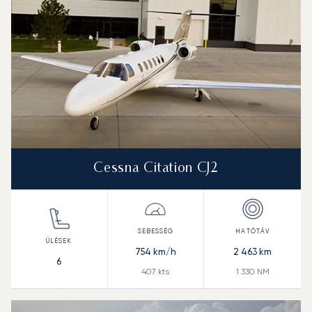
Cessna Citation CJ2
754
km/h
2 463
km
6
407
kts
1 330
NM