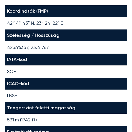
Koordináták (FMP)
42° 41′ 43″ N, 23° 24′ 22″ E
Szélesség / Hosszúság
42.696357, 23.417671
IATA-kód
SOF
ICAO-kód
LBSF
Tengerszint feletti magasság
531 m (1742 ft)
Futópályák száma