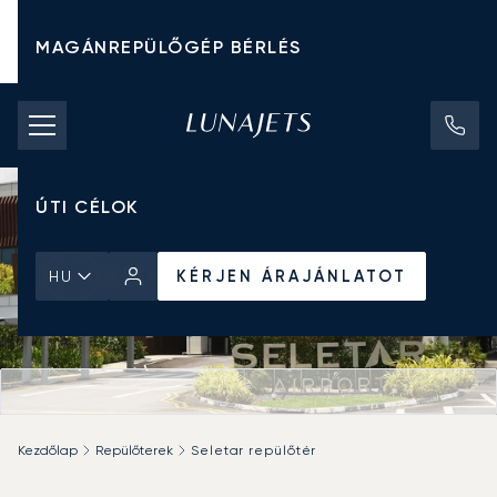
MAGÁNREPÜLŐGÉP BÉRLÉS
CHARTER ÁRAK
MAGÁNREPÜLŐGÉPEK
ÚTI CÉLOK
KÉRJEN ÁRAJÁNLATOT
HU
Kezdőlap
Repülőterek
Seletar repülőtér