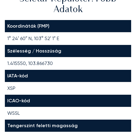
Adatok
Koordináták (FMP)
1° 24′ 60″ N, 103° 52′ 1″ E
Szélesség / Hosszúság
1.415550, 103.866730
IATA-kód
XSP
ICAO-kód
WSSL
Tengerszint feletti magasság