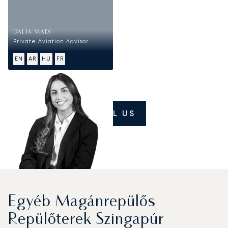
DALIA MADI
Private Aviation Advisor
EN
AR
HU
FR
CALL US
Egyéb Magánrepülős
Repülőterek Szingapúr