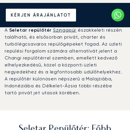
Magánrepülőgép bérlése a
KÉRJEN ÁRAJÁNLATOT
Seletar repülőtérre (XSP)
A
Seletar repülőtér
Szingapúr
északkeleti részén
található, és elsősorban privát, charter és
turbólégcsavaros repülőgépeket fogad. Az üzleti
repülési forgalom számára alternatívát jelent a
Changi repülőtérrel szemben, emellett kedvező
elhelyezkedésű, közel a központi üzleti
negyedekhez és a legfontosabb üdülőhelyekhez.
A repülőtér különösen népszerű a Malajziába,
Indonéziába és Délkelet-Ázsia többi részébe
tartó privát jet utasok körében.
Seletar Repülőtér: Főbb