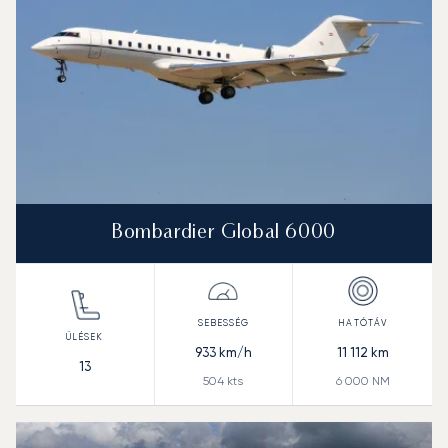
Bombardier Global 6000
933
km/h
11 112
km
13
504
kts
6 000
NM