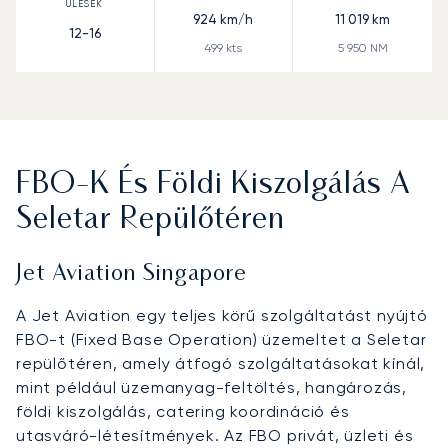
924
km/h
11 019
km
12-16
499
kts
5 950
NM
FBO-K És Földi Kiszolgálás A
Seletar Repülőtéren
Jet Aviation Singapore
A Jet Aviation egy teljes körű szolgáltatást nyújtó
FBO-t (Fixed Base Operation) üzemeltet a Seletar
repülőtéren, amely átfogó szolgáltatásokat kínál,
mint például üzemanyag-feltöltés, hangározás,
földi kiszolgálás, catering koordináció és
utasváró-létesítmények. Az FBO privát, üzleti és