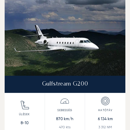
Gulfstream G200
870
km/h
6 134
km
8-10
470
kts
3 312
NM