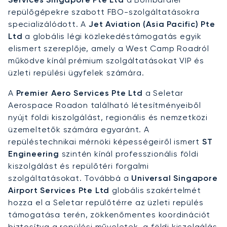
repülőgépekre szabott FBO-szolgáltatásokra
specializálódott. A
Jet Aviation (Asia Pacific) Pte
Ltd
a globális légi közlekedéstámogatás egyik
elismert szereplője, amely a West Camp Roadról
működve kínál prémium szolgáltatásokat VIP és
üzleti repülési ügyfelek számára.
A
Premier Aero Services Pte Ltd
a Seletar
Aerospace Roadon található létesítményeiből
nyújt földi kiszolgálást, regionális és nemzetközi
üzemeltetők számára egyaránt. A
repüléstechnikai mérnöki képességeiről ismert
ST
Engineering
szintén kínál professzionális földi
kiszolgálást és repülőtéri forgalmi
szolgáltatásokat. Továbbá a
Universal Singapore
Airport Services Pte Ltd
globális szakértelmét
hozza el a Seletar repülőtérre az üzleti repülés
támogatása terén, zökkenőmentes koordinációt
biztosítva a repülési műveletek, a földi kiszolgálás