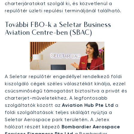
charterjáratokat szolgál ki, és közvetlenül a
repülőtér üzleti repülési termináljánál található.
További FBO-k a Seletar Business
Aviation Centre-ben (SBAC)
A Seletar repülőtér engedéllyel rendelkező földi
kiszolgáló cégek széles választékát kínálja, ezzel
csúcsminőségű támogatást biztosítva a privát és
charterjet-műveletekhez. A legfontosabb
szolgáltatók között az
Aviation Hub Pte Ltd
a
földi szolgáltatások teljes skáláját nyújtja a
Seletar Aerospace park területén. A Jetex
hálózat részét képező
Bombardier Aerospace
Services Singapore Pte Ltd
a Bombardier