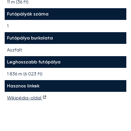
11 m (36 ft)
Futópályák száma
1
Futópálya burkolata
Aszfalt
Leghosszabb futópálya
1 836
m (
6 023
ft)
Hasznos linkek
Wikipédia-oldal