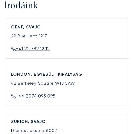
Irodáink
GENF, SVÁJC
29 Rue Lect
1217
+41 22 782 12 12
LONDON, EGYESÜLT KIRÁLYSÁG
42 Berkeley Square
W1J 5AW
+44 2074 095 095
ZÜRICH, SVÁJC
Dianastrasse 5
8002