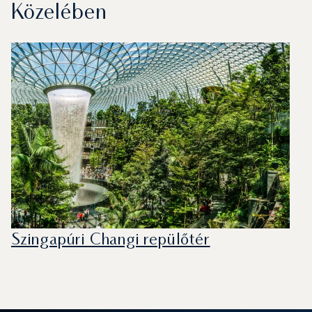
Közelében
Szingapúri Changi repülőtér