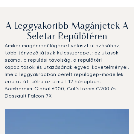
A Leggyakoribb Magánjetek A
Seletar Repülőtéren
Amikor magánrepülőgépet választ utazásához,
több tényező játszik kulcsszerepet: az utasok
száma, a repülési távolság, a repülőtéri
kapacitások és utazásának egyedi követelményei.
Íme a leggyakrabban bérelt repülőgép-modellek
erre az úti célra az elmúlt 12 hónapban:
Bombardier Global 6000, Gulfstream G200 és
Dassault Falcon 7X.
Seletar repülőtér : A 3 legtöbbet repült repülőgép-típus
Repülőgép fotója
Repülőgép-típus
Ülőhelyek
Sebesség (km/h)
Sebesség (csomó)
Hatótávolság (km)
Hatótávolság (NM)