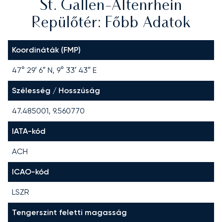
St. Gallen-Altenrhein
Repülőtér: Főbb Adatok
Koordináták (FMP)
47° 29′ 6″ N, 9° 33′ 43″ E
Szélesség / Hosszúság
47.485001, 9.560770
IATA-kód
ACH
ICAO-kód
LSZR
Tengerszint feletti magasság