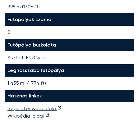
398 m (1306 ft)
Futópályák száma
2
Futópálya burkolata
Aszfalt, Fű/Gyep
Leghosszabb futópálya
1 455
m (
4 774
ft)
Hasznos linkek
Repülőtér weboldala
Wikipédia-oldal