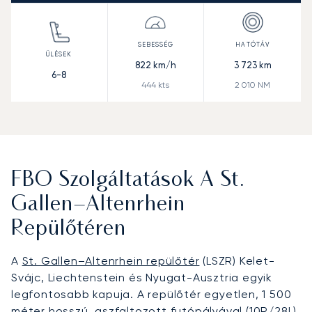
822
km/h
3 723
km
6-8
444
kts
2 010
NM
FBO Szolgáltatások A St.
Gallen–Altenrhein
Repülőtéren
A
St. Gallen–Altenrhein repülőtér
(LSZR) Kelet-
Svájc, Liechtenstein és Nyugat-Ausztria egyik
legfontosabb kapuja. A repülőtér egyetlen, 1 500
méter hosszú, aszfaltozott futópályával (10R/28L)