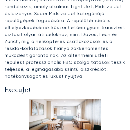
rendelkezik, amely alkalmas Light Jet, Midsize Jet
és bizonyos Super Midsize Jet kategóriájú
repülőgépek fogadására. A repülőtér ideális
elhelyezkedésének köszönhetően gyors transzfert
biztosít olyan úti célokhoz, mint Davos, Lech és
Zürich, míg a helikopteres csatlakozások és a
résidő-korlátozások hiánya zökkenőmentes
működést garantálnak. Az altenrheini üzleti
repülést professzionális FBO szolgáltatások teszik
teljessé, a legmagasabb szintű diszkréciót,
hatékonyságot és luxust nyújtva.
ExecuJet