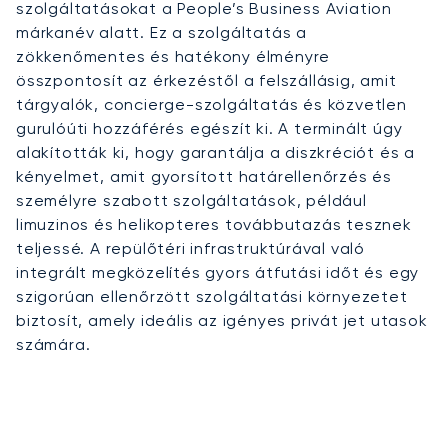
szolgáltatásokat a People’s Business Aviation
márkanév alatt. Ez a szolgáltatás a
zökkenőmentes és hatékony élményre
összpontosít az érkezéstől a felszállásig, amit
tárgyalók, concierge-szolgáltatás és közvetlen
gurulóúti hozzáférés egészít ki. A terminált úgy
alakították ki, hogy garantálja a diszkréciót és a
kényelmet, amit gyorsított határellenőrzés és
személyre szabott szolgáltatások, például
limuzinos és helikopteres továbbutazás tesznek
teljessé. A repülőtéri infrastruktúrával való
integrált megközelítés gyors átfutási időt és egy
szigorúan ellenőrzött szolgáltatási környezetet
biztosít, amely ideális az igényes privát jet utasok
számára.