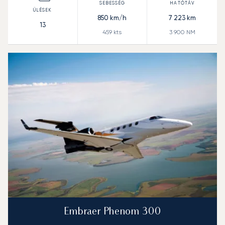
850
km/h
7 223
km
13
459
kts
3 900
NM
Embraer Phenom 300