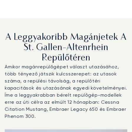
A Leggyakoribb Magánjetek A
St. Gallen-Altenrhein
Repülőtéren
Amikor magánrepülőgépet választ utazásához,
több tényező játszik kulcsszerepet: az utasok
száma, a repülési távolság, a repülőtéri
kapacitások és utazásának egyedi követelményei.
Íme a leggyakrabban bérelt repülőgép-modellek
erre az úti célra az elmúlt 12 hónapban: Cessna
Citation Mustang, Embraer Legacy 650 és Embraer
Phenom 300.
St. Gallen-Altenrhein repülőtér : A 3 legtöbbet repült re