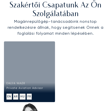
Szakértői Csapatunk Az Ön
Szolgálatában
Magánrepülőgép-tanácsadóink nonstop
rendelkezésre állnak, hogy segítsenek Önnek a
foglalási folyamat minden lépésében.
DALIA MADI
Private Aviation Advisor
EN
AR
HU
FR