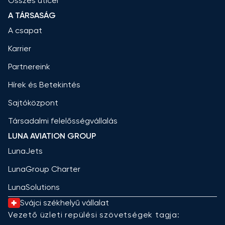
Összes úticél
A TÁRSASÁG
A csapat
Karrier
Partnereink
Hírek és Betekintés
Sajtóközpont
Társadalmi felelősségvállalás
LUNA AVIATION GROUP
LunaJets
LunaGroup Charter
LunaSolutions
Svájci székhelyű vállalat
Vezető üzleti repülési szövetségek tagja: