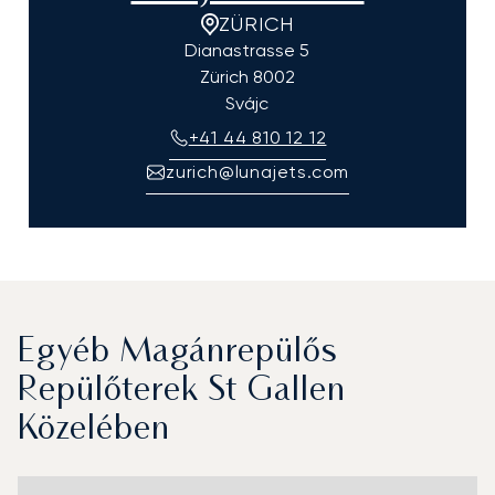
ZÜRICH
Dianastrasse 5
Zürich
8002
Svájc
+41 44 810 12 12
zurich@lunajets.com
Egyéb Magánrepülős
Repülőterek St Gallen
Közelében