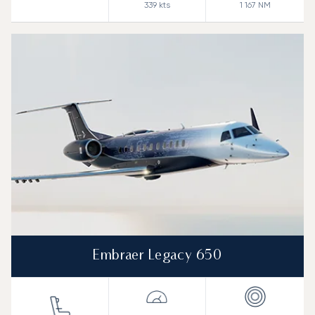
339
kts
1 167
NM
Embraer Legacy 650