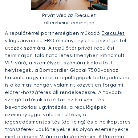
Privát váró az ExecuJet
altenrheini terminálján
A repülőtérrel partnerségben működő
ExecuJet
világszínvonalú FBO élményt nyújt a privát jettel
utazók számára. A repülőtér privát repülési
terminálján található létesítményben kifinomult
VIP-váró, a személyzet számára kialakított
helyiségek, a Bombardier Global 7500-ashoz
hasonló nagy méretű repülőgépek befogadására
is alkalmas hangár, valamint közvetlen forgalmi
előtér-hozzáférés áll rendelkezésre. A további
szolgáltatások közé tartozik a vám- és
bevándorlási ügyintézés, a repülőgépek
üzemanyaggal való feltöltése, a
jegesedésmentesítés (de-icing) és a helikopteres
transzferek üdülőhelyekre és olyan eseményekre,
mint a davosi Világgazdasági Fórum. A Paragon