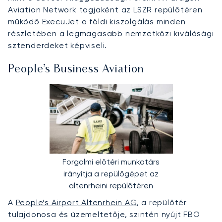
Aviation Network tagjaként az LSZR repülőtéren
működő ExecuJet a földi kiszolgálás minden
részletében a legmagasabb nemzetközi kiválósági
sztenderdeket képviseli.
People’s Business Aviation
Forgalmi előtéri munkatárs
irányítja a repülőgépet az
altenrheini repülőtéren
A
People’s Airport Altenrhein AG
, a repülőtér
tulajdonosa és üzemeltetője, szintén nyújt FBO