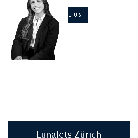
CALL US
LunaJets Zürich