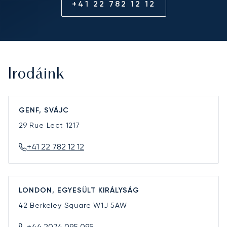
+41 22 782 12 12
Irodáink
GENF, SVÁJC
29 Rue Lect
1217
+41 22 782 12 12
LONDON, EGYESÜLT KIRÁLYSÁG
42 Berkeley Square
W1J 5AW
+44 2074 095 095