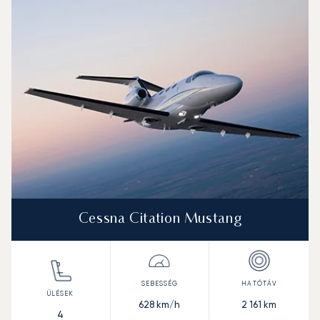
Repülőgép fotója
Repülőgép-típus
Ülőhelyek
Sebesség (km/h)
Sebesség (csomó)
Hatótávolság (km)
Hatótávolság (NM)
Cessna Citation Mustang
628
km/h
2 161
km
4