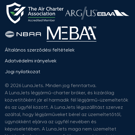
Általános szerződési feltételek
Adatvédelmi irányelvek
Jogi nyilatkozat
© 2026 LunaJets. Minden jog fenntartva.
A LunaJets légijármű-charter bróker, és kizárólag
közvetítőként jár el harmadik fél légijármű-üzemeltetők
és az ügyfél között. A LunaJets légiszállítást szervez
azáltal, hogy légijárműveket bérel az üzemeltetőtől,
ügynökként eljárva az ügyfél nevében és
képviseletében. A LunaJets maga nem üzemeltet