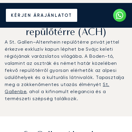
Magánrepülőgép bérlése a
KÉRJEN ÁRAJÁNLATOT
St. Gallen-Altenrhein
repülőtérre (ACH)
A St. Gallen–Altenrhein repülőtérre privát jettel
érkezve exkluzív kapun léphet be Svájc keleti
régiójának varázslatos világába. A Boden-tó,
valamint az osztrák és német határ közelében
fekvő repülőtérről gyorsan elérhetők az alpesi
üdülőhelyek és a kulturális látnivalók. Tapasztalja
meg a zökkenőmentes utazás élményét
St.
Gallenbe
, ahol a kifinomult elegancia és a
természeti szépség találkozik.