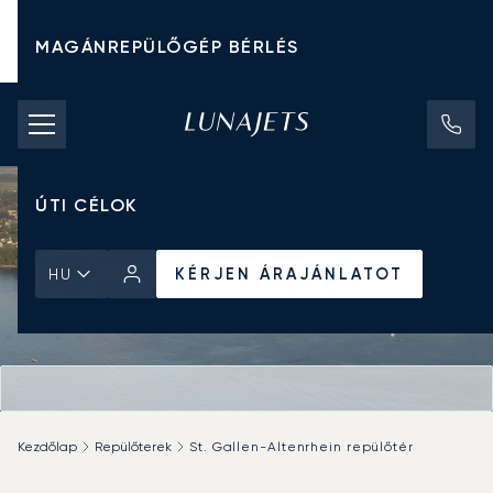
MAGÁNREPÜLŐGÉP BÉRLÉS
CHARTER ÁRAK
MAGÁNREPÜLŐGÉPEK
ÚTI CÉLOK
KÉRJEN ÁRAJÁNLATOT
HU
Kezdőlap
Repülőterek
St. Gallen-Altenrhein repülőtér