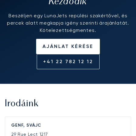
Kezdődik
Beszéljen egy LunaJets repülési szakértővel, és
percek alatt megkapja igény szerinti árajánlatát.
Kötelezettségmentes.
AJÁNLAT KÉRÉSE
+41 22 782 12 12
Irodáink
GENF, SVÁJC
29 Rue Lect
1217