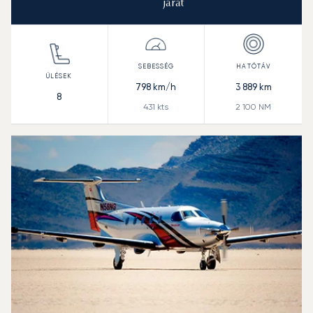
*
járat
798
km/h
3 889
km
8
431
kts
2 100
NM