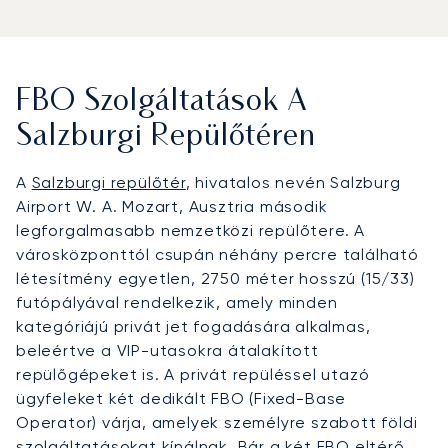
FBO Szolgáltatások A
Salzburgi Repülőtéren
A
Salzburgi repülőtér
, hivatalos nevén Salzburg
Airport W. A. Mozart, Ausztria második
legforgalmasabb nemzetközi repülőtere. A
városközponttól csupán néhány percre található
létesítmény egyetlen, 2750 méter hosszú (15/33)
futópályával rendelkezik, amely minden
kategóriájú privát jet fogadására alkalmas,
beleértve a VIP-utasokra átalakított
repülőgépeket is. A privát repüléssel utazó
ügyfeleket két dedikált FBO (Fixed-Base
Operator) várja, amelyek személyre szabott földi
szolgáltatásokat kínálnak. Bár a két FBO eltérő