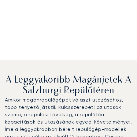
A Leggyakoribb Magánjetek A
Salzburgi Repülőtéren
Amikor magánrepülőgépet választ utazásához,
több tényező játszik kulcsszerepet: az utasok
száma, a repülési távolság, a repülőtéri
kapacitások és utazásának egyedi követelményei.
Íme a leggyakrabban bérelt repülőgép-modellek
erre az úti célra az elmúlt 12 hónapban: Cessna