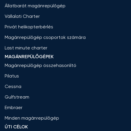
Állatbarát magánrepülőgép
Vállalati Charter
Privát helikopterbérlés
Magánrepülőgép csoportok számára
Last minute charter
MAGÁNREPÜLŐGÉPEK
Magánrepülőgép összehasonlító
Pilatus
Cessna
Gulfstream
Embraer
Minden magánrepülőgép
ÚTI CÉLOK