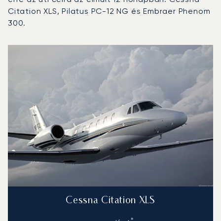
Citation XLS, Pilatus PC-12 NG és Embraer Phenom
300.
Salzburgi repülőtér : A 3 legtöbbet repült repülőgép-típu
Repülőgép fotója
Repülőgép-típus
Repülési forgalo
Ülőhelyek
Sebesség (km/h)
Sebesség (c
Hatótávolság (km)
Hatótávolság (NM)
Cessna Citation XLS