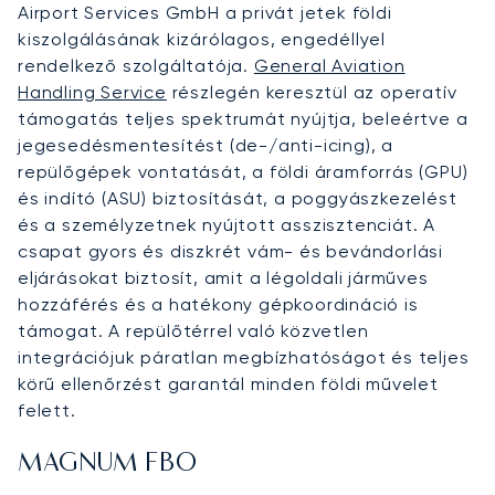
Airport Services GmbH a privát jetek földi
kiszolgálásának kizárólagos, engedéllyel
rendelkező szolgáltatója.
General Aviation
Handling Service
részlegén keresztül az operatív
támogatás teljes spektrumát nyújtja, beleértve a
jegesedésmentesítést (de-/anti-icing), a
repülőgépek vontatását, a földi áramforrás (GPU)
és indító (ASU) biztosítását, a poggyászkezelést
és a személyzetnek nyújtott asszisztenciát. A
csapat gyors és diszkrét vám- és bevándorlási
eljárásokat biztosít, amit a légoldali járműves
hozzáférés és a hatékony gépkoordináció is
támogat. A repülőtérrel való közvetlen
integrációjuk páratlan megbízhatóságot és teljes
körű ellenőrzést garantál minden földi művelet
felett.
MAGNUM FBO