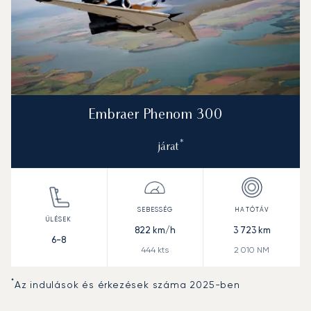
Embraer Phenom 300
*
járat
822
km/h
3 723
km
6-8
444
kts
2 010
NM
*
Az indulások és érkezések száma 2025-ben