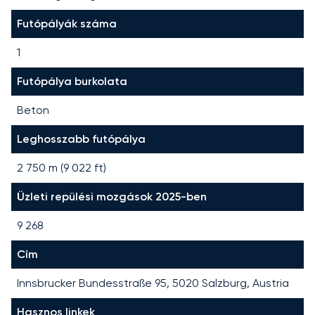
Futópályák száma
1
Futópálya burkolata
Beton
Leghosszabb futópálya
2 750
m (
9 022
ft)
Üzleti repülési mozgások 2025-ben
9 268
Cím
Innsbrucker Bundesstraße 95, 5020 Salzburg, Austria
Hasznos linkek