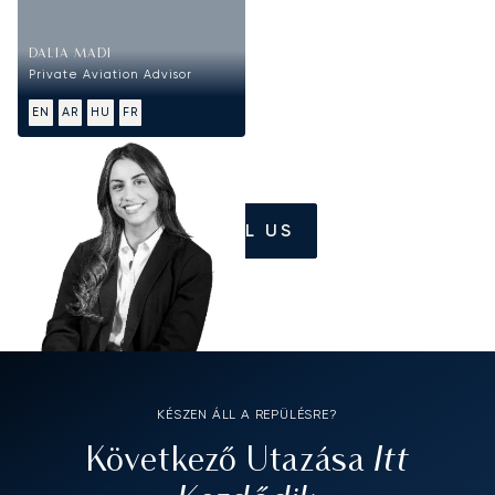
DALIA MADI
Private Aviation Advisor
EN
AR
HU
FR
CALL US
KÉSZEN ÁLL A REPÜLÉSRE?
Itt
Következő Utazása