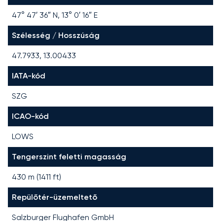
47° 47′ 36″ N, 13° 0′ 16″ E
Szélesség / Hosszúság
47.7933, 13.00433
IATA-kód
SZG
ICAO-kód
LOWS
Tengerszint feletti magasság
430 m (1411 ft)
Repülőtér-üzemeltető
Salzburger Flughafen GmbH