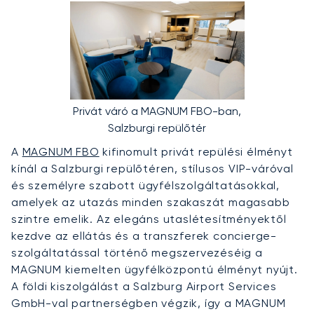
Privát váró a MAGNUM FBO-ban,
Salzburgi repülőtér
A
MAGNUM FBO
kifinomult privát repülési élményt
kínál a Salzburgi repülőtéren, stílusos VIP-váróval
és személyre szabott ügyfélszolgáltatásokkal,
amelyek az utazás minden szakaszát magasabb
szintre emelik. Az elegáns utaslétesítményektől
kezdve az ellátás és a transzferek concierge-
szolgáltatással történő megszervezéséig a
MAGNUM kiemelten ügyfélközpontú élményt nyújt.
A földi kiszolgálást a Salzburg Airport Services
GmbH-val partnerségben végzik, így a MAGNUM