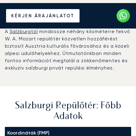
Magánrepülőgép bérlése a
KÉRJEN ÁRAJÁNLATOT
Salzburgi repülőtérre (SZG)
A
Salzburgtól
mindössze néhány kilométerre fekvő
W. A. Mozart repülőtér közvetlen hozzáférést
biztosít Ausztria kulturális fővárosához és a közeli
alpesi üdülőhelyekhez. Útmutatónkban minden
fontos információt megtalál a zökkenőmentes és
exkluzív salzburgi privát repülési élményhez.
Salzburgi Repülőtér: Főbb
Adatok
Koordináták (FMP)