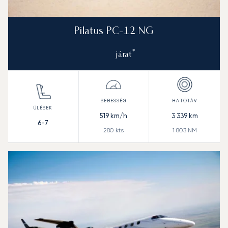
Pilatus PC-12 NG
*
járat
519
km/h
3 339
km
6-7
280
kts
1 803
NM