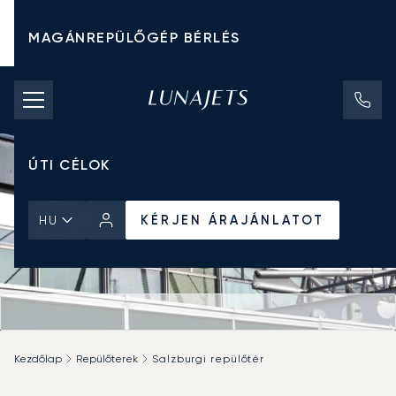
MAGÁNREPÜLŐGÉP BÉRLÉS
CHARTER ÁRAK
MAGÁNREPÜLŐGÉPEK
ÚTI CÉLOK
KÉRJEN ÁRAJÁNLATOT
HU
Kezdőlap
Repülőterek
Salzburgi repülőtér