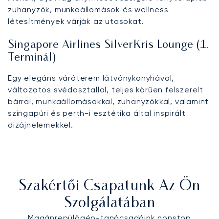
zuhanyzók, munkaállomások és wellness-
létesítmények várják az utasokat.
Singapore Airlines SilverKris Lounge (1.
Terminál)
Egy elegáns váróterem látványkonyhával,
változatos svédasztallal, teljes körűen felszerelt
bárral, munkaállomásokkal, zuhanyzókkal, valamint
szingapúri és perth-i esztétika által inspirált
dizájnelemekkel.
Szakértői Csapatunk Az Ön
Szolgálatában
Magánrepülőgép-tanácsadóink nonstop