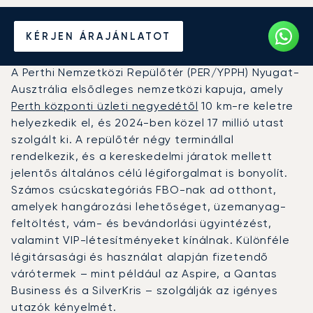
Magánrepülőgép bérlése a
KÉRJEN ÁRAJÁNLATOT
Perth Repülőtérre (PER)
A Perthi Nemzetközi Repülőtér (PER/YPPH) Nyugat-
Ausztrália elsődleges nemzetközi kapuja, amely
Perth központi üzleti negyedétől
10 km-re keletre
helyezkedik el, és 2024-ben közel 17 millió utast
szolgált ki. A repülőtér négy terminállal
rendelkezik, és a kereskedelmi járatok mellett
jelentős általános célú légiforgalmat is bonyolít.
Számos csúcskategóriás FBO-nak ad otthont,
amelyek hangározási lehetőséget, üzemanyag-
feltöltést, vám- és bevándorlási ügyintézést,
valamint VIP-létesítményeket kínálnak. Különféle
légitársasági és használat alapján fizetendő
várótermek – mint például az Aspire, a Qantas
Business és a SilverKris – szolgálják az igényes
utazók kényelmét.