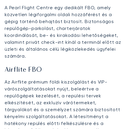
A Pearl Flight Centre egy dedikált FBO, amely
közvetlen légiforgalmi oldali hozzáférést és a
gépig történő behajtást biztosít. Biztonságos
repülőgép-parkolást, charterjáratok
koordinálását, be- és kirakodási lehetőségeket,
valamint privát check-int kínál a terminál előtt az
üzleti és általános célú légiközlekedés ügyfelei
számára.
Airflite FBO
Az Airflite prémium földi kiszolgálást és VIP-
várószolgáltatásokat nyújt, beleértve a
repülőgépek kezelését, a repülési tervek
elkészítését, az exkluzív várótermeket,
tárgyalókat és a személyzet számára biztosított
kényelmi szolgáltatásokat. A létesítményt a
hatékony repülés előtti felkészülésre és a