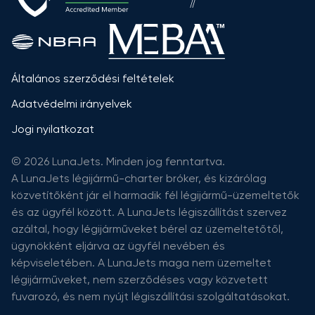
Általános szerződési feltételek
Adatvédelmi irányelvek
Jogi nyilatkozat
© 2026 LunaJets. Minden jog fenntartva.
A LunaJets légijármű-charter bróker, és kizárólag
közvetítőként jár el harmadik fél légijármű-üzemeltetők
és az ügyfél között. A LunaJets légiszállítást szervez
azáltal, hogy légijárműveket bérel az üzemeltetőtől,
ügynökként eljárva az ügyfél nevében és
képviseletében. A LunaJets maga nem üzemeltet
légijárműveket, nem szerződéses vagy közvetett
fuvarozó, és nem nyújt légiszállítási szolgáltatásokat.