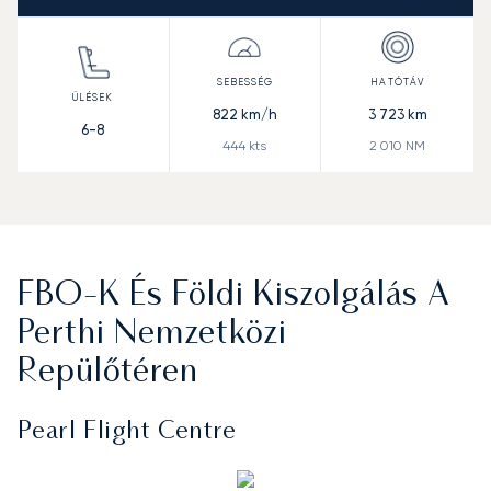
822
km/h
3 723
km
6-8
444
kts
2 010
NM
FBO-K És Földi Kiszolgálás A
Perthi Nemzetközi
Repülőtéren
Pearl Flight Centre