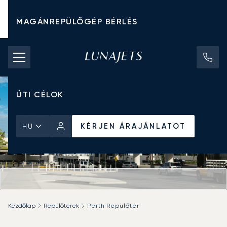
MAGÁNREPÜLŐGÉP BÉRLÉS
CHARTER ÁRAK
MAGÁNREPÜLŐGÉPEK
ÚTI CÉLOK
KÉRJEN ÁRAJÁNLATOT
HU
Kezdőlap
Repülőterek
Perth Repülőtér