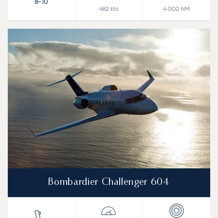
8-10
482
kts
4 000
NM
Bombardier Challenger 604