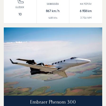
867
km/h
6 958
km
10
468
kts
3 756
NM
Embraer Phenom 300