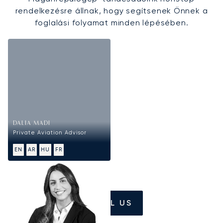
rendelkezésre állnak, hogy segítsenek Önnek a
foglalási folyamat minden lépésében.
DALIA MADI
Private Aviation Advisor
EN
AR
HU
FR
CALL US