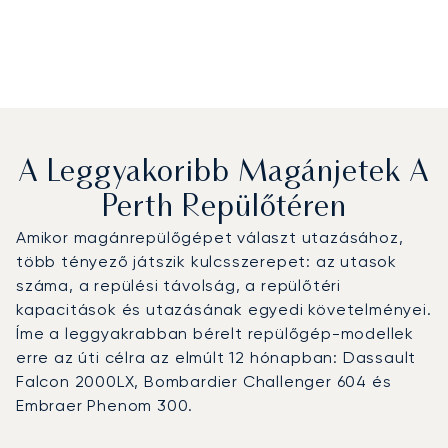
A Leggyakoribb Magánjetek A
Perth Repülőtéren
Amikor magánrepülőgépet választ utazásához,
több tényező játszik kulcsszerepet: az utasok
száma, a repülési távolság, a repülőtéri
kapacitások és utazásának egyedi követelményei.
Íme a leggyakrabban bérelt repülőgép-modellek
erre az úti célra az elmúlt 12 hónapban: Dassault
Falcon 2000LX, Bombardier Challenger 604 és
Embraer Phenom 300.
Perth Repülőtér : A 3 legtöbbet repült repülőgép-típus a