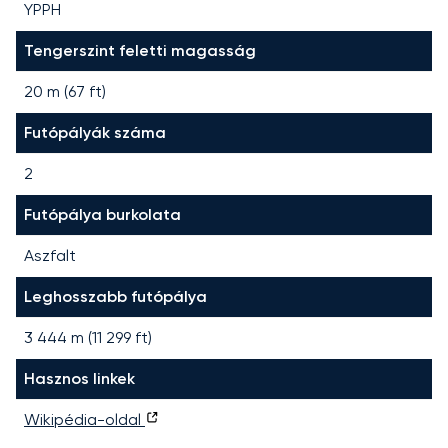
YPPH
Tengerszint feletti magasság
20 m (67 ft)
Futópályák száma
2
Futópálya burkolata
Aszfalt
Leghosszabb futópálya
3 444
m (
11 299
ft)
Hasznos linkek
Wikipédia-oldal