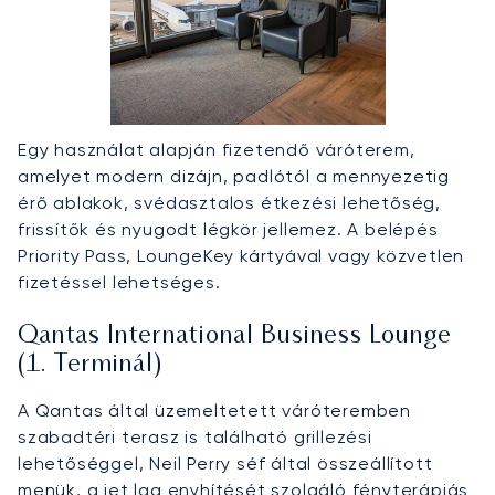
Egy használat alapján fizetendő váróterem,
amelyet modern dizájn, padlótól a mennyezetig
érő ablakok, svédasztalos étkezési lehetőség,
frissítők és nyugodt légkör jellemez. A belépés
Priority Pass, LoungeKey kártyával vagy közvetlen
fizetéssel lehetséges.
Qantas International Business Lounge
(1. Terminál)
A Qantas által üzemeltetett váróteremben
szabadtéri terasz is található grillezési
lehetőséggel, Neil Perry séf által összeállított
menük, a jet lag enyhítését szolgáló fényterápiás