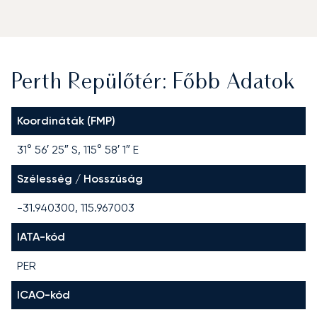
Perth Repülőtér: Főbb Adatok
Koordináták (FMP)
31° 56′ 25″ S, 115° 58′ 1″ E
Szélesség / Hosszúság
-31.940300, 115.967003
IATA-kód
PER
ICAO-kód