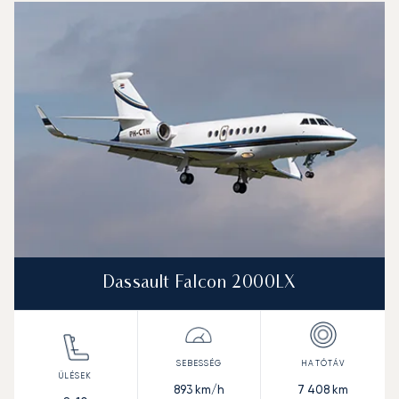
Repülőgép fotója
Repülőgép-típus
Ülőhelyek
Sebesség (km/h)
Sebesség (csomó)
Hatótávolság (km)
Hatótávolság (NM)
Dassault Falcon 2000LX
893
km/h
7 408
km