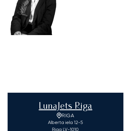
LunaJets Riga
RIGA
Alberta iela 12-5
Riga
LV-1010