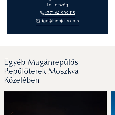
Lettország
+371 64 909 115
riga@lunajets.com
Egyéb Magánrepülős
Repülőterek Moszkva
Közelében