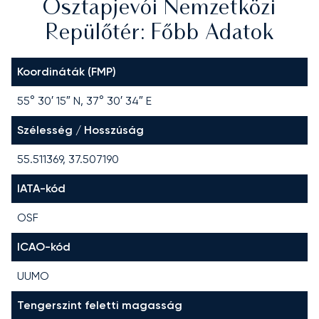
Osztapjevói Nemzetközi
Repülőtér: Főbb Adatok
Koordináták (FMP)
55° 30′ 15″ N, 37° 30′ 34″ E
Szélesség / Hosszúság
55.511369, 37.507190
IATA-kód
OSF
ICAO-kód
UUMO
Tengerszint feletti magasság