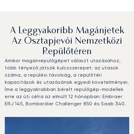
A Leggyakoribb Magánjetek
Az Osztapjevói Nemzetközi
Repülőtéren
Amikor magánrepülőgépet választ utazásához,
több tényező játszik kulcsszerepet: az utasok
száma, a repülési távolság, a repülőtéri
kapacitások és utazásának egyedi követelményei.
Íme a leggyakrabban bérelt repülőgép-modellek
erre az úti célra az elmúlt 12 hónapban: Embraer
ERJ 145, Bombardier Challenger 850 és Saab 340.
Osztapjevói nemzetközi repülőtér : A 3 legtöbbet repült 
Repülőgép fotója
Repülőgép-típus
Ülőhelyek
Sebesség (km/h)
Sebesség (csomó)
Hatótávolság (km)