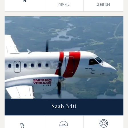
14
459
kts
2 811
NM
Saab 340