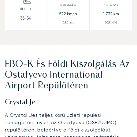
522
km/h
1 732
km
33-34
282
kts
935
NM
FBO-K És Földi Kiszolgálás Az
Ostafyevo International
Airport Repülőtéren
Crystal Jet
A Crystal Jet teljes körű üzleti repülési
támogatást nyújt az Ostafyevo (OSF/UUMO)
repülőtéren, beleértve a földi kiszolgálást,