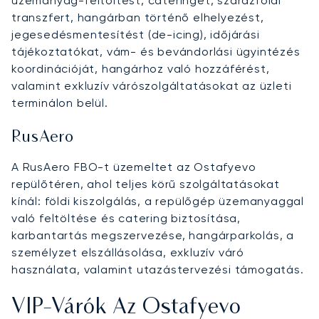
üzemanyag-feltöltést, cateringet, szárazföldi
transzfert, hangárban történő elhelyezést,
jegesedésmentesítést (de-icing), időjárási
tájékoztatókat, vám- és bevándorlási ügyintézés
koordinációját, hangárhoz való hozzáférést,
valamint exkluzív várószolgáltatásokat az üzleti
terminálon belül.
RusAero
A RusAero FBO-t üzemeltet az Ostafyevo
repülőtéren, ahol teljes körű szolgáltatásokat
kínál: földi kiszolgálás, a repülőgép üzemanyaggal
való feltöltése és catering biztosítása,
karbantartás megszervezése, hangárparkolás, a
személyzet elszállásolása, exkluzív váró
használata, valamint utazástervezési támogatás.
VIP-Várók Az Ostafyevo