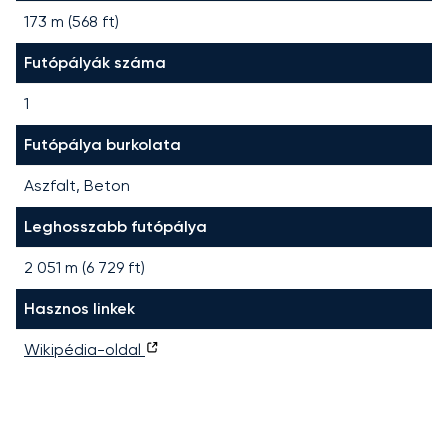
173 m (568 ft)
Futópályák száma
1
Futópálya burkolata
Aszfalt, Beton
Leghosszabb futópálya
2 051
m (
6 729
ft)
Hasznos linkek
Wikipédia-oldal