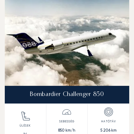
Bombardier Challenger 850
850
km/h
5 206
km