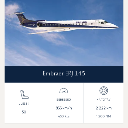
Hatótávolság (NM)
Embraer ERJ 145
833
km/h
2 222
km
50
450
kts
1 200
NM