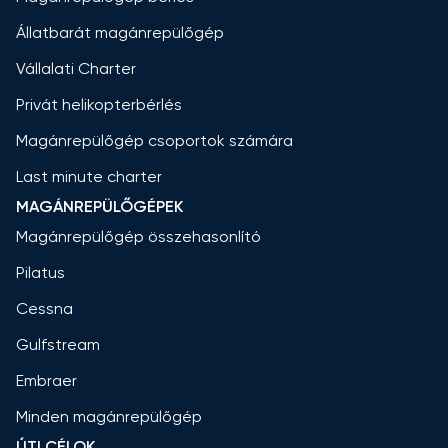
Állatbarát magánrepülőgép
Vállalati Charter
Privát helikopterbérlés
Magánrepülőgép csoportok számára
Last minute charter
MAGÁNREPÜLŐGÉPEK
Magánrepülőgép összehasonlító
Pilatus
Cessna
Gulfstream
Embraer
Minden magánrepülőgép
ÚTI CÉLOK