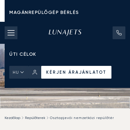
MAGÁNREPÜLŐGÉP BÉRLÉS
CHARTER ÁRAK
MAGÁNREPÜLŐGÉPEK
ÚTI CÉLOK
KÉRJEN ÁRAJÁNLATOT
HU
Kezdőlap
Repülőterek
Osztapjevói nemzetközi repülőtér