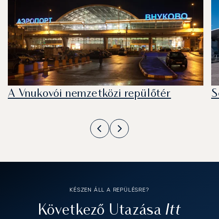
A Vnukovói nemzetközi repülőtér
S
KÉSZEN ÁLL A REPÜLÉSRE?
Itt
Következő Utazása