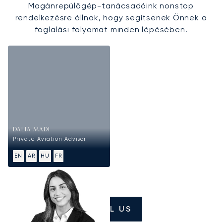
Magánrepülőgép-tanácsadóink nonstop
rendelkezésre állnak, hogy segítsenek Önnek a
foglalási folyamat minden lépésében.
DALIA MADI
Private Aviation Advisor
EN
AR
HU
FR
CALL US