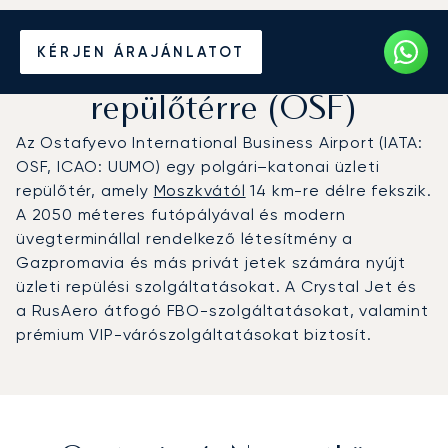
Magánrepülőgép bérlése
KÉRJEN ÁRAJÁNLATOT
az Osztapjevói nemzetközi
repülőtérre (OSF)
Az Ostafyevo International Business Airport (IATA:
OSF, ICAO: UUMO) egy polgári–katonai üzleti
repülőtér, amely
Moszkvától
14 km-re délre fekszik.
A 2050 méteres futópályával és modern
üvegterminállal rendelkező létesítmény a
Gazpromavia és más privát jetek számára nyújt
üzleti repülési szolgáltatásokat. A Crystal Jet és
a RusAero átfogó FBO-szolgáltatásokat, valamint
prémium VIP-várószolgáltatásokat biztosít.