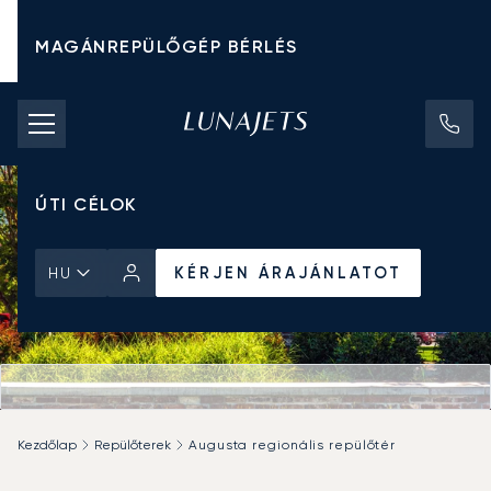
MAGÁNREPÜLŐGÉP BÉRLÉS
CHARTER ÁRAK
MAGÁNREPÜLŐGÉPEK
ÚTI CÉLOK
KÉRJEN ÁRAJÁNLATOT
HU
Kezdőlap
Repülőterek
Augusta regionális repülőtér