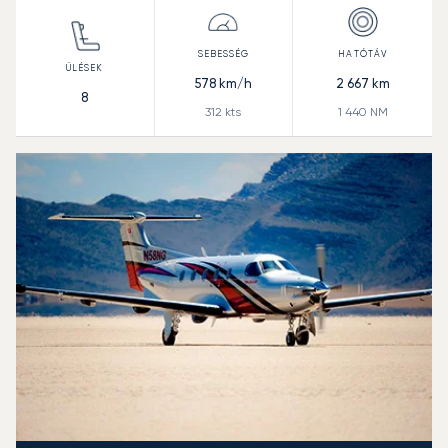
578
km/h
2 667
km
8
312
kts
1 440
NM