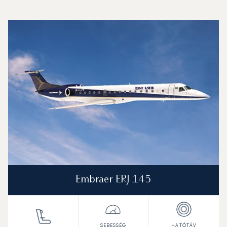
Augusta regionális repülőtér : A 3 legtöbbet repült repü
Repülőgép fotója
Repülőgép-típus
Ülőhelyek
Sebesség (km/h)
Sebesség (csomó)
Hatótávolság (km)
Hatótávolság (NM)
Embraer ERJ 145