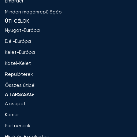
Embraer
Minden magánrepülőgép
ÚTI CÉLOK
Nyugat-Európa
Dél-Európa
Kelet-Európa
Közel-Kelet
Repülőterek
Összes úticél
A TÁRSASÁG
A csapat
Karrier
Partnereink
Hírek és Betekintés