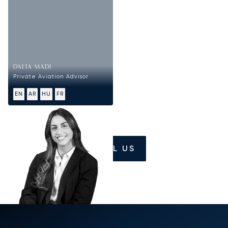
DALIA MADI
Private Aviation Advisor
EN
AR
HU
FR
CALL US