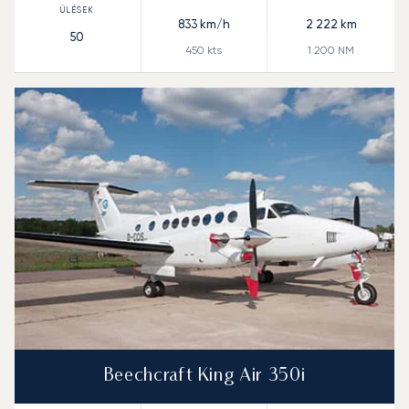
833
km/h
2 222
km
50
450
kts
1 200
NM
Beechcraft King Air 350i