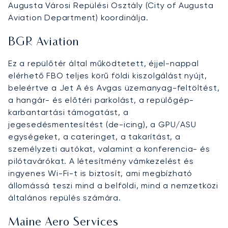
Augusta Városi Repülési Osztály (City of Augusta
Aviation Department) koordinálja.
BGR Aviation
Ez a repülőtér által működtetett, éjjel-nappal
elérhető FBO teljes körű földi kiszolgálást nyújt,
beleértve a Jet A és Avgas üzemanyag-feltöltést,
a hangár- és előtéri parkolást, a repülőgép-
karbantartási támogatást, a
jegesedésmentesítést (de-icing), a GPU/ASU
egységeket, a cateringet, a takarítást, a
személyzeti autókat, valamint a konferencia- és
pilótavárókat. A létesítmény vámkezelést és
ingyenes Wi-Fi-t is biztosít, ami megbízható
állomássá teszi mind a belföldi, mind a nemzetközi
általános repülés számára.
Maine Aero Services