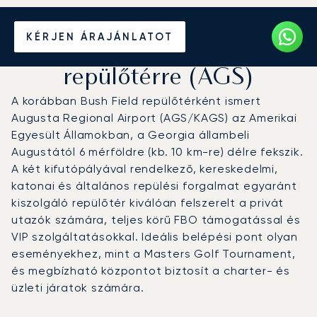
Magánrepülőgép bérlése
KÉRJEN ÁRAJÁNLATOT
az Augusta regionális
repülőtérre (AGS)
A korábban Bush Field repülőtérként ismert
Augusta Regional Airport (AGS/KAGS) az Amerikai
Egyesült Államokban, a Georgia állambeli
Augustától 6 mérföldre (kb. 10 km-re) délre fekszik.
A két kifutópályával rendelkező, kereskedelmi,
katonai és általános repülési forgalmat egyaránt
kiszolgáló repülőtér kiválóan felszerelt a privát
utazók számára, teljes körű FBO támogatással és
VIP szolgáltatásokkal. Ideális belépési pont olyan
eseményekhez, mint a Masters Golf Tournament,
és megbízható központot biztosít a charter- és
üzleti járatok számára.