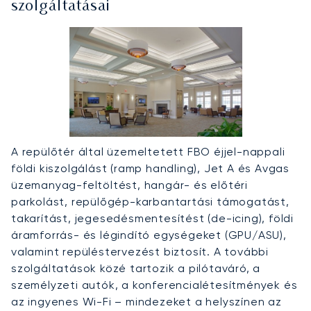
szolgáltatásai
A repülőtér által üzemeltetett FBO éjjel-nappali
földi kiszolgálást (ramp handling), Jet A és Avgas
üzemanyag-feltöltést, hangár- és előtéri
parkolást, repülőgép-karbantartási támogatást,
takarítást, jegesedésmentesítést (de-icing), földi
áramforrás- és légindító egységeket (GPU/ASU),
valamint repüléstervezést biztosít. A további
szolgáltatások közé tartozik a pilótaváró, a
személyzeti autók, a konferencialétesítmények és
az ingyenes Wi-Fi – mindezeket a helyszínen az