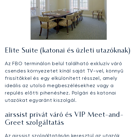
Elite Suite (katonai és üzleti utazóknak)
Az FBO terminálon belül található exkluzív váró
csendes környezetet kínál saját TV-vel, könnyű
frissítőkkel és egy elkülönített résszel, amely
ideális az utolsó megbeszélésekhez vagy a
repülés előtti pihenéshez. Polgári és katonai
utazókat egyaránt kiszolgál.
airssist privát váró és VIP Meet-and-
Greet szolgáltatás
Az airssist szolgáltatásán keresztül az utazók