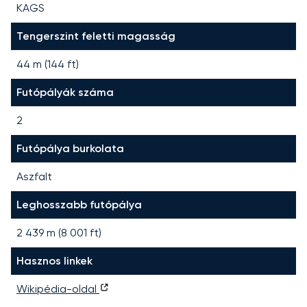
KAGS
Tengerszint feletti magasság
44 m (144 ft)
Futópályák száma
2
Futópálya burkolata
Aszfalt
Leghosszabb futópálya
2 439
m (
8 001
ft)
Hasznos linkek
Wikipédia-oldal