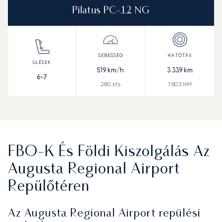
Pilatus PC-12 NG
519
km/h
3 339
km
6-7
280
kts
1 803
NM
FBO-K És Földi Kiszolgálás Az
Augusta Regional Airport
Repülőtéren
Az Augusta Regional Airport repülési