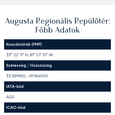
Augusta Regionális Repülőtér:
Főbb Adatok
Koordináták (FMP)
33° 22′ 11″ N, 81° 57′ 51″ W
Szélesség / Hosszúság
33.369900, -81.964500
IATA-kód
AGS
ICAO-kód