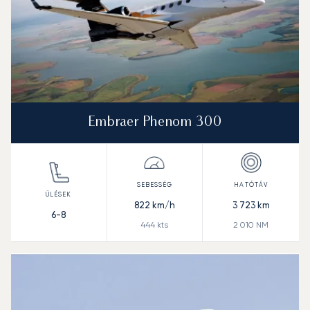
Embraer Phenom 300
822
km/h
3 723
km
6-8
444
kts
2 010
NM