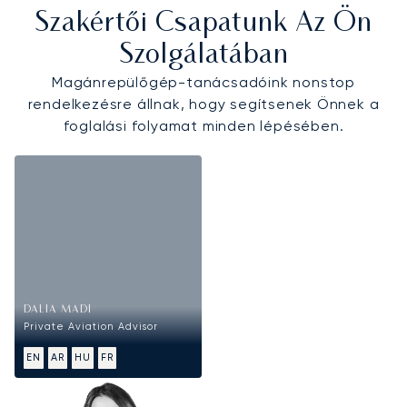
Szakértői Csapatunk Az Ön
Szolgálatában
Magánrepülőgép-tanácsadóink nonstop
rendelkezésre állnak, hogy segítsenek Önnek a
foglalási folyamat minden lépésében.
DALIA MADI
Private Aviation Advisor
EN
AR
HU
FR