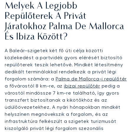
Melyek A Legjobb
Repülőterek A Privát
Járatokhoz Palma De Mallorca
És Ibiza Között?
A Baleár-szigetek két fő úti célja közötti
közlekedést a partvidék gyors elérését biztosító
repülőterek teszik lehetővé. Mindkét létesítmény
dedikált terminálokkal rendelkezik a privát légi
forgalom számára: a
Palma de Mallorca-i repülőtér
a fővárostól 8 km-re, az
ibizai repülőtér
pedig a
várostól mindössze 7 km-re található, így gyors
transzfert biztosítanak a kikötőkhöz és az
üdülőövezetekhez. A nyári hónapokban mindkét
helyszínen megnövekszik a forgalom, és az
infrastruktúra felkészült a szigetek turizmusát
kiszolgáló privát légi forgalom szezonális