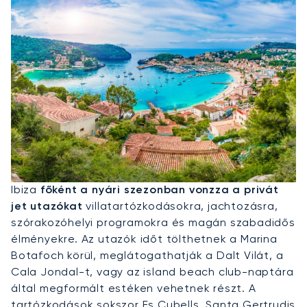
Privát Jet Bérlése Ibizára
Ibiza
főként a nyári szezonban vonzza a privát
jet utazókat
villatartózkodásokra, jachtozásra,
szórakozóhelyi programokra és magán szabadidős
élményekre. Az utazók időt tölthetnek a Marina
Botafoch körül, meglátogathatják a Dalt Vilát, a
Cala Jondal-t, vagy az island beach club-naptára
által megformált estéken vehetnek részt. A
tartózkodások sokszor Es Cubells, Santa Gertrudis