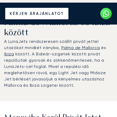
Béreljen magánrepülőt
KÉRJEN ÁRAJÁNLATOT
Palma de Mallorca és Ibiza
között
A LunaJets rendszeresen szállít privát jettel
utazókat mindkét irányba,
Palma de Mallorca
és
Ibiza
között. A Baleár-szigetek közötti privát
repülőutak gyorsak és zökkenőmentesek, ha a
LunaJets-cel foglal. Mivel a repülési idő
meglehetősen rövid, egy Light Jet vagy Midsize
Jet bérlését javasoljuk a kényelmes utazáshoz
Mallorca és Ibiza szigetei között.