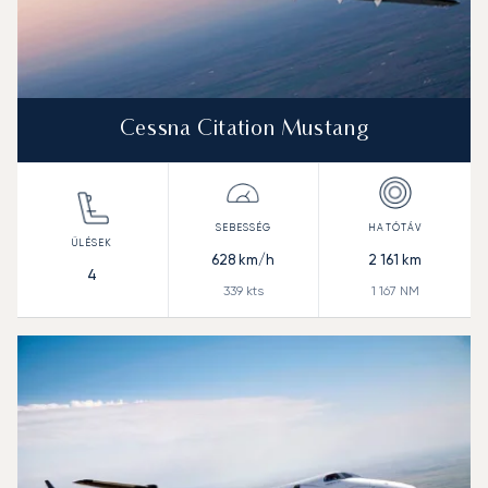
Cessna Citation Mustang
628
km/h
2 161
km
4
339
kts
1 167
NM