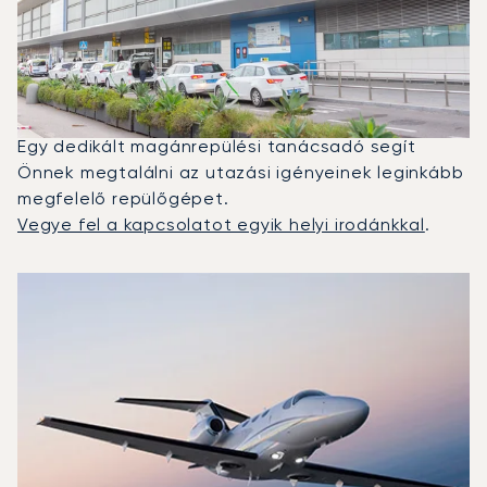
És Ibiza Között?
2025-ben a Citation Mustang, a Phenom 300 és a
Citation II volt a leggyakrabban igénybe vett
magánrepülő Ibiza és Palma de Mallorca között.
Egy dedikált magánrepülési tanácsadó segít
Önnek megtalálni az utazási igényeinek leginkább
megfelelő repülőgépet.
Vegye fel a kapcsolatot egyik helyi irodánkkal
.
A 2025-ös repülési forgalom alapján legtöbbször igénybe 
Repülőgép fotója
Repülőgép-típus
Ülőhelyek
Sebesség (km/h)
Sebesség (csomó)
Hatótávolság (km)
Hatótávolság (NM)