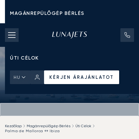
MAGÁNREPÜLŐGÉP BÉRLÉS
CHARTER ÁRAK
MAGÁNREPÜLŐGÉPEK
ÚTI CÉLOK
KÉRJEN ÁRAJÁNLATOT
HU
Kezdőlap
Magánrepülőgép Bérlés
Úti Célok
Palma de Mallorca ↔ Ibiza