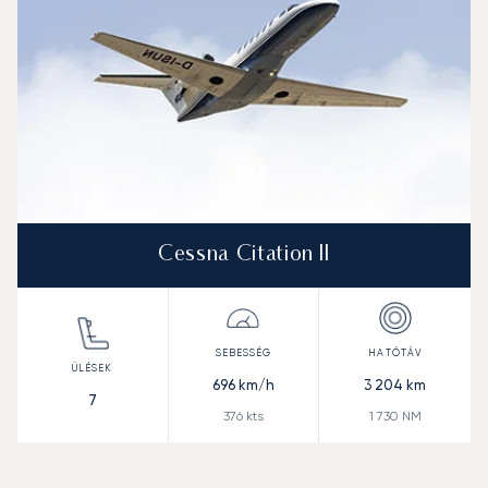
Cessna Citation II
696
km/h
3 204
km
7
376
kts
1 730
NM