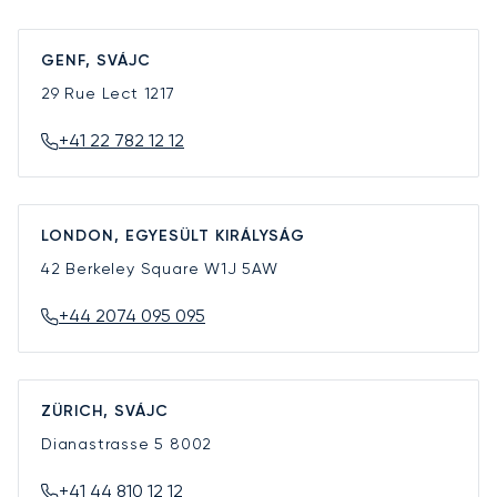
GENF, SVÁJC
29 Rue Lect
1217
+41 22 782 12 12
LONDON, EGYESÜLT KIRÁLYSÁG
42 Berkeley Square
W1J 5AW
+44 2074 095 095
ZÜRICH, SVÁJC
Dianastrasse 5
8002
+41 44 810 12 12