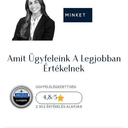
HÍVJON MINKET
Amit Ügyfeleink A Legjobban
Értékelnek
ÜGYFÉLELÉGEDETTSÉG
4,8
/5
2 302 ÉRTÉKELÉS ALAPJÁN