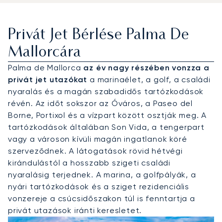
Privát Jet Bérlése Palma De
Mallorcára
Palma de Mallorca
az év nagy részében vonzza a
privát jet utazókat
a marinaélet, a golf, a családi
nyaralás és a magán szabadidős tartózkodások
révén. Az időt sokszor az Óváros, a Paseo del
Borne, Portixol és a vízpart között osztják meg. A
tartózkodások általában Son Vida, a tengerpart
vagy a városon kívüli magán ingatlanok köré
szerveződnek. A látogatások rövid hétvégi
kirándulástól a hosszabb szigeti családi
nyaralásig terjednek. A marina, a golfpályák, a
nyári tartózkodások és a sziget rezidenciális
vonzereje a csúcsidőszakon túl is fenntartja a
privát utazások iránti keresletet.