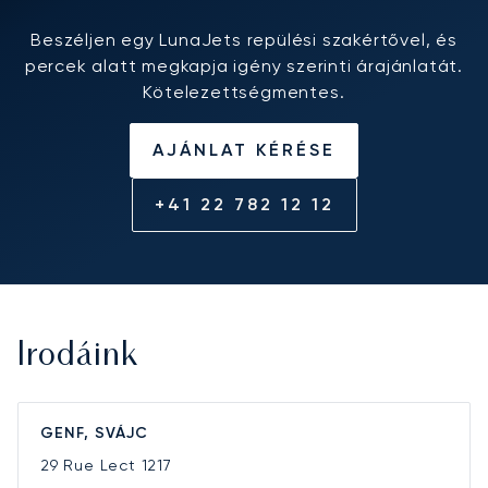
Beszéljen egy LunaJets repülési szakértővel, és
percek alatt megkapja igény szerinti árajánlatát.
Kötelezettségmentes.
AJÁNLAT KÉRÉSE
+41 22 782 12 12
Irodáink
GENF, SVÁJC
29 Rue Lect
1217