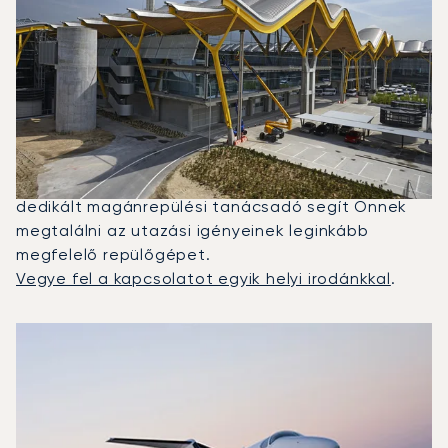
Milyen Típusú Privát Jetet
Bérelhetek London És Madrid
Között?
2025-ben a Citation Mustang, a Beechjet 400A és
a Challenger 650 volt a leggyakrabban igénybe
vett magánrepülő Madrid és London között. Egy
dedikált magánrepülési tanácsadó segít Önnek
megtalálni az utazási igényeinek leginkább
megfelelő repülőgépet.
Vegye fel a kapcsolatot egyik helyi irodánkkal
.
A 2025-ös repülési forgalom alapján legtöbbször igénybe
Repülőgép fotója
Repülőgép-típus
Ülőhelyek
Sebesség (km/h)
Sebesség (csomó)
Hatótávolság (km)
Hatótávolság (NM)