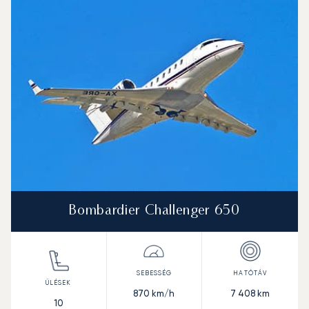
Bombardier Challenger 650
870
km/h
7 408
km
10