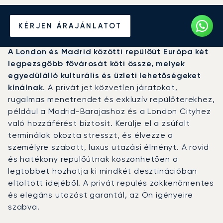
Béreljen magánrepülőt
KÉRJEN ÁRAJÁNLATOT
London és Madrid között
A
London
és
Madrid
közötti repülőút Európa két
legpezsgőbb fővárosát köti össze, melyek
egyedülálló kulturális és üzleti lehetőségeket
kínálnak
. A privát jet közvetlen járatokat,
rugalmas menetrendet és exkluzív repülőterekhez,
például a Madrid-Barajashoz és a London Cityhez
való hozzáférést biztosít. Kerülje el a zsúfolt
terminálok okozta stresszt, és élvezze a
személyre szabott, luxus utazási élményt. A rövid
és hatékony repülőútnak köszönhetően a
legtöbbet hozhatja ki mindkét desztinációban
eltöltött idejéből. A privát repülés zökkenőmentes
és elegáns utazást garantál, az Ön igényeire
szabva.