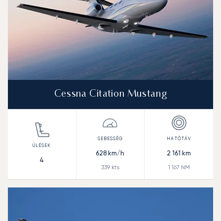
Cessna Citation Mustang
628
km/h
2 161
km
4
339
kts
1 167
NM