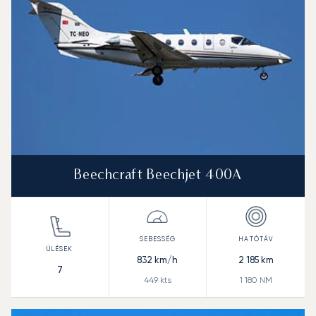
Beechcraft Beechjet 400A
832
km/h
2 185
km
7
449
kts
1 180
NM