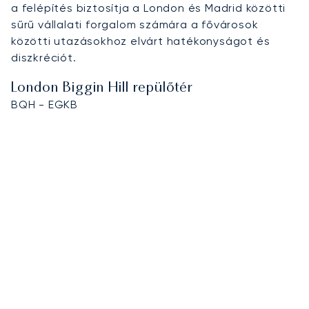
a felépítés biztosítja a London és Madrid közötti
sűrű vállalati forgalom számára a fővárosok
közötti utazásokhoz elvárt hatékonyságot és
diszkréciót.
London Biggin Hill repülőtér
BQH - EGKB