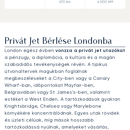
470
kts
4 000
NM
Privát Jet Bérlése Londonba
London egész évben
vonzza a privát jet utazókat
a pénzügy, a diplomácia, a kultúra és a magán
szabadidős tevékenységek révén. A tipikus
útvonaltervek magukban foglalnak
megbeszéléseket a City-ben vagy a Canary
Wharf-ban, időpontokat Mayfair-ben,
Belgraviában vagy St James's-ben, valamint
estéket a West Enden. A tartózkodások gyakran
Knightsbridge, Chelsea vagy Marylebone
környékére koncentrálódnak. Egyes utak rövidek
és üzleti célúak, míg mások hosszabb
tartózkodássá nyúlnak, amelyeket vásárlás,