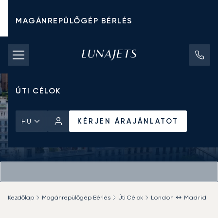
MAGÁNREPÜLŐGÉP BÉRLÉS
CHARTER ÁRAK
MAGÁNREPÜLŐGÉPEK
ÚTI CÉLOK
KÉRJEN ÁRAJÁNLATOT
HU
Kezdőlap
Magánrepülőgép Bérlés
Úti Célok
London ↔ Madrid