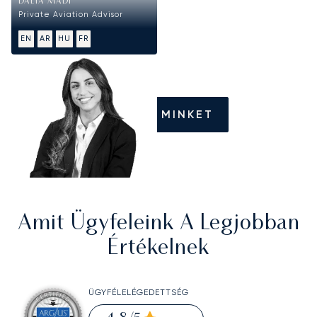
DALIA MADI
Private Aviation Advisor
EN
AR
HU
FR
HÍVJON MINKET
Amit Ügyfeleink A Legjobban
Értékelnek
ÜGYFÉLELÉGEDETTSÉG