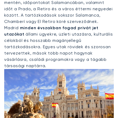
mentén, időpontokat Salamancában, valamint
időt a Prado, a Retiro és a város éttermi negyedei
között. A tartózkodások sokszor Salamanca,
Chamberí vagy El Retiro köré szerveződnek.
Madrid
minden évszakban fogad privát jet
utazókat
állami ügyekre, üzleti utazásra, kulturális
célokból és hosszabb magánjellegű
tartózkodásokra. Egyes utak rövidek és szorosan
tervezettek, mások több napot hagynak
vásárlásra, családi programokra vagy a tágabb
társasági naptárra.