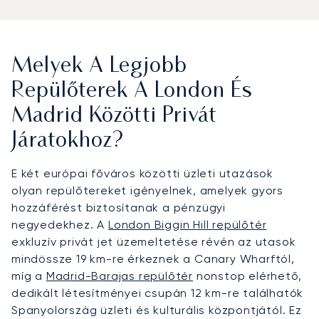
Melyek A Legjobb
Repülőterek A London És
Madrid Közötti Privát
Járatokhoz?
E két európai főváros közötti üzleti utazások
olyan repülőtereket igényelnek, amelyek gyors
hozzáférést biztosítanak a pénzügyi
negyedekhez. A
London Biggin Hill repülőtér
exkluzív privát jet üzemeltetése révén az utasok
mindössze 19 km-re érkeznek a Canary Wharftól,
míg a
Madrid-Barajas repülőtér
nonstop elérhető,
dedikált létesítményei csupán 12 km-re találhatók
Spanyolország üzleti és kulturális központjától. Ez