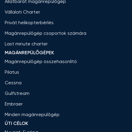
Állatbarát magánrepülőgép
Vállalati Charter
Privát helikopterbérlés
Magánrepülőgép csoportok számára
Last minute charter
MAGÁNREPÜLŐGÉPEK
Magánrepülőgép összehasonlító
Pilatus
Cessna
Gulfstream
Embraer
Minden magánrepülőgép
ÚTI CÉLOK