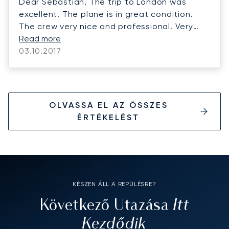
Dear Sebastian, The trip to London was
excellent. The plane is in great condition.
The crew very nice and professional. Very
Read more
happy with your service. Best,
03.10.2017
OLVASSA EL AZ ÖSSZES
ÉRTÉKELÉST
KÉSZEN ÁLL A REPÜLÉSRE?
Itt
Következő Utazása
Kezdődik