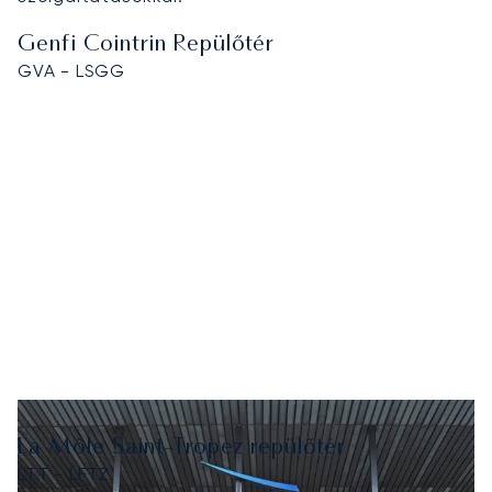
Genfi Cointrin Repülőtér
GVA - LSGG
La Môle Saint-Tropez repülőtér
LTT - LFTZ