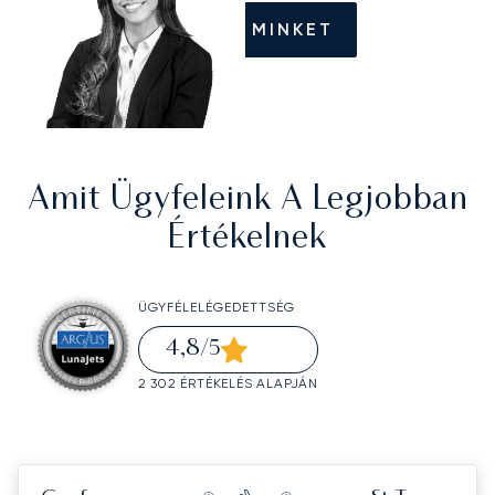
HÍVJON MINKET
Amit Ügyfeleink A Legjobban
Értékelnek
ÜGYFÉLELÉGEDETTSÉG
4,8
/5
2 302 ÉRTÉKELÉS ALAPJÁN