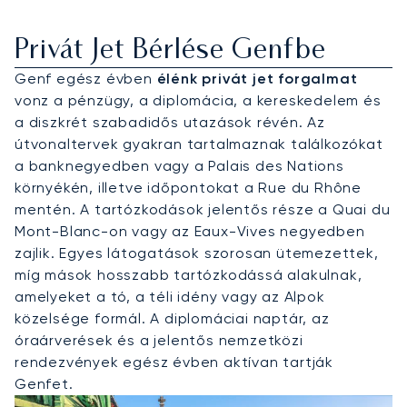
Privát Jet Bérlése Genfbe
Genf egész évben
élénk privát jet forgalmat
vonz a pénzügy, a diplomácia, a kereskedelem és
a diszkrét szabadidős utazások révén. Az
útvonaltervek gyakran tartalmaznak találkozókat
a banknegyedben vagy a Palais des Nations
környékén, illetve időpontokat a Rue du Rhône
mentén. A tartózkodások jelentős része a Quai du
Mont-Blanc-on vagy az Eaux-Vives negyedben
zajlik. Egyes látogatások szorosan ütemezettek,
míg mások hosszabb tartózkodássá alakulnak,
amelyeket a tó, a téli idény vagy az Alpok
közelsége formál. A diplomáciai naptár, az
óraárverések és a jelentős nemzetközi
rendezvények egész évben aktívan tartják
Genfet.