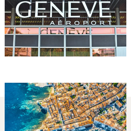
Milyen Típusú Repülőgépet
Bérelhetek Genf És Saint-