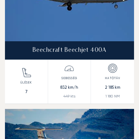
Beechcraft Beechjet 400A
832
km/h
2 185
km
7
449
kts
1 180
NM