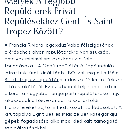
Melyek A Legjobb
Repülőterek Privát
Repülésekhez Genf És Saint-
Tropez Között?
A Francia Riviéra legexkluzívabb félszigetének
eléréséhez olyan repülőterekre van szükség,
amelyek minimálisra csökkentik a földi
torlódásokat. A
Genfi repülőtér
átfogó indulási
infrastruktúrát kínál több FBO-val, míg a
La Môle
Saint-Tropez repülőtér
mindössze 15 km-re fekszik
a híres kikötőtől. Ez az útvonal teljes mértékben
elkerüli a nagyobb tengerparti repülőtereket, így
kiküszöböli a főszezonban a szárazföldi
transzfereket sújtó hírhedt közúti torlódásokat. A
kifutópálya Light Jet és Midsize Jet kategóriájú
gépek fogadására alkalmas, dedikált támogató
szolgáltatásokkal.