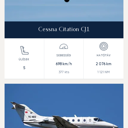
Cessna Citation CJ1
698
km/h
2 076
km
5
377
kts
1 121
NM