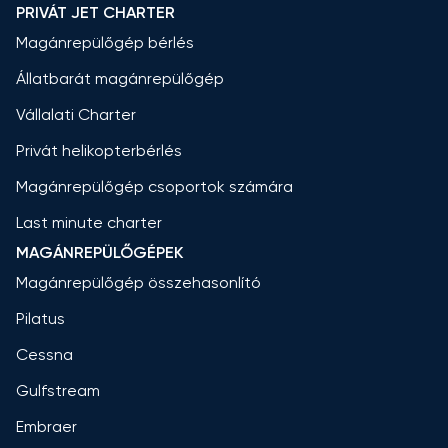
PRIVÁT JET CHARTER
Magánrepülőgép bérlés
Állatbarát magánrepülőgép
Vállalati Charter
Privát helikopterbérlés
Magánrepülőgép csoportok számára
Last minute charter
MAGÁNREPÜLŐGÉPEK
Magánrepülőgép összehasonlító
Pilatus
Cessna
Gulfstream
Embraer