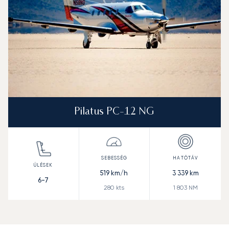
Pilatus PC-12 NG
519
km/h
3 339
km
6-7
280
kts
1 803
NM