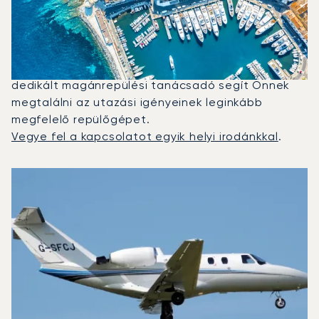
Tropez Között?
2025-ben a Citation CJ1, a Beechjet 400A és a
PC-12 NG volt a leggyakrabban igénybe vett
magánrepülő St Tropez és Genf között. Egy
dedikált magánrepülési tanácsadó segít Önnek
megtalálni az utazási igényeinek leginkább
megfelelő repülőgépet.
Vegye fel a kapcsolatot egyik helyi irodánkkal
.
A 2025-ös repülési forgalom alapján legtöbbször igénybe
Repülőgép fotója
Repülőgép-típus
Ülőhelyek
Sebesség (km/h)
Sebesség (csomó)
Hatótávolság (km)
Hatótávolság (NM)