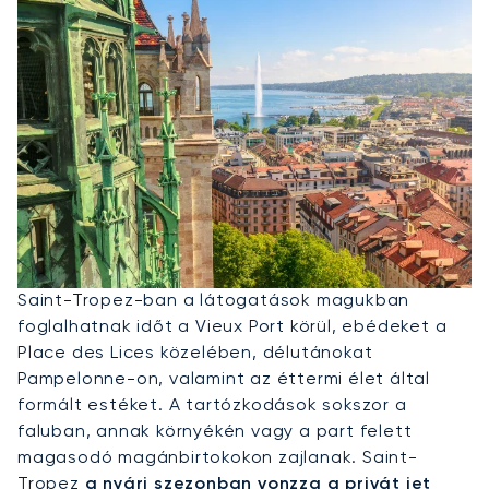
Privát Jet Bérlése St Tropez-Ba
Saint-Tropez-ban a látogatások magukban
foglalhatnak időt a Vieux Port körül, ebédeket a
Place des Lices közelében, délutánokat
Pampelonne-on, valamint az éttermi élet által
formált estéket. A tartózkodások sokszor a
faluban, annak környékén vagy a part felett
magasodó magánbirtokokon zajlanak. Saint-
Tropez
a nyári szezonban vonzza a privát jet