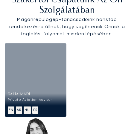
Szakértői Csapatunk Az Ön
Szolgálatában
Magánrepülőgép-tanácsadóink nonstop
rendelkezésre állnak, hogy segítsenek Önnek a
foglalási folyamat minden lépésében.
DALIA MADI
Private Aviation Advisor
EN
AR
HU
FR