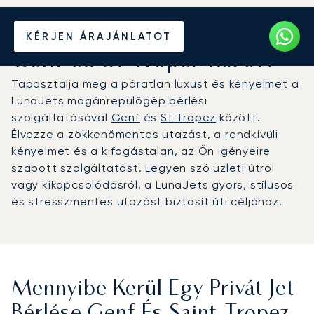
Béreljen magánrepülőt
KÉRJEN ÁRAJÁNLATOT
Genf és St Tropez között
Tapasztalja meg a páratlan luxust és kényelmet a
LunaJets magánrepülőgép bérlési
szolgáltatásával
Genf
és
St Tropez
között.
Élvezze a zökkenőmentes utazást, a rendkívüli
kényelmet és a kifogástalan, az Ön igényeire
szabott szolgáltatást. Legyen szó üzleti útról
vagy kikapcsolódásról, a LunaJets gyors, stílusos
és stresszmentes utazást biztosít úti céljához.
Mennyibe Kerül Egy Privát Jet