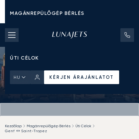
MAGÁNREPÜLŐGÉP BÉRLÉS
CHARTER ÁRAK
MAGÁNREPÜLŐGÉPEK
ÚTI CÉLOK
KÉRJEN ÁRAJÁNLATOT
HU
Kezdőlap
Magánrepülőgép Bérlés
Úti Célok
Genf ↔ Saint-Tropez