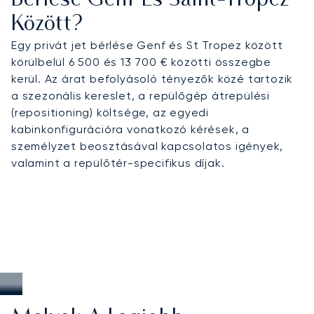
Bérlése Genf És Saint-Tropez
Között?
Egy privát jet bérlése Genf és St Tropez között
körülbelül 6 500 és 13 700 € közötti összegbe
kerül. Az árat befolyásoló tényezők közé tartozik
a szezonális kereslet, a repülőgép átrepülési
(repositioning) költsége, az egyedi
kabinkonfigurációra vonatkozó kérések, a
személyzet beosztásával kapcsolatos igények,
valamint a repülőtér-specifikus díjak.