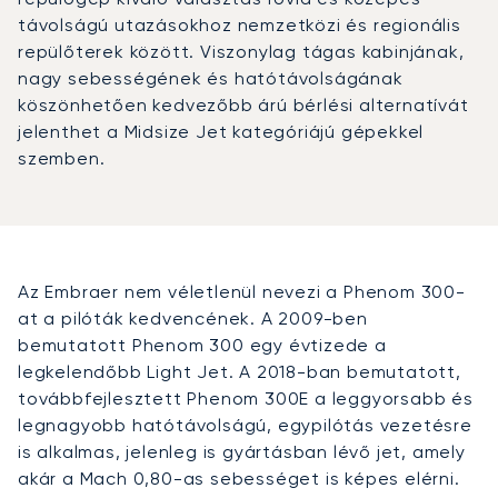
távolságú utazásokhoz nemzetközi és regionális
repülőterek között. Viszonylag tágas kabinjának,
nagy sebességének és hatótávolságának
köszönhetően kedvezőbb árú bérlési alternatívát
jelenthet a Midsize Jet kategóriájú gépekkel
szemben.
Az Embraer nem véletlenül nevezi a Phenom 300-
at a pilóták kedvencének. A 2009-ben
bemutatott Phenom 300 egy évtizede a
legkelendőbb Light Jet. A 2018-ban bemutatott,
továbbfejlesztett Phenom 300E a leggyorsabb és
legnagyobb hatótávolságú, egypilótás vezetésre
is alkalmas, jelenleg is gyártásban lévő jet, amely
akár a Mach 0,80-as sebességet is képes elérni.