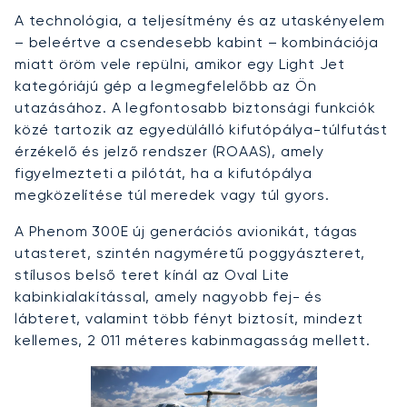
A technológia, a teljesítmény és az utaskényelem
– beleértve a csendesebb kabint – kombinációja
miatt öröm vele repülni, amikor egy Light Jet
kategóriájú gép a legmegfelelőbb az Ön
utazásához. A legfontosabb biztonsági funkciók
közé tartozik az egyedülálló kifutópálya-túlfutást
érzékelő és jelző rendszer (ROAAS), amely
figyelmezteti a pilótát, ha a kifutópálya
megközelítése túl meredek vagy túl gyors.
A Phenom 300E új generációs avionikát, tágas
utasteret, szintén nagyméretű poggyászteret,
stílusos belső teret kínál az Oval Lite
kabinkialakítással, amely nagyobb fej- és
lábteret, valamint több fényt biztosít, mindezt
kellemes, 2 011 méteres kabinmagasság mellett.