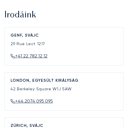
Irodáink
GENF, SVÁJC
29 Rue Lect
1217
+41 22 782 12 12
LONDON, EGYESÜLT KIRÁLYSÁG
42 Berkeley Square
W1J 5AW
+44 2074 095 095
ZÜRICH, SVÁJC