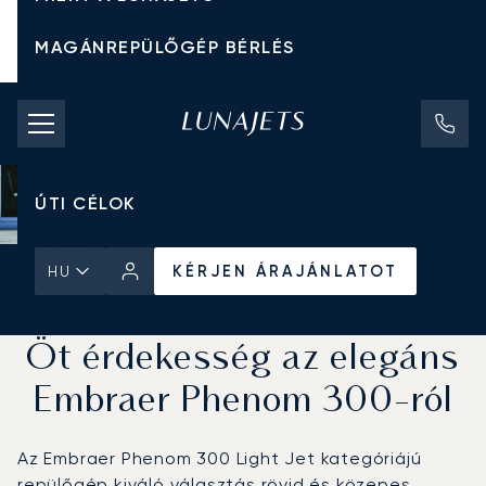
MAGÁNREPÜLŐGÉP BÉRLÉS
CHARTER ÁRAK
MAGÁNREPÜLŐGÉPEK
ÚTI CÉLOK
KÉRJEN ÁRAJÁNLATOT
HU
Kezdőlap
Hírek és Betekintés
KÉRJEN ÁRAJÁNLATOT
Öt érdekesség az elegáns
Embraer Phenom 300-ról
Az Embraer Phenom 300 Light Jet kategóriájú
repülőgép kiváló választás rövid és közepes