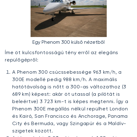
Egy Phenom 300 külső nézetből
Íme öt kulcsfontosságú tény erről az elegáns
repülőgépről:
A Phenom 300 csúcssebessége 963 km/h, a
300E modellé pedig 988 km/h. A maximális
hatótávolság is nőtt a 300-as változathoz (3
689 km) képest: akár öt utassal (a pilótát is
beleértve) 3 723 km-t is képes megtenni. Így a
Phenom 300E megállás nélkül repülhet London
és Kairó, San Francisco és Anchorage, Panama
City és Bermuda, vagy Szingapúr és a Maldív-
szigetek között.