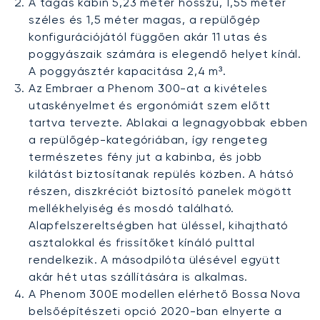
A tágas kabin 5,23 méter hosszú, 1,55 méter
széles és 1,5 méter magas, a repülőgép
konfigurációjától függően akár 11 utas és
poggyászaik számára is elegendő helyet kínál.
A poggyásztér kapacitása 2,4 m³.
Az Embraer a Phenom 300-at a kivételes
utaskényelmet és ergonómiát szem előtt
tartva tervezte. Ablakai a legnagyobbak ebben
a repülőgép-kategóriában, így rengeteg
természetes fény jut a kabinba, és jobb
kilátást biztosítanak repülés közben. A hátsó
részen, diszkréciót biztosító panelek mögött
mellékhelyiség és mosdó található.
Alapfelszereltségben hat üléssel, kihajtható
asztalokkal és frissítőket kínáló pulttal
rendelkezik. A másodpilóta ülésével együtt
akár hét utas szállítására is alkalmas.
A Phenom 300E modellen elérhető Bossa Nova
belsőépítészeti opció 2020-ban elnyerte a