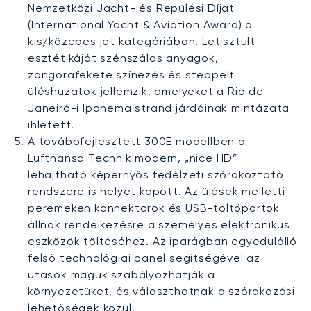
Nemzetközi Jacht- és Repülési Díjat
(International Yacht & Aviation Award) a
kis/közepes jet kategóriában. Letisztult
esztétikáját szénszálas anyagok,
zongorafekete színezés és steppelt
üléshuzatok jellemzik, amelyeket a Rio de
Janeiró-i Ipanema strand járdáinak mintázata
ihletett.
A továbbfejlesztett 300E modellben a
Lufthansa Technik modern, „nice HD”
lehajtható képernyős fedélzeti szórakoztató
rendszere is helyet kapott. Az ülések melletti
peremeken konnektorok és USB-töltőportok
állnak rendelkezésre a személyes elektronikus
eszközök töltéséhez. Az iparágban egyedülálló
felső technológiai panel segítségével az
utasok maguk szabályozhatják a
környezetüket, és választhatnak a szórakozási
lehetőségek közül.