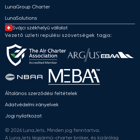
LunaGroup Charter
LunaSolutions
Svájci székhelyű vállalat
Vezető üzleti repülési szövetségek tagja:
Általános szerződési feltételek
Adatvédelmi irányelvek
Jogi nyilatkozat
© 2026 LunaJets. Minden jog fenntartva.
A LunaJets légijármű-charter bróker, és kizárólag