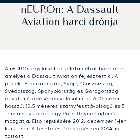
nEUROn: A Dassault
Aviation harci drónja
A nEUROn egy kísérleti, pilóta nélküli harci drón,
amelyet a Dassault Aviation fejlesztett ki. A
projekt Franciaország, Svájc, Olaszország,
Svédország, Spanyolország és Görögország
együttműködésében valósul meg. A 10 méter
hosszú, 12,5 méteres szárnyfesztávolságú és 5
tonna súlyú drónt egy Rolls-Royce hajtómű
mozgatja. Első repülésére 2012. december 1-jén
került sor. A tesztelési fázis egészen 2014-ig
tartott.