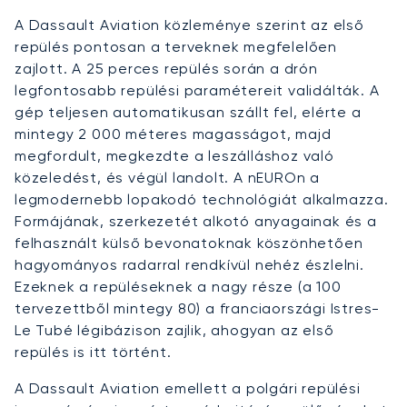
A Dassault Aviation közleménye szerint az első
repülés pontosan a terveknek megfelelően
zajlott. A 25 perces repülés során a drón
legfontosabb repülési paramétereit validálták. A
gép teljesen automatikusan szállt fel, elérte a
mintegy 2 000 méteres magasságot, majd
megfordult, megkezdte a leszálláshoz való
közeledést, és végül landolt. A nEUROn a
legmodernebb lopakodó technológiát alkalmazza.
Formájának, szerkezetét alkotó anyagainak és a
felhasznált külső bevonatoknak köszönhetően
hagyományos radarral rendkívül nehéz észlelni.
Ezeknek a repüléseknek a nagy része (a 100
tervezettből mintegy 80) a franciaországi Istres-
Le Tubé légibázison zajlik, ahogyan az első
repülés is itt történt.
A Dassault Aviation emellett a polgári repülési