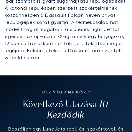
ipar számára is gyárt sugárhajtású repülőgépeket.
A katonai repülésben szerzett szakértelmének
köszönhetően a Dassault Falcon néven privát
repülőgépek sorát gyártja. A termékcsalád hat
modellt foglal magában, a 6 üléses Light Jettől
egészen az új Falcon 7X-ig, amely egy lenyűgöző,
12 üléses transzkontinentális jet. Tekintse meg a
legújabb Falcon jeteket a Dassault-nak szentelt
weboldalunkon.
KÉSZEN ÁLL A REPÜLÉSRE?
Itt
Következő Utazása
Kezdődik
Beszéljen egy LunaJets repülési szakértővel, és