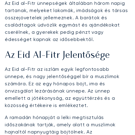
Az Eid al-Fitr ünnepségek általában három napig
tartanak, melyeket lakomák, imádságok és társas
összejövetelek jellemeznek. A barátok és
családtagok üdvözlik egymást és ajándékokat
cserélnek, a gyerekek pedig pénzt vagy
édességet kapnak az idősebbektől.
Az Eid Al-Fitr Jelentősége
Az Eid al-Fitr az iszlám egyik legfontosabb
ünnepe, és nagy jelentőséggel bír a muszlimok
számára. Ez az egy hónapos böjt, ima és
önvizsgálat lezárásának ünnepe. Az ünnep
emellett a jótékonyság, az együttérzés és a
közösség értékeire is emlékeztet.
A ramadán hónapját a lelki megtisztulás
időszakának tartják, amely alatt a muszlimok
hajnaltól napnyugtáig böjtölnek. Az