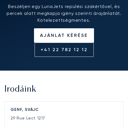
Beszéljen egy LunaJets repülési szakértővel, és
percek alatt megkapja igény szerinti árajánlatát.
Kötelezettségmentes.
AJÁNLAT KÉRÉSE
+41 22 782 12 12
Irodáink
GENF, SVÁJC
29 Rue Lect
1217