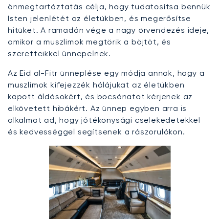
önmegtartóztatás célja, hogy tudatosítsa bennük
Isten jelenlétét az életükben, és megerősítse
hitüket. A ramadán vége a nagy örvendezés ideje,
amikor a muszlimok megtörik a böjtöt, és
szeretteikkel ünnepelnek.
Az Eid al-Fitr ünneplése egy módja annak, hogy a
muszlimok kifejezzék hálájukat az életükben
kapott áldásokért, és bocsánatot kérjenek az
elkövetett hibákért. Az ünnep egyben arra is
alkalmat ad, hogy jótékonysági cselekedetekkel
és kedvességgel segítsenek a rászorulókon.