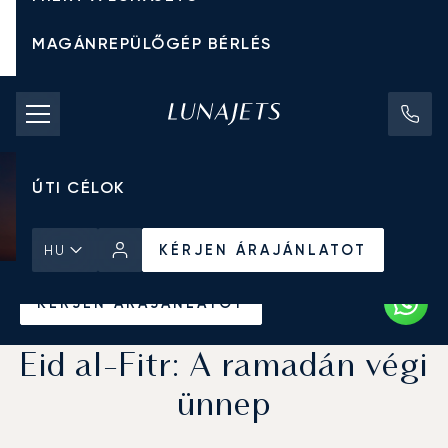
MAGÁNREPÜLŐGÉP BÉRLÉS
CHARTER ÁRAK
MAGÁNREPÜLŐGÉPEK
ÚTI CÉLOK
KÉRJEN ÁRAJÁNLATOT
HU
Kezdőlap
Hírek és Betekintés
KÉRJEN ÁRAJÁNLATOT
Eid al-Fitr: A ramadán végi
ünnep