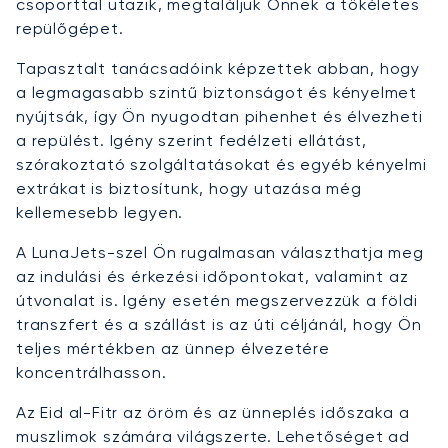
csoporttal utazik, megtaláljuk Önnek a tökéletes
repülőgépet.
Tapasztalt tanácsadóink képzettek abban, hogy
a legmagasabb szintű biztonságot és kényelmet
nyújtsák, így Ön nyugodtan pihenhet és élvezheti
a repülést. Igény szerint fedélzeti ellátást,
szórakoztató szolgáltatásokat és egyéb kényelmi
extrákat is biztosítunk, hogy utazása még
kellemesebb legyen.
A LunaJets-szel Ön rugalmasan választhatja meg
az indulási és érkezési időpontokat, valamint az
útvonalat is. Igény esetén megszervezzük a földi
transzfert és a szállást is az úti céljánál, hogy Ön
teljes mértékben az ünnep élvezetére
koncentrálhasson.
Az Eid al-Fitr az öröm és az ünneplés időszaka a
muszlimok számára világszerte. Lehetőséget ad