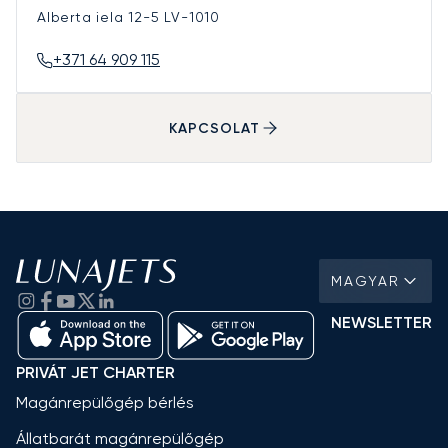
Alberta iela 12-5
LV-1010
+371 64 909 115
KAPCSOLAT
MAGYAR
NEWSLETTER
PRIVÁT JET CHARTER
Magánrepülőgép bérlés
Állatbarát magánrepülőgép