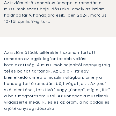
Az iszlám első kanonikus ünnepe, a ramadán a
muszlimok szent böjti időszaka, amely az iszlám
holdnaptár 9. hónapjára esik. Idén 2024. március
10-től április 9-ig tart.
Az iszlám ötödik pilléreként számon tartott
ramadán az egyik legfontosabb vallási
kötelezettség. A muszlimok hajnaltól napnyugtáig
teljes böjtöt tartanak. Az Eid al-Fitr egy
kiemelkedő ünnep a muszlim világban, amely a
hónapig tartó ramadáni böjt végét jelzi. Az „eid”
szó jelentése „fesztivál” vagy „ünnep”, míg a „fitr”
a böjt megtörésére utal. Az ünnepet a muszlimok
világszerte megülik, és ez az öröm, a hálaadás és
a jótékonyság időszaka.