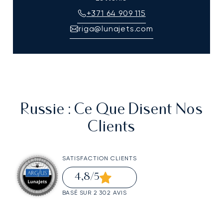
+371 64 909 115
riga@lunajets.com
Russie
: Ce Que Disent Nos
Clients
SATISFACTION CLIENTS
4,8
/5
BASÉ SUR 2 302 AVIS