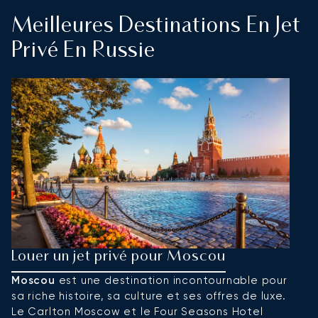
Meilleures Destinations En Jet
Privé En Russie
Louer un jet privé pour Moscou
L
P
Moscou
est une destination incontournable pour
sa riche histoire, sa culture et ses offres de luxe.
S
Le Carlton Moscow et le Four Seasons Hotel
c