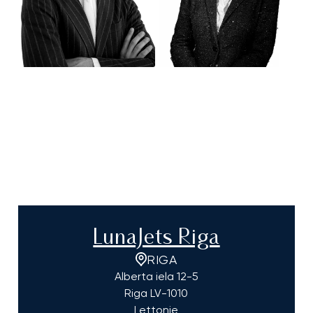
LunaJets Riga
RIGA
Alberta iela 12-5
Riga
LV-1010
Lettonie