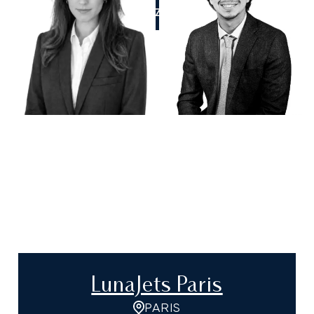
APPELEZ-NOUS
LunaJets Paris
PARIS