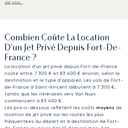
voir plus...
LunaJets organise des vols privés vers
l'aéroport international Martinique Aimé
Césaire (FDF), situé à seulement 12 kilomètres
de Fort-de-France et doté d'installations VIP
dédiées à l'aviation privée.
Depuis l'aéroport,
Combien Coûte La Location
des transferts avec chauffeur vous conduisent
directement aux marinas de la Pointe du Bout et
D'un Jet Privé Depuis Fort-De-
du Marin, les principaux centres de la plaisance
France ?
caribéenne, ou vers des sites culturels
emblématiques comme l'Habitation Clément,
La location d'un jet privé depuis Fort-de-France
célèbre pour son héritage rhumerie.
coûte entre 7 300 € et 83 400 € environ, selon la
destination et le type d'appareil. Les vols de Fort-
Forte de deux décennies d'expérience, LunaJets
de-France à Saint-Vincent débutent à 7 300 €,
a été le premier courtier en aviation privée
tandis que les itinéraires vers Van Nuys
européen à obtenir la certification Argus®, une
commencent à 83 400 €.
reconnaissance de ses normes de sécurité
Les prix ci-dessous reflètent les coûts
moyens
de
rigoureuses et de l'excellence de son service. En
location de jet privé sur les routes les plus
Martinique, cette expertise garantit des arrivées
fréquentées au départ et à destination de Fort-
en toute discrétion pendant la haute saison