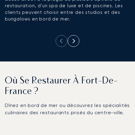
restauration, d'un spa de luxe et de piscines. Les
d
clients peuvent choisir entre des studios et des
L
bungalows en bord de mer.
p
pr
Où Se Restaurer À Fort-De-
France ?
Dînez en bord de mer ou découvrez les spécialités
culinaires des restaurants prisés du centre-ville.