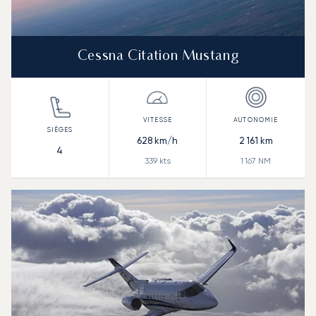
Cessna Citation Mustang
628
km/h
2 161
km
4
339
kts
1 167
NM