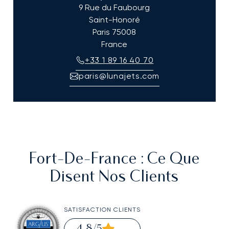
9 Rue du Faubourg
Saint-Honoré
Paris
75008
France
+33 1 89 16 40 70
paris@lunajets.com
Fort-De-France
: Ce Que
Disent Nos Clients
SATISFACTION CLIENTS
4,8