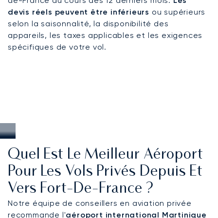
de-France au cours des 12 derniers mois.
Les
hivernale, un accès sur mesure aux complexes
devis réels peuvent être inférieurs
ou supérieurs
hôteliers et marinas de luxe, ainsi qu'une
selon la saisonnalité, la disponibilité des
organisation fiable pour les événements culturels
appareils, les taxes applicables et les exigences
et nautiques de l'île caribéenne française.
spécifiques de votre vol.
Quel Est Le Meilleur Aéroport
Pour Les Vols Privés Depuis Et
Vers Fort-De-France ?
Notre équipe de conseillers en aviation privée
recommande l'
aéroport international Martinique