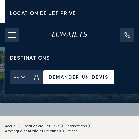
LOCATION DE JET PRIVÉ
TARIFS D'AFFRÈTEMENT
JETS PRIVÉS
DESTINATIONS
DEMANDER UN DEVIS
FR
Accueil
Location de Jet Privé
Destinations
Amérique centrale et Caraïbes
France