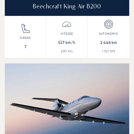
Beechcraft King Air B200
537
km/h
2 446
km
7
290
kts
1 321
NM