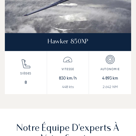
Hawker 850XP
830
km/h
4 893
km
8
448
kts
2 642
NM
Notre Équipe D'experts À