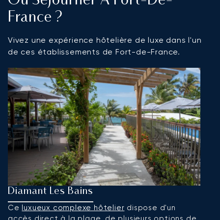
Où Séjourner À Fort-De-
France ?
Vivez une expérience hôtelière de luxe dans l'un
de ces établissements de Fort-de-France.
Diamant Les Bains
H
Ce
luxueux complexe hôtelier
dispose d'un
L
accès direct à la plage, de plusieurs options de
d