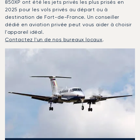
850XP ont été les jets privés les plus prisés en
2025 pour les vols privés au départ ou à
destination de Fort-de-France. Un conseiller
dédié en aviation privée peut vous aider à choisir
l'appareil idéal.
Contactez l'un de nos bureaux locaux
.
Fort-de-France : Les 3 modèles d'aéronefs les plus fré
Photo de l'aéronef
Modèle d'aéronef
Sièges
Vitesse (km/h)
Vitesse (nœuds)
Autonomie (km)
Autonomie (NM)