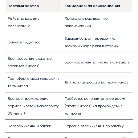
Частный чартер
Коммерческая авиакомпания
Рейсы по вашему
Привязка к расписанию
расписанию
авиакомпании
Зависимость от перевозчика,
Самолёт ждёт вас
возможны задержки и отмены
Бронирование в сжатые
Бронирование за несколько недель
сроки (от 2 часов)
Трансфер класса люкс до/из
Длительная дорога до терминалов
терминала
Быстрое прохождение
Требуется дополнительное время
формальностей в аэропорту
(около 2 часов) на прохождение
(10 минут)
контроля
Неограниченный багаж
Строгие ограничения по багажу