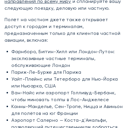
направлений по всему миру
и спланируйте вашу
следующую поездку, деловую или частную.
Полёт на частном джете также открывает
доступ к городам и терминалам,
предназначенным только для клиентов частной
авиации, включая:
Фарнборо, Биггин-Хилл или Лондон-Лутон:
эксклюзивные частные терминалы,
обслуживающие Лондон
Париж-Ле-Бурже для Парижа
Уайт-Плейнс или Тетерборо для Нью-Йорка
или Ньюарка, США
Ван-Найс или аэропорт Голливуд-Бербанк,
чтобы миновать толпы в Лос-Анджелесе
Канны-Мандельё, Сен-Тропе, Ницца и Авиньон
для полётов на юг Франции
Аэропорт Салерно — Коста-д'Амальфи,
позволяющий путешественникам добраться