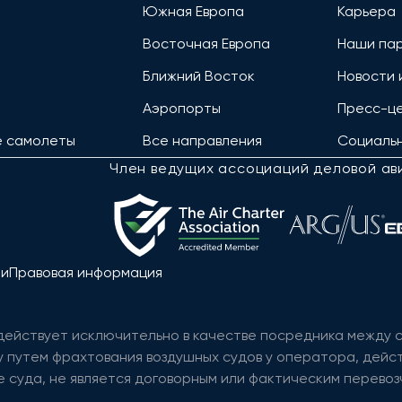
Южная Европа
Карьера
Восточная Европа
Наши па
Ближний Восток
Новости 
Аэропорты
Пресс-ц
е самолеты
Все направления
Социальн
Член ведущих ассоциаций деловой ав
ти
Правовая информация
 действует исключительно в качестве посредника между
 путем фрахтования воздушных судов у оператора, дейст
 суда, не является договорным или фактическим перевозч