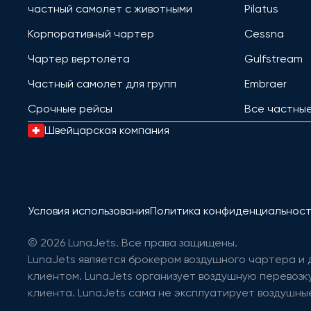
частный самолет с животными
Pilatus
Корпоративный чартер
Cessna
Чартер вертолёта
Gulfstream
Частный самолет для групп
Embraer
Срочные рейсы
Все частны
Швейцарская компания
Условия использования
Политика конфиденциальнос
© 2026 LunaJets. Все права защищены.
LunaJets является брокером воздушного чартера и
клиентом. LunaJets организует воздушную перевозку
клиента. LunaJets сама не эксплуатирует воздушные