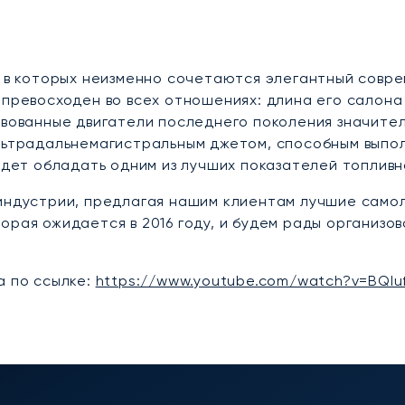
, в которых неизменно сочетаются элегантный совр
n превосходен во всех отношениях: длина его салон
твованные двигатели последнего поколения значите
ультрадальнемагистральным джетом, способным выпол
удет обладать одним из лучших показателей топливн
 индустрии, предлагая нашим клиентам лучшие самол
орая ожидается в 2016 году, и будем рады организо
а по ссылке:
https://www.youtube.com/watch?v=BQI