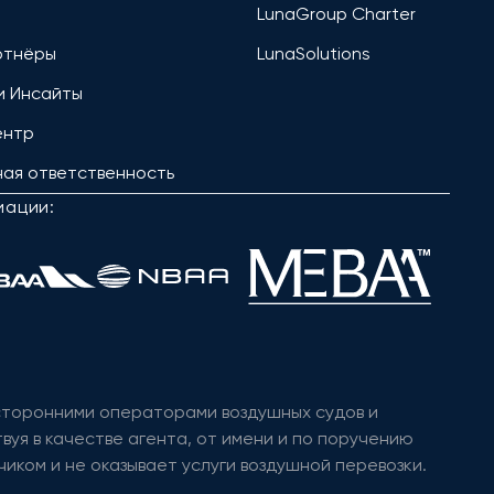
LunaGroup Charter
ртнёры
LunaSolutions
и Инсайты
ентр
ая ответственность
иации:
 сторонними операторами воздушных судов и
вуя в качестве агента, от имени и по поручению
иком и не оказывает услуги воздушной перевозки.