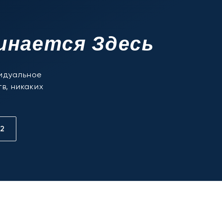
инается Здесь
видуальное
в, никаких
12