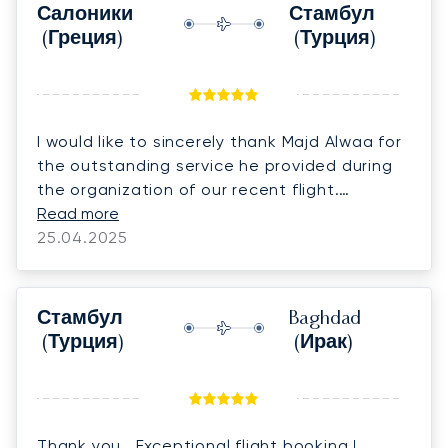
Салоники
Стамбул
(Греция)
(Турция)
I would like to sincerely thank Majd Alwaa for
the outstanding service he provided during
the organization of our recent flight.
Everything was arranged perfectly, with
Read more
great attention to detail, punctuality, and
25.04.2025
professionalism. It was truly a pleasure
working with him — the entire process was
smooth and effortless. Because of this
Стамбул
Baghdad
exceptional experience, my family and I will
(Турция)
(Ирак)
definitely continue flying with him and
LunaJets in the future. We highly appreciate
his dedication and look forward to many
more flights together.
Thank you . Exceptional flight booking !