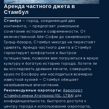
Аренда частного джета в
А
Стамбул
Б
Э
Стамбул
— город, соединяющий два
п
континента, — предлагает уникальное
и
сочетание истории и современности. От
д
величественной Айя-Софии до оживлённого
и
Гранд-базара, Стамбул никогда не перестаёт
ж
удивлять. Аренда частного джета в Стамбул
и
гарантирует комфортное и быстрое
Б
путешествие, позволяя вам погрузиться в яркую
и
культуру и богатую историю города. Хотите ли
п
вы исследовать древние мечети, совершить
Р
круиз по Босфору или насладиться всемирно
Б
известной кухней — Стамбул обещает
незабываемые впечатления.
Рекомендуемые аэропорты:
Аэропорт
Стамбул имени Ататюрка (ISL, LTBA)
для
конфиденциальности, быстрого доступа к
центру города и использования аэропорта,