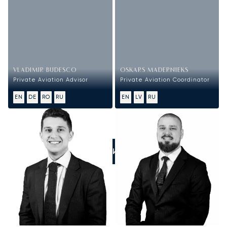
VLADIMIR BUDESCO
OSKARS MADERNIEKS
Private Aviation Advisor
Private Aviation Coordinator
EN
DE
RO
RU
EN
LV
RU
ПОЗВОНИТЕ НАМ