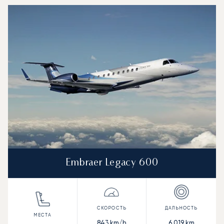
Embraer Legacy 600
843
km/h
6 019
km