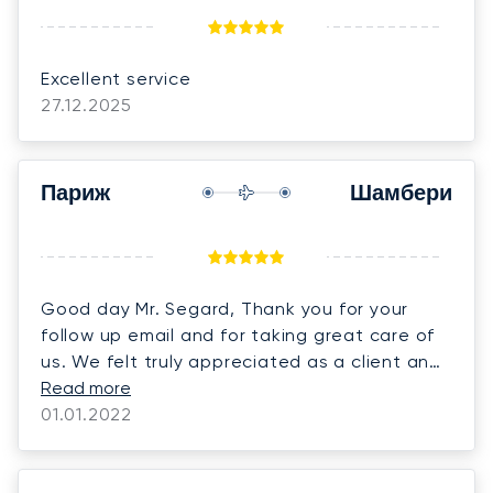
Excellent service
27.12.2025
Париж
Шамбери
Good day Mr. Segard, Thank you for your
follow up email and for taking great care of
us. We felt truly appreciated as a client and
the service was back to what we are used to
Read more
have. The amount of dedication Guillaume
01.01.2022
and your team provided to us was priceless.
We are very grateful. We know even in the