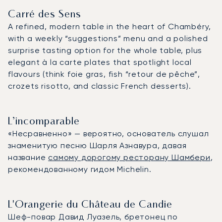
Carré des Sens
A refined, modern table in the heart of Chambéry,
with a weekly “suggestions” menu and a polished
surprise tasting option for the whole table, plus
elegant à la carte plates that spotlight local
flavours (think foie gras, fish “retour de pêche”,
crozets risotto, and classic French desserts).
L’incomparable
«Несравненно» — вероятно, основатель слушал
знаменитую песню Шарля Азнавура, давая
название
самому дорогому ресторану Шамбери
,
рекомендованному гидом Michelin.
L'Orangerie du Château de Candie
Шеф-повар Давид Луазель, бретонец по