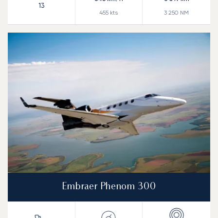
13
455
kts
3 250
NM
Embraer Phenom 300