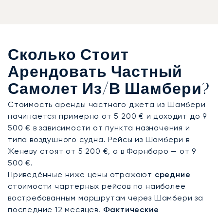
соответствии с вашим личным графиком. На
борту салон джета станет вашим личным
пространством для спокойного путешествия с
изысканным кейтерингом и персональными
Сколько Стоит
удобствами. Такой подход гарантирует, что вы
прибудете в прекрасном расположении духа и
Арендовать Частный
будете готовы к заселению в исторический
Самолет Из/в Шамбери?
отель Château de Candie, чтобы начать своё
альпийское приключение.
Стоимость аренды частного джета из Шамбери
начинается примерно от 5 200 € и доходит до 9
Наш опыт включает организацию полётов в
500 € в зависимости от пункта назначения и
самые сложные аэропорты мира. Это означает,
типа воздушного судна. Рейсы из Шамбери в
что ваше путешествие спланирует команда,
Женеву стоят от 5 200 €, а в Фарнборо — от 9
привыкшая к сложным заходам на посадку в
500 €.
горной местности, что гарантирует вам полное
Приведённые ниже цены отражают
средние
спокойствие при аренде частного джета в
стоимости чартерных рейсов по наиболее
Шамбери в любое время года.
востребованным маршрутам через Шамбери за
последние 12 месяцев.
Фактические