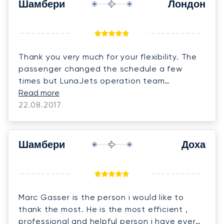
best companies bumps can occur, the
Шамбери
Лондон
difference will always be when we can see
the support from the team to navigate the
issue together. We left the bad experience
behind us. We had an amazing time in
Thank you very much for your flexibility. The
Europe. We will contact your company shortly
passenger changed the schedule a few
again, we are just waiting to see where the
times but LunaJets operation team
pandemic will go on the next few days. Kind
managed this very well according to our
Read more
regards,
needs. Thank you very much !!!
22.08.2017
Шамбери
Доха
Marc Gasser is the person i would like to
thank the most. He is the most efficient ,
professional and helpful person i have ever