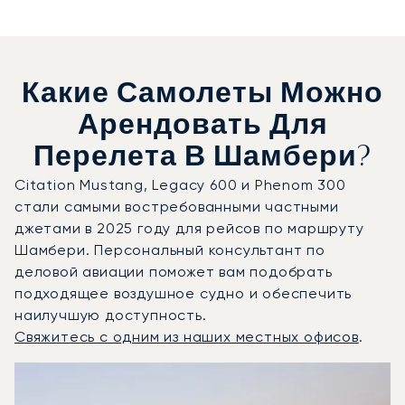
Какие Самолеты Можно
Арендовать Для
Перелета В Шамбери?
Citation Mustang, Legacy 600 и Phenom 300
стали самыми востребованными частными
джетами в 2025 году для рейсов по маршруту
Шамбери. Персональный консультант по
деловой авиации поможет вам подобрать
подходящее воздушное судно и обеспечить
наилучшую доступность.
Свяжитесь с одним из наших местных офисов
.
Шамбери : 3 наиболее востребованные модели воздушны
Фото воздушного судна
Модель воздушного судна
Скорость (км/ч)
Скорость (узлы)
Дал