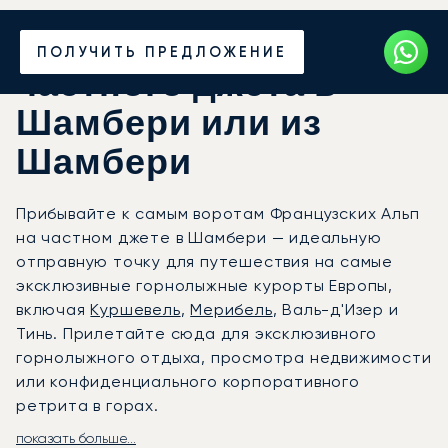
Закажите аренду
ПОЛУЧИТЬ ПРЕДЛОЖЕНИЕ
частного джета в
Шамбери или из
Шамбери
Прибывайте к самым воротам Французских Альп
на частном джете в Шамбери — идеальную
отправную точку для путешествия на самые
эксклюзивные горнолыжные курорты Европы,
включая
Куршевель
,
Мерибель
, Валь-д'Изер и
Тинь. Прилетайте сюда для эксклюзивного
горнолыжного отдыха, просмотра недвижимости
или конфиденциального корпоративного
ретрита в горах.
показать больше...
Ваш перелёт будет организован в полном