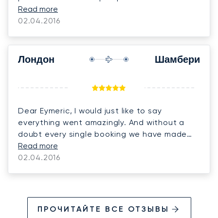
dealt with.
Read more
02.04.2016
Лондон
Шамбери
Dear Eymeric, I would just like to say
everything went amazingly. And without a
doubt every single booking we have made
with Sebastian has been outstanding.
Read more
Sebastian is out standing the whole team,
02.04.2016
we love him and can not rate him high
enough. He is efficient, helpful and gives us
1st class service. Kind Regards.
ПРОЧИТАЙТЕ ВСЕ ОТЗЫВЫ