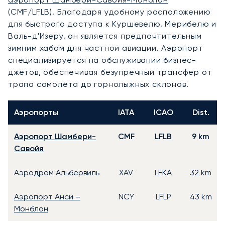
(CMF/LFLB). Благодаря удобному расположению
для быстрого доступа к Куршевелю, Мерибелю и
Валь-д'Изеру, он является предпочтительным
зимним хабом для частной авиации. Аэропорт
специализируется на обслуживании бизнес-
джетов, обеспечивая безупречный трансфер от
трапа самолёта до горнолыжных склонов.
Аэропорты
IATA
ICAO
Dist.
Аэропорт Шамбери-
CMF
LFLB
9 km
Савойя
Аэродром Альбервиль
XAV
LFKA
32 km
Аэропорт Анси –
NCY
LFLP
43 km
Монблан