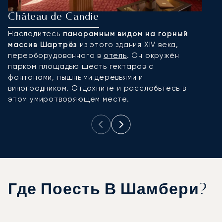
Château de Candie
P
Насладитесь
панорамным видом на горный
П
массив Шартрёз
из этого здания XIV века,
о
переоборудованного в
отель
. Он окружён
и
парком площадью шесть гектаров с
в
фонтанами, пышными деревьями и
в
виноградником. Отдохните и расслабьтесь в
с
этом умиротворяющем месте.
о
Где Поесть В Шамбери?