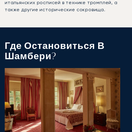
итальянских росписей в технике тромплей, а
также другие исторические сокровища.
Где Остановиться В
Шамбери?