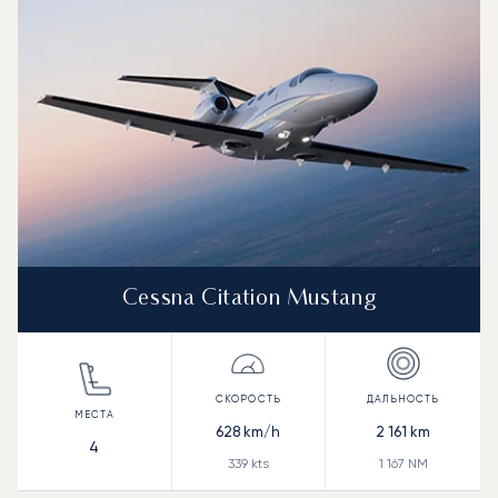
Дальность (NM)
Cessna Citation Mustang
628
km/h
2 161
km
4
339
kts
1 167
NM