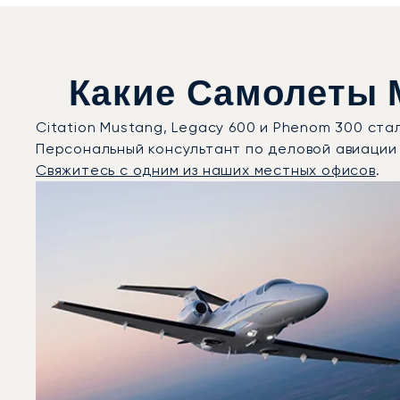
Какие Самолеты 
Citation Mustang, Legacy 600 и Phenom 300 ст
Персональный консультант по деловой авиации
Свяжитесь с одним из наших местных офисов
.
Пиза : 3 наиболее востребованные модели воздушных
Фото воздушного судна
Модель воздушного судна
Скорость (км/ч)
Скорость (узлы)
Дальность (NM)