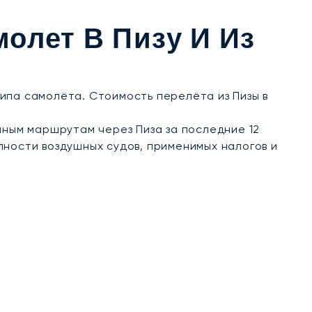
 для вас спонтанные поездки в загородные
доступ к прибрежным курортам, таким как
олет В Пизу И Из
 типа самолёта. Стоимость перелёта из Пизы в
ным маршрутам через Пиза за последние 12
пности воздушных судов, применимых налогов и