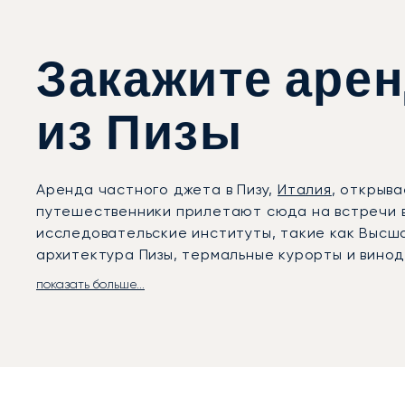
Закажите арен
из Пизы
Аренда частного джета в Пизу,
Италия
, открыв
путешественники прилетают сюда на встречи в 
исследовательские институты, такие как Высша
архитектура Пизы, термальные курорты и вино
показать больше...
LunaJets организует частные перелёты в Межд
формальностей гарантируют полную конфиденци
винодельческих хозяйств или приморских курор
знаменитых своими «супертосканскими» винами
Обладая двадцатилетним опытом, LunaJets ста