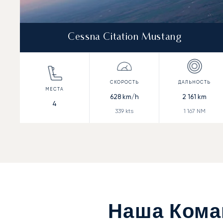
Cessna Citation Mustang
628
km/h
2 161
km
4
339
kts
1 167
NM
Наша Кома