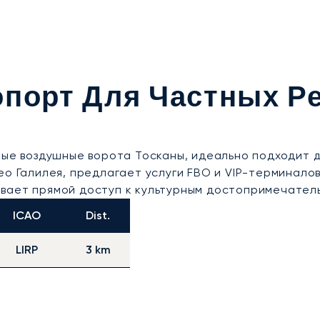
порт Для Частных Ре
ные воздушные ворота Тосканы, идеально подходит 
ео Галилея, предлагает услуги FBO и VIP-терминало
вает прямой доступ к культурным достопримечательн
ICAO
Dist.
LIRP
3 km