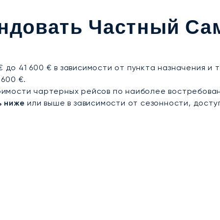
сти и сервиса. Наш опыт позволяет организовывать
бытие на культурные мероприятия и гарантировать 
ндовать Частный Сам
на.
€ до 41 600 € в зависимости от пункта назначения и
 600 €.
имости чартерных рейсов по наиболее востребован
ь ниже
или выше в зависимости от сезонности, досту