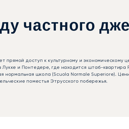
ду частного дже
ает прямой доступ к культурному и экономическому 
Лукке и Понтедере, где находится штаб-квартира P
я нормальная школа (Scuola Normale Superiore). Це
дельческие поместья Этрусского побережья.
ународный аэропорт Пизы (PSA), где эксклюзивные л
альность. Оттуда на автомобиле с личным водител
тов. Многие путешественники выбирают Пизу для дол
, или для отдыха в Сан-Джулиано-Терме — спа-курор
ла первым европейским брокером частной авиации,