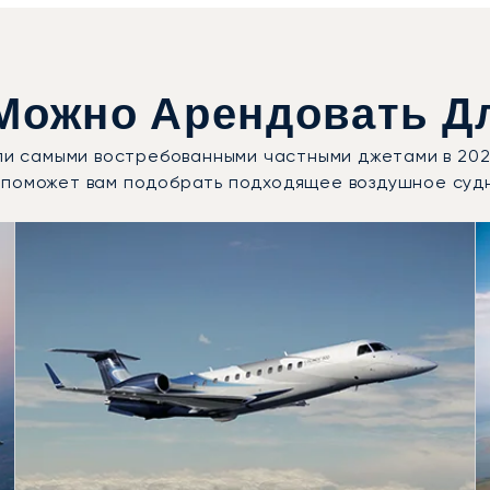
Можно Арендовать Дл
али самыми востребованными частными джетами в 202
 поможет вам подобрать подходящее воздушное суд
 судов по числу полётных движений в 2025 году
Места
Дальность (км)