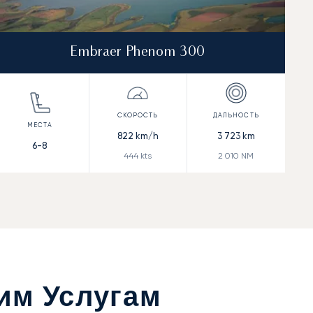
Embraer Phenom 300
822
km/h
3 723
km
6-8
444
kts
2 010
NM
им Услугам