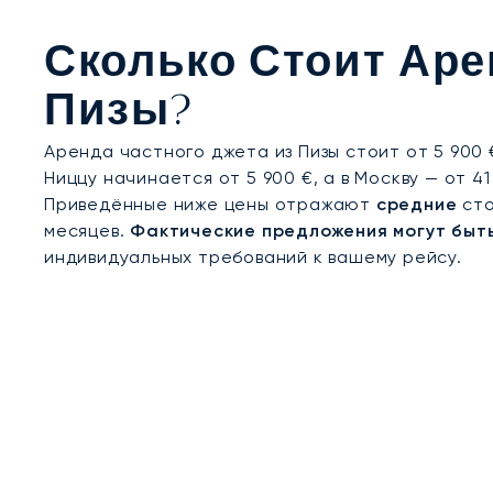
подтверждает высочайшие стандарты безопасно
поместья, обеспечивать конфиденциальное при
Сколько Стоит Аре
Форте-дей-Марми, даже в разгар летнего сезо
Пизы?
Аренда частного джета из Пизы стоит от 5 900 
Ниццу начинается от 5 900 €, а в Москву — от 41
Приведённые ниже цены отражают
средние
сто
месяцев.
Фактические предложения могут быт
индивидуальных требований к вашему рейсу.