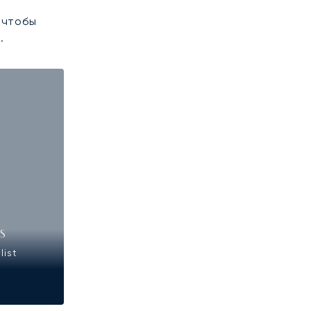
 чтобы
.
IS
list