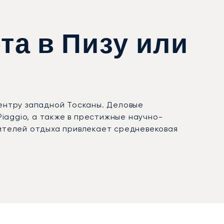
та в Пизу или
центру западной Тосканы. Деловые
iaggio, а также в престижные научно-
нителей отдыха привлекает средневековая
аунжи и ускоренное прохождение
ем можно добраться до городов Тосканы,
гих уикендов на винодельнях Болгери,
те, известном ещё со времён Древнего Рима.
 получившим сертификат Argus®, что