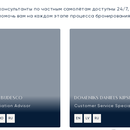
консультанты по частным самолётам доступны 24/7,
помочь вам на каждом этапе процесса бронирования
R BUDESCO
DOMENIKS DANIELS KIRS
iation Advisor
Customer Service Specia
RO
RU
EN
LV
RU