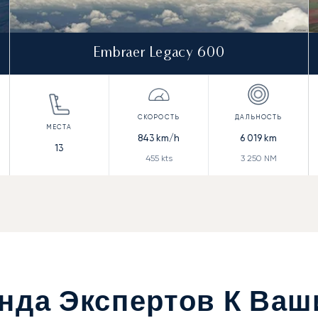
Embraer Legacy 600
843
km/h
6 019
km
13
455
kts
3 250
NM
нда Экспертов К Ваш