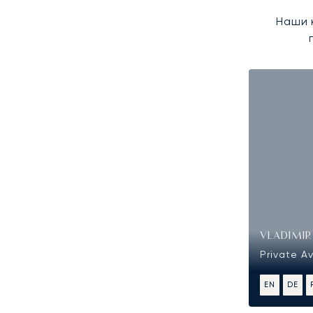
Наши 
VLADIMI
Private Av
EN
DE