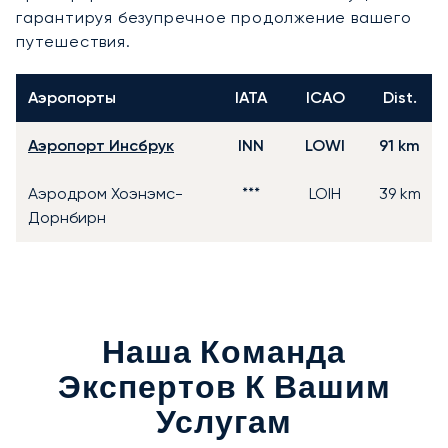
гарантируя безупречное продолжение вашего
путешествия.
Аэропорты
IATA
ICAO
Dist.
Аэропорт Инсбрук
INN
LOWI
91 km
Аэродром Хоэнэмс-
***
LOIH
39 km
Дорнбирн
Наша Команда
Экспертов К Вашим
Услугам