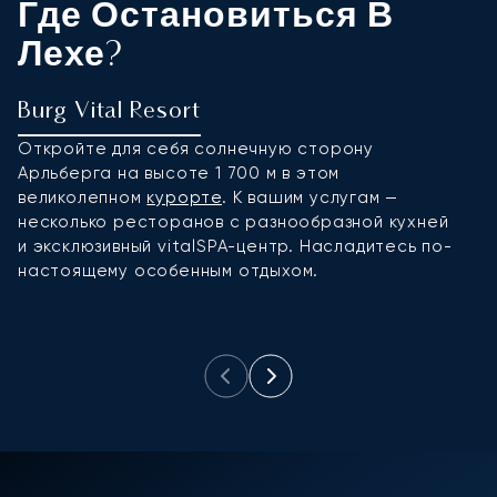
Где Остановиться В
Лехе?
Burg Vital Resort
H
Откройте для себя солнечную сторону
О
Арльберга на высоте 1 700 м в этом
г
великолепном
курорте
. К вашим услугам —
ч
несколько ресторанов с разнообразной кухней
д
и эксклюзивный vitalSPA-центр. Насладитесь по-
В
настоящему особенным отдыхом.
о
к