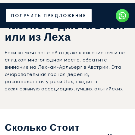
Закажите аренду
ПОЛУЧИТЬ ПРЕДЛОЖЕНИЕ
частного джета в Лех
или из Леха
Если вы мечтаете об отдыхе в живописном и не
слишком многолюдном месте, обратите
внимание на Лех-ам-Арльберг в Австрии. Эта
очаровательная горная деревня,
расположенная у реки Лех, входит в
эксклюзивную ассоциацию лучших альпийских
курортов Best of the Alps.
Сколько Стоит