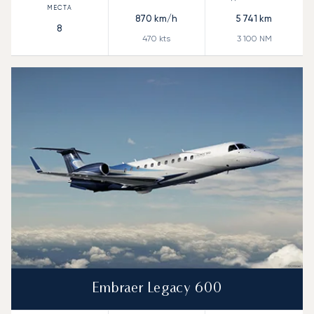
870
km/h
5 741
km
8
470
kts
3 100
NM
Embraer Legacy 600