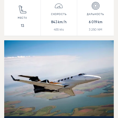
843
km/h
6 019
km
13
455
kts
3 250
NM