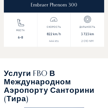
Embraer Phenom 300
822
km/h
3 723
km
6-8
444
kts
2 010
NM
Услуги FBO В
Международном
Аэропорту Санторини
(Тира)