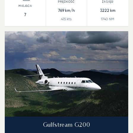
769
km/h
3222
km
7
415
kts
1740
NM
Gulfstream G200