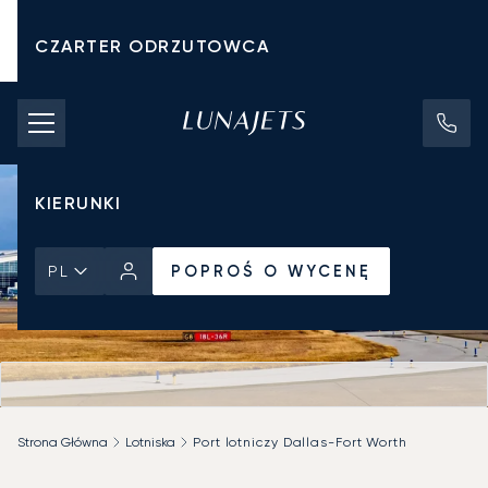
CZARTER ODRZUTOWCA
KOSZTY CZARTERU
PRYWATNE ODRZUTOWCE
KIERUNKI
POPROŚ O WYCENĘ
PL
Strona Główna
Lotniska
Port lotniczy Dallas-Fort Worth