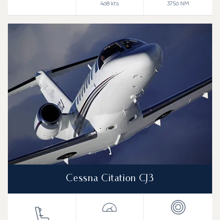
468
kts
3756
NM
Cessna Citation CJ3