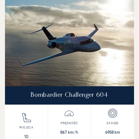
Zdjęcie samolotu
Model samolotu
Miejsca
Prędkość (km/h)
Prędkość (węzły)
Zasięg (km)
Zasięg (NM)
Bombardier Challenger 604
867
km/h
6958
km
10