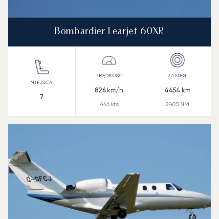
Bombardier Learjet 60XR
826
km/h
4454
km
7
446
kts
2405
NM