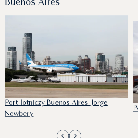
Buenos Aires
Port lotniczy Buenos Aires-Jorge
P
Newbery