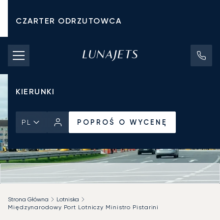
CZARTER ODRZUTOWCA
KOSZTY CZARTERU
PRYWATNE ODRZUTOWCE
KIERUNKI
POPROŚ O WYCENĘ
PL
Strona Główna
Lotniska
Międzynarodowy Port Lotniczy Ministro Pistarini