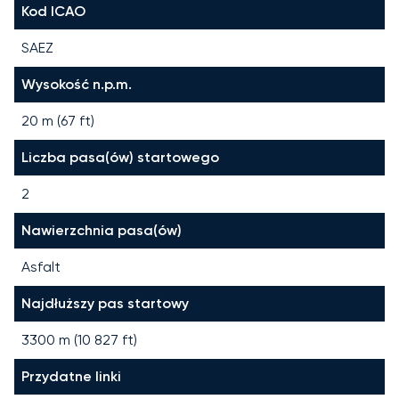
Kod ICAO
SAEZ
Wysokość n.p.m.
20 m (67 ft)
Liczba pasa(ów) startowego
2
Nawierzchnia pasa(ów)
Asfalt
Najdłuższy pas startowy
3300
m (
10 827
ft)
Przydatne linki