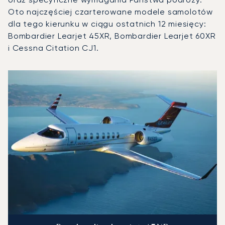
Oto najczęściej czarterowane modele samolotów
dla tego kierunku w ciągu ostatnich 12 miesięcy:
Bombardier Learjet 45XR, Bombardier Learjet 60XR
i Cessna Citation CJ1.
Międzynarodowy Port Lotniczy Ministro Pistarini : 3 najpo
Zdjęcie samolotu
Model samolotu
Miejsca
Prędkość (km/h)
Prędkość (węzły)
Zasięg (km)
Zasięg (NM)