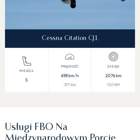
Cessna Citation CJ1
698
km/h
2076
km
5
377
kts
1121
NM
Usługi FBO Na
Międzynarodowym Porcie