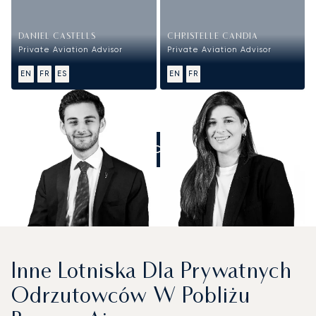
DANIEL CASTELLS
CHRISTELLE CANDIA
Private Aviation Advisor
Private Aviation Advisor
EN
FR
ES
EN
FR
ZADZWOŃCIE DO NAS
Inne Lotniska Dla Prywatnych
Odrzutowców W Pobliżu