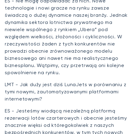
ES - Nie mogę odpowiadać za nich. Nowe
technologie i nowi gracze na rynku zawsze
świadczą o dużej dynamice naszej branży. Jednak
dynamika sektora lotnictwa prywatnego ma
niewiele wspólnego z rynkiem „Ubera” pod
względem wielkości, złożoności i cykliczności. W
rzeczywistości żaden z tych konkurentów nie
prowadzi obecnie zrównoważonego modelu
biznesowego ani nawet nie ma realistycznego
biznesplanu. Wątpimy, czy przetrwają oni kolejne
spowolnienie na rynku.
LMT - Jak duży jest dziś LunaJets w porównaniu z
tymi nowymi, zautomatyzowanymi platformami
internetowymi?
ES - Jesteśmy wiodącą niezależną platformą
rezerwacji lotów czarterowych i obecnie jesteśmy
znacznie więksi od któregokolwiek z naszych
bezpośrednich konkurentów, w tym tych nowych