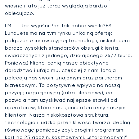
wiosnę i lato już teraz wyglądają bardzo
obiecująco.
LMT - Jak wyjaśni Pan tak dobre wyniki?ES -
LunaJets ma na tym rynku unikalną ofertę:
połączenie innowacyjnej technologii, niskich cen i
bardzo wysokich standardów obsługi klienta,
świadczonych z jednego, działającego 24/7 biura.
Ponieważ klienci cenią nasze obiektywne
doradztwo i ufają mu, częściej z nami latają i
polecają nas swoim znajomym oraz partnerom
biznesowym. To pozytywnie wpływa na naszą
pozycję negocjacyjną (rabat ilościowy), co
pozwala nam uzyskiwać najlepsze stawki od
operatorów, które następnie oferujemy naszym
klientom. Nasza niskokosztowa struktura,
technologia i ludzka przenikliwość tworzą idealną
równowagę pomiędzy zbyt drogimi programami
kart na 25 godzin, kosztownymi, „staromodnymi”