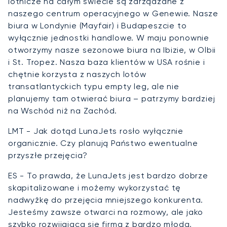
lotnicze na całym świecie są zarządzane z
naszego centrum operacyjnego w Genewie. Nasze
biura w Londynie (Mayfair) i Budapeszcie to
wyłącznie jednostki handlowe. W maju ponownie
otworzymy nasze sezonowe biura na Ibizie, w Olbii
i St. Tropez. Nasza baza klientów w USA rośnie i
chętnie korzysta z naszych lotów
transatlantyckich typu empty leg, ale nie
planujemy tam otwierać biura – patrzymy bardziej
na Wschód niż na Zachód.
LMT - Jak dotąd LunaJets rosło wyłącznie
organicznie. Czy planują Państwo ewentualne
przyszłe przejęcia?
ES - To prawda, że LunaJets jest bardzo dobrze
skapitalizowane i możemy wykorzystać tę
nadwyżkę do przejęcia mniejszego konkurenta.
Jesteśmy zawsze otwarci na rozmowy, ale jako
szybko rozwijająca się firma z bardzo młodą,