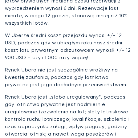
jetów prywatnych mediana czasu rezerwacji z
wyprzedzeniem wynosi 6 dni. Rezerwacje last
minute, w ciągu 12 godzin, stanowią mniej niż 10%
wszystkich lotów.
W Uberze średni koszt przejazdu wynosi +/- 12
USD, podczas gdy w ubiegłym roku nasz średni
koszt lotu prywatnym odrzutowcem wynosił +/- 12
900 USD – czyli 1 000 razy więcej!
Rynek Ubera nie jest szczególnie wrażliwy na
kwestię zaufania, podczas gdy lotnictwo
prywatne jest jego dokładnym przeciwieństwem.
Rynek Ubera jest „słabo uregulowany”, podczas
gdy lotnictwo prywatne jest nadmiernie
uregulowane (zezwolenia na lot; sloty lotniskowe i
kontrola ruchu lotniczego; kwalifikacje, szkolenia i
czas odpoczynku załogi; wpływ pogody; godziny
otwarcia lotnisk; a nawet waga pasażerów i