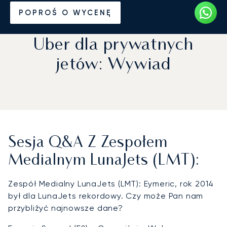
Strona Główna
Wiadomości i Perspektywy
POPROŚ O WYCENĘ
Uber dla prywatnych
jetów: Wywiad
Sesja Q&A Z Zespołem
Medialnym LunaJets (LMT):
Zespół Medialny LunaJets (LMT): Eymeric, rok 2014
był dla LunaJets rekordowy. Czy może Pan nam
przybliżyć najnowsze dane?