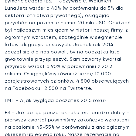
Eymeric Segard (ES) - Oczywiście. Wolumen
LunaJets wzrósł o 40% (w porównaniu do 5% dla
sektora lotnictwa prywatnego), osiągając
przychód na poziomie niemal 20 mln USD. Grudzień
był najlepszym miesiącem w historii naszej firmy, z
ogromnym wzrostem, szczególnie w segmencie
lotów długodystansowych. Jednak rok 2014
zaczął się dla nas powoli, by na początku lata
gwałtownie przyspieszyć. Sam czwarty kwartał
przyniósł wzrost o 90% w porównaniu z 2013
rokiem. Osiągnęliśmy również liczbę 10 000
zarejestrowanych członków, 4 800 obserwujących
na Facebooku i 2 500 na Twitterze.
LMT - A jak wygląda początek 2015 roku?
ES - Jak dotąd początek roku jest bardzo dobry –
pierwszy kwartał powinniśmy zakończyć wzrostem
na poziomie 45-55% w porównaniu z analogicznym
okresem ubiegłego roku. Nasze rezerwacje na