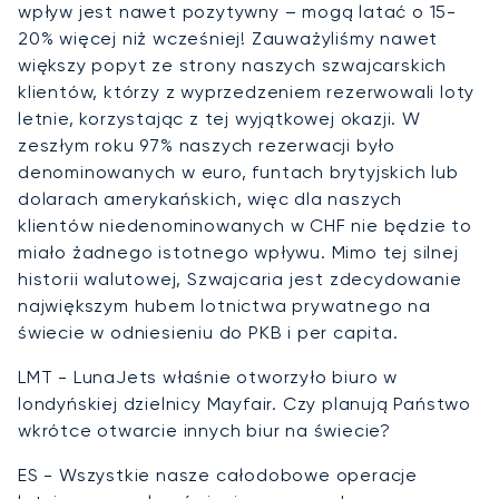
wpływ jest nawet pozytywny – mogą latać o 15-
20% więcej niż wcześniej! Zauważyliśmy nawet
większy popyt ze strony naszych szwajcarskich
klientów, którzy z wyprzedzeniem rezerwowali loty
letnie, korzystając z tej wyjątkowej okazji. W
zeszłym roku 97% naszych rezerwacji było
denominowanych w euro, funtach brytyjskich lub
dolarach amerykańskich, więc dla naszych
klientów niedenominowanych w CHF nie będzie to
miało żadnego istotnego wpływu. Mimo tej silnej
historii walutowej, Szwajcaria jest zdecydowanie
największym hubem lotnictwa prywatnego na
świecie w odniesieniu do PKB i per capita.
LMT - LunaJets właśnie otworzyło biuro w
londyńskiej dzielnicy Mayfair. Czy planują Państwo
wkrótce otwarcie innych biur na świecie?
ES - Wszystkie nasze całodobowe operacje