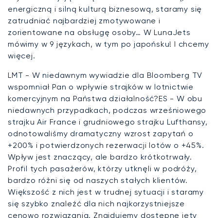
energiczną i silną kulturą biznesową, staramy się
zatrudniać najbardziej zmotywowane i
zorientowane na obsługę osoby… W LunaJets
mówimy w 9 językach, w tym po japońsku! I chcemy
więcej.
LMT - W niedawnym wywiadzie dla Bloomberg TV
wspomniał Pan o wpływie strajków w lotnictwie
komercyjnym na Państwa działalność?ES - W obu
niedawnych przypadkach, podczas wrześniowego
strajku Air France i grudniowego strajku Lufthansy,
odnotowaliśmy dramatyczny wzrost zapytań o
+200% i potwierdzonych rezerwacji lotów o +45%.
Wpływ jest znaczący, ale bardzo krótkotrwały.
Profil tych pasażerów, którzy utknęli w podróży,
bardzo różni się od naszych stałych klientów.
Większość z nich jest w trudnej sytuacji i staramy
się szybko znaleźć dla nich najkorzystniejsze
cenowo rozwiązania. Znajdujemy dostępne jety