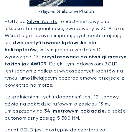
Zdjęcie: Guillaume Plisson
BOLD od
Silver Yachts
to 85,3-metrowy cud
luksusu i funkcjonalności, zwodowany w 2019 roku.
Wśród jego licznych imponujących cech znajdują
się
dwa certyfikowane lądowiska dla
helikopterów
, w tym jedno o wartości D
wynoszącej 13,
przystosowane do obsługi maszyn
takich jak AW109
. Dzięki tym lądowiskom BOLD
jest jednym z najlepiej wyposażonych jachtów na
rynku, umożliwiającym bezproblemowe przejście z
powietrza na morze.
Uzupełnieniem tych udogodnień jest 12-tonowy
dźwig na pokładzie rufowym o zasięgu 15 m,
umieszczony na
34-metrowym pokładzie
, a także
autonomiczny zasięg 5 500 NM.
Jacht BOLD jest dostępny do czarteru za