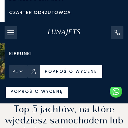
CZARTER ODRZUTOWCA
KOSZTY CZARTERU
PRYWATNE ODRZUTOWCE
KIERUNKI
POPROŚ O WYCENĘ
PL
Strona Główna
Wiadomości i Perspektywy
POPROŚ O WYCENĘ
Top 5 jachtów, na które
wjedziesz samochodem lub