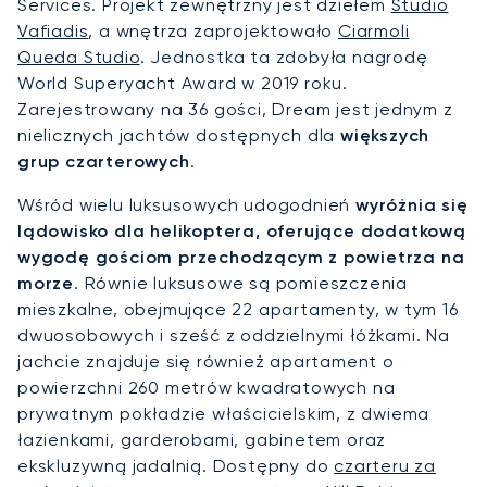
Services. Projekt zewnętrzny jest dziełem
Studio
Vafiadis
, a wnętrza zaprojektowało
Ciarmoli
Queda Studio
. Jednostka ta zdobyła nagrodę
World Superyacht Award w 2019 roku.
Zarejestrowany na 36 gości, Dream jest jednym z
nielicznych jachtów dostępnych dla
większych
grup czarterowych
.
Wśród wielu luksusowych udogodnień
wyróżnia się
lądowisko dla helikoptera, oferujące dodatkową
wygodę gościom przechodzącym z powietrza na
morze
. Równie luksusowe są pomieszczenia
mieszkalne, obejmujące 22 apartamenty, w tym 16
dwuosobowych i sześć z oddzielnymi łóżkami. Na
jachcie znajduje się również apartament o
powierzchni 260 metrów kwadratowych na
prywatnym pokładzie właścicielskim, z dwiema
łazienkami, garderobami, gabinetem oraz
ekskluzywną jadalnią. Dostępny do
czarteru za