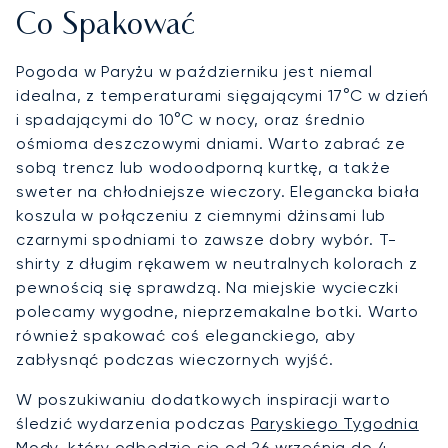
Co Spakować
Pogoda w Paryżu w październiku jest niemal
idealna, z temperaturami sięgającymi 17°C w dzień
i spadającymi do 10°C w nocy, oraz średnio
ośmioma deszczowymi dniami. Warto zabrać ze
sobą trencz lub wodoodporną kurtkę, a także
sweter na chłodniejsze wieczory. Elegancka biała
koszula w połączeniu z ciemnymi dżinsami lub
czarnymi spodniami to zawsze dobry wybór. T-
shirty z długim rękawem w neutralnych kolorach z
pewnością się sprawdzą. Na miejskie wycieczki
polecamy wygodne, nieprzemakalne botki. Warto
również spakować coś eleganckiego, aby
zabłysnąć podczas wieczornych wyjść.
W poszukiwaniu dodatkowych inspiracji warto
śledzić wydarzenia podczas
Paryskiego Tygodnia
Mody
, który odbędzie się od 26 września do 4