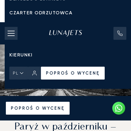
CZARTER ODRZUTOWCA
KOSZTY CZARTERU
PRYWATNE ODRZUTOWCE
KIERUNKI
POPROŚ O WYCENĘ
PL
Strona Główna
Wiadomości i Perspektywy
POPROŚ O WYCENĘ
Paryż w październiku –