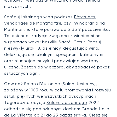
wystawy i weź udział w licznych wydarzeniach
muzycznych.
Spróbuj lokalnego wina podczas
Fêtes des
Vendanges
de Montmartre, czyli Winobrania na
Montmartre, które potrwa od 5 do 9 października.
To jesienna tradycja związana z winnicami na
wzgórzach wokół bazyliki Sacré-Cœur. Poczuj
niezwykły urok 18. dzielnicy, degustując wino,
delektując się lokalnymi specjałami kulinarnymi
oraz słuchając muzyki i podziwiając występy
uliczne. Zostań do wieczora, aby zobaczyć pokaz
sztucznych ogni.
Odwiedź Salon d’Automne (Salon Jesienny),
założony w 1903 roku w celu promowania i rozwoju
sztuk pięknych we wszystkich dyscyplinach.
Tegoroczna edycja
Salonu Jesiennego
2022
odbędzie się pod szklanym dachem Grande Halle
de La Villette od 21 do 23 października. Ciesz się