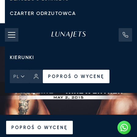
CZARTER ODRZUTOWCA
KOSZTY CZARTERU
PRYWATNE ODRZUTOWCE
KIERUNKI
POPROŚ O WYCENĘ
PL
Strona Główna
Wiadomości i Perspektywy
POPROŚ O WYCENĘ