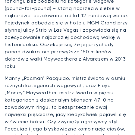
rankingu bez podziału na kategorie wagowe
(pound-for-pound) – staną naprzeciw siebie w
najbardziej oczekiwanej od lat 12-rundowej walce.
Pojedynek odbędzie się w hotelu MGM Grand przy
słynnej ulicy Strip w Las Vegas i zapowiada się na
zdecydowanie najbardziej dochodową walkę w
historii boksu. Oczekuje się, że jej przychody
ponad dwukrotnie przewyższą 150 milionów
dolarów z walki Mayweathera z Alvarezem w 2013
roku.
Manny „Pacman” Pacquiao, mistrz świata w ośmiu
różnych kategoriach wagowych, oraz Floyd
„Money” Mayweather, mistrz świata w pięciu
kategoriach z doskonałym bilansem 47-0 na
zawodowym ringu, to bezsprzecznie dwaj
najwięksi pięściarze, jacy kiedykolwiek pojawili się
w świecie boksu. Czy zwycięży agresywny styl
Pacquiao i jego błyskawiczne kombinacje ciosów,