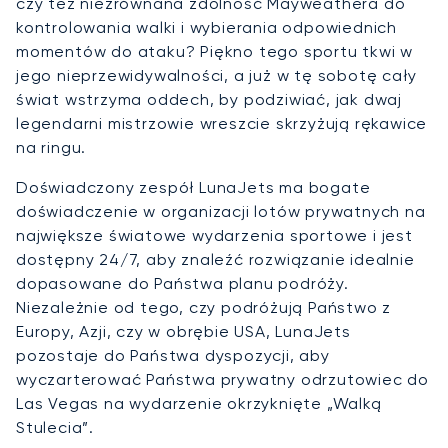
czy też niezrównana zdolność Mayweathera do
kontrolowania walki i wybierania odpowiednich
momentów do ataku? Piękno tego sportu tkwi w
jego nieprzewidywalności, a już w tę sobotę cały
świat wstrzyma oddech, by podziwiać, jak dwaj
legendarni mistrzowie wreszcie skrzyżują rękawice
na ringu.
Doświadczony zespół LunaJets ma bogate
doświadczenie w organizacji lotów prywatnych na
największe światowe wydarzenia sportowe i jest
dostępny 24/7, aby znaleźć rozwiązanie idealnie
dopasowane do Państwa planu podróży.
Niezależnie od tego, czy podróżują Państwo z
Europy, Azji, czy w obrębie USA, LunaJets
pozostaje do Państwa dyspozycji, aby
wyczarterować Państwa prywatny odrzutowiec do
Las Vegas na wydarzenie okrzyknięte „Walką
Stulecia”.