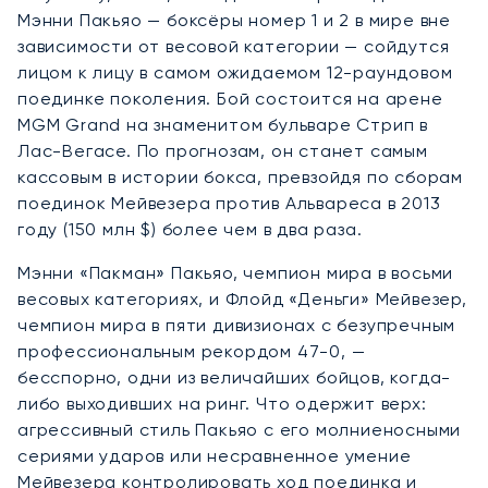
Мэнни Пакьяо — боксёры номер 1 и 2 в мире вне
зависимости от весовой категории — сойдутся
лицом к лицу в самом ожидаемом 12-раундовом
поединке поколения. Бой состоится на арене
MGM Grand на знаменитом бульваре Стрип в
Лас-Вегасе. По прогнозам, он станет самым
кассовым в истории бокса, превзойдя по сборам
поединок Мейвезера против Альвареса в 2013
году (150 млн $) более чем в два раза.
Мэнни «Пакман» Пакьяо, чемпион мира в восьми
весовых категориях, и Флойд «Деньги» Мейвезер,
чемпион мира в пяти дивизионах с безупречным
профессиональным рекордом 47-0, —
бесспорно, одни из величайших бойцов, когда-
либо выходивших на ринг. Что одержит верх:
агрессивный стиль Пакьяо с его молниеносными
сериями ударов или несравненное умение
Мейвезера контролировать ход поединка и