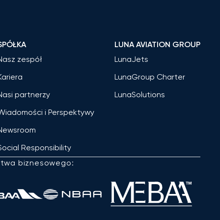
SPÓŁKA
LUNA AVIATION GROUP
Nasz zespół
LunaJets
Kariera
LunaGroup Charter
Nasi partnerzy
LunaSolutions
Wiadomości i Perspektywy
Newsroom
Social Responsibility
ctwa biznesowego: