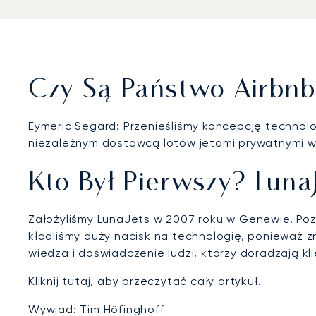
Czy Są Państwo Airbnb
Eymeric Segard: Przenieśliśmy koncepcję technol
niezależnym dostawcą lotów jetami prywatnymi w
Kto Był Pierwszy? Luna
Założyliśmy LunaJets w 2007 roku w Genewie. Pozos
kładliśmy duży nacisk na technologię, ponieważ 
wiedza i doświadczenie ludzi, którzy doradzają kl
Kliknij tutaj, aby przeczytać cały artykuł.
Wywiad: Tim Höfinghoff