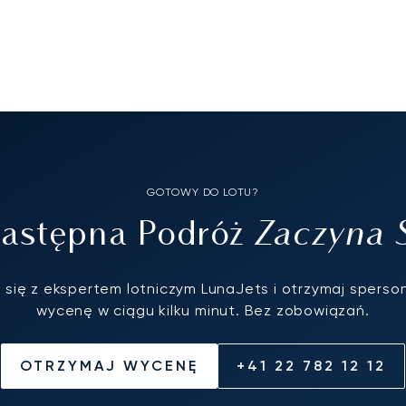
GOTOWY DO LOTU?
Zaczyna S
astępna Podróż
 się z ekspertem lotniczym LunaJets i otrzymaj spers
wycenę w ciągu kilku minut. Bez zobowiązań.
OTRZYMAJ WYCENĘ
+41 22 782 12 12