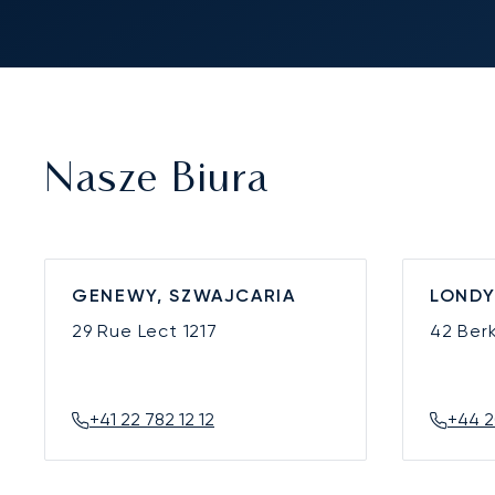
Nasze Biura
GENEWY, SZWAJCARIA
LONDY
29 Rue Lect
1217
42 Ber
+41 22 782 12 12
+44 2