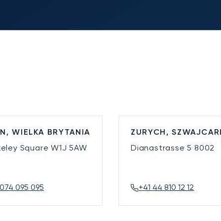
N, WIELKA BRYTANIA
ZURYCH, SZWAJCAR
keley Square
W1J 5AW
Dianastrasse 5
8002
074 095 095
+41 44 810 12 12