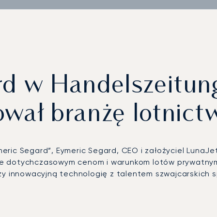
d w Handelszeitung
ował branżę lotnic
ric Segard”, Eymeric Segard, CEO i założyciel LunaJet
ie dotychczasowym cenom i warunkom lotów prywatnym
zy innowacyjną technologię z talentem szwajcarskich s