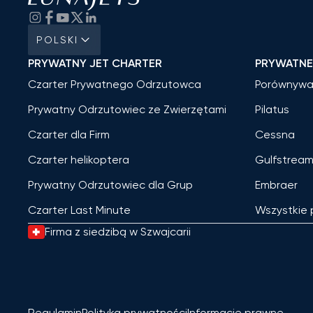
POLSKI
PRYWATNY JET CHARTER
PRYWATN
Czarter Prywatnego Odrzutowca
Porównywa
Prywatny Odrzutowiec ze Zwierzętami
Pilatus
Czarter dla Firm
Cessna
Czarter helikoptera
Gulfstrea
Prywatny Odrzutowiec dla Grup
Embraer
Czarter Last Minute
Wszystkie
Firma z siedzibą w Szwajcarii
Regulamin
Polityka prywatności
Informacje prawne