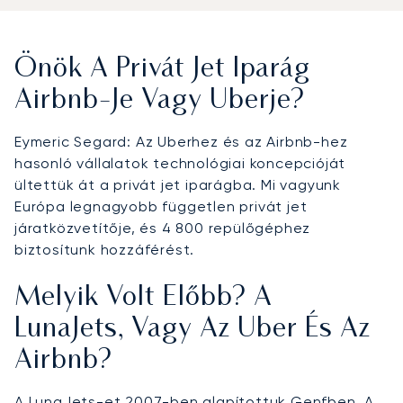
Önök A Privát Jet Iparág
Airbnb-Je Vagy Uberje?
Eymeric Segard: Az Uberhez és az Airbnb-hez
hasonló vállalatok technológiai koncepcióját
ültettük át a privát jet iparágba. Mi vagyunk
Európa legnagyobb független privát jet
járatközvetítője, és 4 800 repülőgéphez
biztosítunk hozzáférést.
Melyik Volt Előbb? A
LunaJets, Vagy Az Uber És Az
Airbnb?
A LunaJets-et 2007-ben alapítottuk Genfben. A