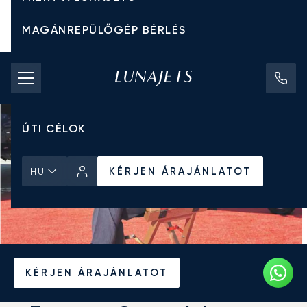
MAGÁNREPÜLŐGÉP BÉRLÉS
CHARTER ÁRAK
MAGÁNREPÜLŐGÉPEK
ÚTI CÉLOK
KÉRJEN ÁRAJÁNLATOT
HU
Kezdőlap
Hírek és Betekintés
KÉRJEN ÁRAJÁNLATOT