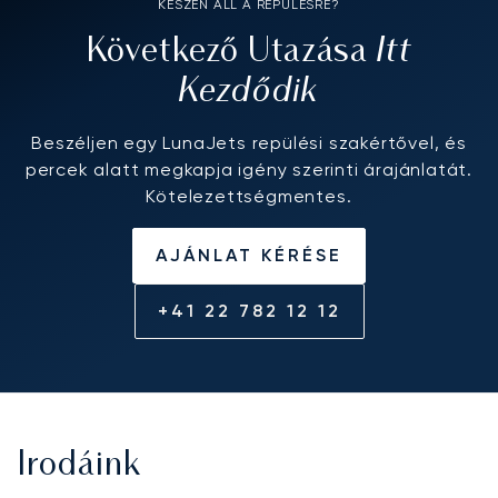
KÉSZEN ÁLL A REPÜLÉSRE?
Itt
Következő Utazása
Kezdődik
Beszéljen egy LunaJets repülési szakértővel, és
percek alatt megkapja igény szerinti árajánlatát.
Kötelezettségmentes.
AJÁNLAT KÉRÉSE
+41 22 782 12 12
Irodáink