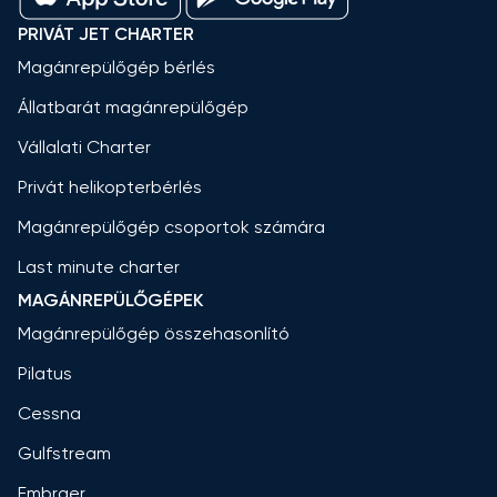
PRIVÁT JET CHARTER
Magánrepülőgép bérlés
Állatbarát magánrepülőgép
Vállalati Charter
Privát helikopterbérlés
Magánrepülőgép csoportok számára
Last minute charter
MAGÁNREPÜLŐGÉPEK
Magánrepülőgép összehasonlító
Pilatus
Cessna
Gulfstream
Embraer