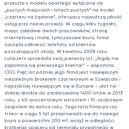
przeszła z modelu opartego wyłącznie na
„pustych miejscach i lotach pustych” na model
„czarteru na żądanie”, oferujący najwyższą jakość
usług przy niskiej prowizji. W ciągu kilku tygodni,
mając zaledwie dwóch pracowników, stronę
internetową i małe, tymczasowe biuro, firma
zaczęła odbierać telefony od klientów
poszukujących okazji. W kwietniu 2008 roku
LunaJets sprzedała swój pierwszy lot. „Nigdy nie
zapomina się pierwszego klienta!” – wspomina
CEO. Pięć lat później jego firma jest największym
niezależnym brokerem czarterowym w Szwajcarii i
najszybciej rozwijającym się w Europie – jest na
dobrej drodze do zrealizowania 1400 lotów w 2013
roku, z 40-procentowym wzrostem i 15-osobowym
zespołem do końca roku. Tego lata firma po raz
trzeci w ciągu 5 lat przeprowadzi się do nowego
biura o powierzchni 200 m², wciąż w odległości
krótkiego spaceru od terminalu prywatnego w