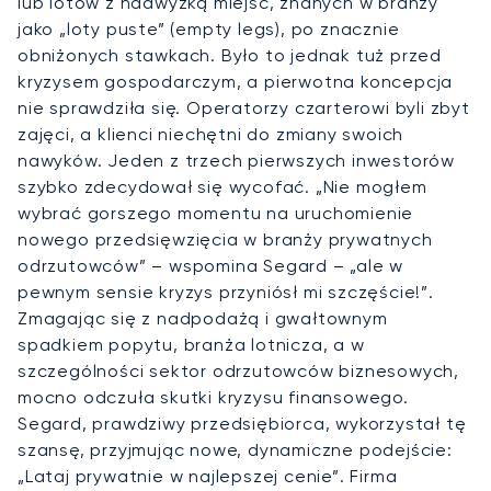
lub lotów z nadwyżką miejsc, znanych w branży
jako „loty puste” (empty legs), po znacznie
obniżonych stawkach. Było to jednak tuż przed
kryzysem gospodarczym, a pierwotna koncepcja
nie sprawdziła się. Operatorzy czarterowi byli zbyt
zajęci, a klienci niechętni do zmiany swoich
nawyków. Jeden z trzech pierwszych inwestorów
szybko zdecydował się wycofać. „Nie mogłem
wybrać gorszego momentu na uruchomienie
nowego przedsięwzięcia w branży prywatnych
odrzutowców” – wspomina Segard – „ale w
pewnym sensie kryzys przyniósł mi szczęście!”.
Zmagając się z nadpodażą i gwałtownym
spadkiem popytu, branża lotnicza, a w
szczególności sektor odrzutowców biznesowych,
mocno odczuła skutki kryzysu finansowego.
Segard, prawdziwy przedsiębiorca, wykorzystał tę
szansę, przyjmując nowe, dynamiczne podejście:
„Lataj prywatnie w najlepszej cenie”. Firma