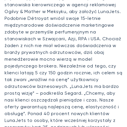
stanowiska kierowniczego w agencji reklamowej
Ogilvy & Mather w Meksyku, aby założyć LunaJets.
Podobnie Détroyat wniósł swoje 15-letnie
międzynarodowe doświadczenie marketingowe
zdobyte w przemyśle perfumeryjnym na
stanowiskach w Szwajcarii, Azji, RPA i USA. Chociaż
żaden z nich nie miał wówczas doświadczenia w
branży prywatnych odrzutowców, dziś obaj
menedżerowie mocno wierzą w model
pojedynczego brokera. Niezależnie od tego, czy
klienci latają 5 czy 150 godzin rocznie, ich celem są
tak zwani „wrażliwi na cenę” użytkownicy
odrzutowców biznesowych. „LunaJets ma bardzo
prostą wizję” – podkreśla Segard. „Chcemy, aby
nasi klienci oszczędzali pieniądze i czas. Nasze
oferty gwarantują najlepszą cenę, elastyczność i
obsługę”. Ponad 40 procent nowych klientów
LunaJets to osoby, które wcześniej korzystały z