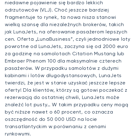
niedawne pojawienie się bardzo lekkich
odrzutowców (VLJ). Choć jeszcze bardziej
fragmentuje to rynek, ta nowa nisza stanowi
wielką szansę dla niezależnych brokerów, takich
jak LunaJets, na oferowanie pasażerom lepszych
cen. Oferta „LunaBusiness”, czyli jednodniowe loty
powrotne od LunaJets, zaczyna się od 2000 euro
za godzinę na samolotach Citation Mustang lub
Embraer Phenom 100 dla maksymalnie czterech
pasażerów. W przypadku samolotów z dużymi
kabinami i lotów długodystansowych, LunaJets
twierdzi, że jest w stanie uzyskać jeszcze lepsze
oferty! Dla klientów, którzy są gotowi poczekać z
rezerwacją do ostatniej chwili, LunaJets może
znaleźć lot pusty… W takim przypadku ceny mogą
być niższe nawet o 60 procent, co oznacza
oszczędność do 50 000 USD na locie
transatlantyckim w porównaniu z cenami
rynkowymi.