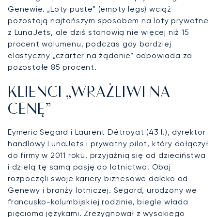
Genewie. „Loty puste” (empty legs) wciąż
pozostają najtańszym sposobem na loty prywatne
z LunaJets, ale dziś stanowią nie więcej niż 15
procent wolumenu, podczas gdy bardziej
elastyczny „czarter na żądanie” odpowiada za
pozostałe 85 procent.
KLIENCI „WRAŻLIWI NA
CENĘ”
Eymeric Segard i Laurent Détroyat (43 l.), dyrektor
handlowy LunaJets i prywatny pilot, który dołączył
do firmy w 2011 roku, przyjaźnią się od dzieciństwa
i dzielą tę samą pasję do lotnictwa. Obaj
rozpoczęli swoje kariery biznesowe daleko od
Genewy i branży lotniczej. Segard, urodzony we
francusko-kolumbijskiej rodzinie, biegle włada
pięcioma językami. Zrezygnował z wysokiego