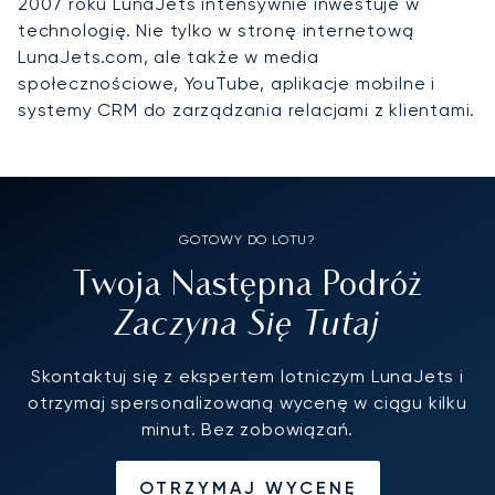
2007 roku LunaJets intensywnie inwestuje w
technologię. Nie tylko w stronę internetową
LunaJets.com, ale także w media
społecznościowe, YouTube, aplikacje mobilne i
systemy CRM do zarządzania relacjami z klientami.
GOTOWY DO LOTU?
Twoja Następna Podróż
Zaczyna Się Tutaj
Skontaktuj się z ekspertem lotniczym LunaJets i
otrzymaj spersonalizowaną wycenę w ciągu kilku
minut. Bez zobowiązań.
OTRZYMAJ WYCENĘ