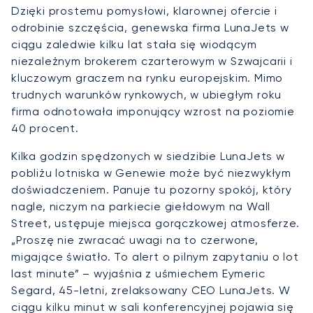
Dzięki prostemu pomysłowi, klarownej ofercie i
odrobinie szczęścia, genewska firma LunaJets w
ciągu zaledwie kilku lat stała się wiodącym
niezależnym brokerem czarterowym w Szwajcarii i
kluczowym graczem na rynku europejskim. Mimo
trudnych warunków rynkowych, w ubiegłym roku
firma odnotowała imponujący wzrost na poziomie
40 procent.
Kilka godzin spędzonych w siedzibie LunaJets w
pobliżu lotniska w Genewie może być niezwykłym
doświadczeniem. Panuje tu pozorny spokój, który
nagle, niczym na parkiecie giełdowym na Wall
Street, ustępuje miejsca gorączkowej atmosferze.
„Proszę nie zwracać uwagi na to czerwone,
migające światło. To alert o pilnym zapytaniu o lot
last minute” – wyjaśnia z uśmiechem Eymeric
Segard, 45-letni, zrelaksowany CEO LunaJets. W
ciągu kilku minut w sali konferencyjnej pojawia się