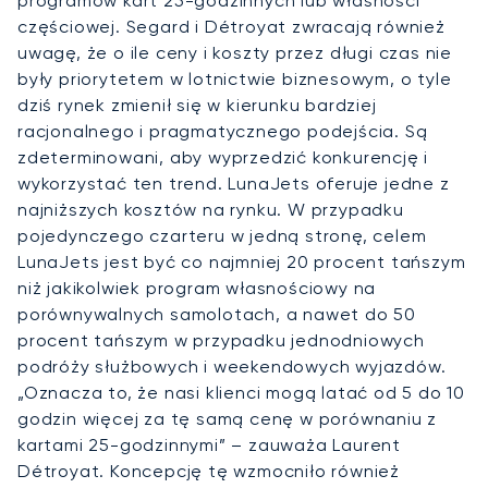
programów kart 25-godzinnych lub własności
częściowej. Segard i Détroyat zwracają również
uwagę, że o ile ceny i koszty przez długi czas nie
były priorytetem w lotnictwie biznesowym, o tyle
dziś rynek zmienił się w kierunku bardziej
racjonalnego i pragmatycznego podejścia. Są
zdeterminowani, aby wyprzedzić konkurencję i
wykorzystać ten trend. LunaJets oferuje jedne z
najniższych kosztów na rynku. W przypadku
pojedynczego czarteru w jedną stronę, celem
LunaJets jest być co najmniej 20 procent tańszym
niż jakikolwiek program własnościowy na
porównywalnych samolotach, a nawet do 50
procent tańszym w przypadku jednodniowych
podróży służbowych i weekendowych wyjazdów.
„Oznacza to, że nasi klienci mogą latać od 5 do 10
godzin więcej za tę samą cenę w porównaniu z
kartami 25-godzinnymi” – zauważa Laurent
Détroyat. Koncepcję tę wzmocniło również