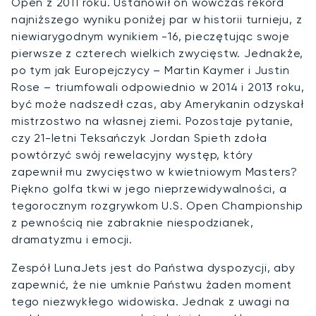
Open z 2011 roku. Ustanowił on wówczas rekord
najniższego wyniku poniżej par w historii turnieju, z
niewiarygodnym wynikiem -16, pieczętując swoje
pierwsze z czterech wielkich zwycięstw. Jednakże,
po tym jak Europejczycy – Martin Kaymer i Justin
Rose – triumfowali odpowiednio w 2014 i 2013 roku,
być może nadszedł czas, aby Amerykanin odzyskał
mistrzostwo na własnej ziemi. Pozostaje pytanie,
czy 21-letni Teksańczyk Jordan Spieth zdoła
powtórzyć swój rewelacyjny występ, który
zapewnił mu zwycięstwo w kwietniowym Masters?
Piękno golfa tkwi w jego nieprzewidywalności, a
tegorocznym rozgrywkom U.S. Open Championship
z pewnością nie zabraknie niespodzianek,
dramatyzmu i emocji.
Zespół LunaJets jest do Państwa dyspozycji, aby
zapewnić, że nie umknie Państwu żaden moment
tego niezwykłego widowiska. Jednak z uwagi na