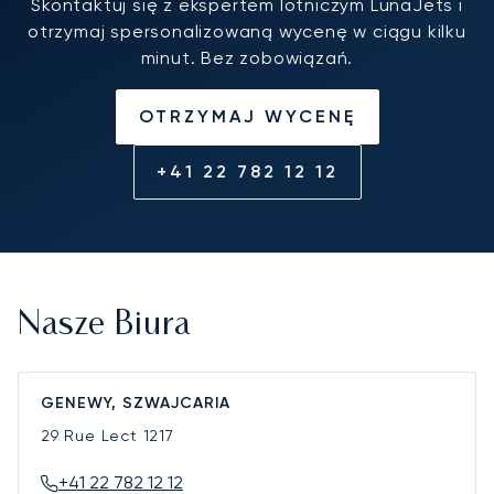
Skontaktuj się z ekspertem lotniczym LunaJets i
otrzymaj spersonalizowaną wycenę w ciągu kilku
minut. Bez zobowiązań.
OTRZYMAJ WYCENĘ
+41 22 782 12 12
Nasze Biura
GENEWY, SZWAJCARIA
29 Rue Lect
1217
+41 22 782 12 12