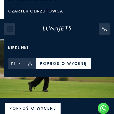
CZARTER ODRZUTOWCA
KOSZTY CZARTERU
PRYWATNE ODRZUTOWCE
KIERUNKI
POPROŚ O WYCENĘ
PL
Strona Główna
Wiadomości i Perspektywy
POPROŚ O WYCENĘ