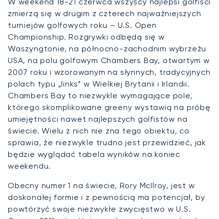
W weekend 18-21 czerwca wszyscy najlepsi golfiści
zmierzą się w drugim z czterech najważniejszych
turniejów golfowych roku – U.S. Open
Championship. Rozgrywki odbędą się w
Waszyngtonie, na północno-zachodnim wybrzeżu
USA, na polu golfowym Chambers Bay, otwartym w
2007 roku i wzorowanym na słynnych, tradycyjnych
polach typu „links” w Wielkiej Brytanii i Irlandii.
Chambers Bay to niezwykle wymagające pole,
którego skomplikowane greeny wystawią na próbę
umiejętności nawet najlepszych golfistów na
świecie. Wielu z nich nie zna tego obiektu, co
sprawia, że niezwykle trudno jest przewidzieć, jak
będzie wyglądać tabela wyników na koniec
weekendu.
Obecny numer 1 na świecie, Rory McIlroy, jest w
doskonałej formie i z pewnością ma potencjał, by
powtórzyć swoje niezwykłe zwycięstwo w U.S.