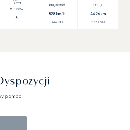
828
km/h
4426
km
8
447
kts
2390
NM
Dyspozycji
aby pomóc