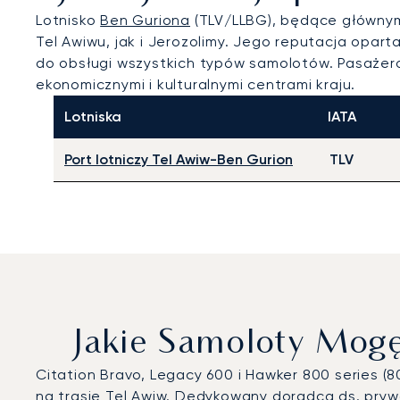
Lotnisko
Ben Guriona
(TLV/LLBG), będące głównym 
Tel Awiwu, jak i Jerozolimy. Jego reputacja opa
do obsługi wszystkich typów samolotów. Pasażer
ekonomicznymi i kulturalnymi centrami kraju.
Lotniska
IATA
Port lotniczy Tel Awiw-Ben Gurion
TLV
Jakie Samoloty Mog
Citation Bravo, Legacy 600 i Hawker 800 series (
na trasie Tel Awiw. Dedykowany doradca ds. pry