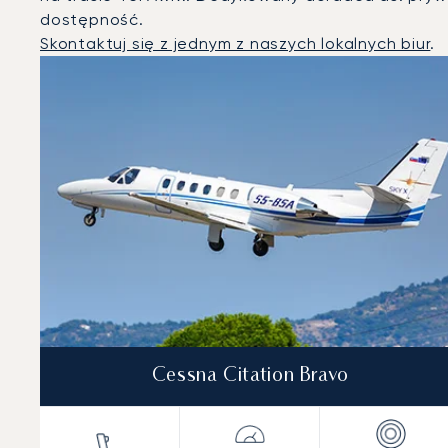
dostępność.
Skontaktuj się z jednym z naszych lokalnych biur
.
Tel Awiw : 3 najpopularniejsze modele statków powietrz
Zdjęcie samolotu
Model samolotu
Miejsca
Prędkość (km/h)
Prędkość (węzły)
Zasięg (km)
Zasięg (NM)
Cessna Citation Bravo