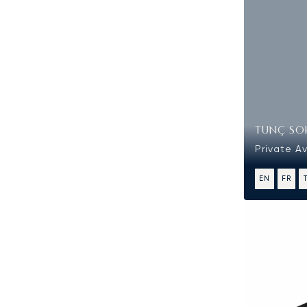
TUNÇ SO
Private Av
EN
FR