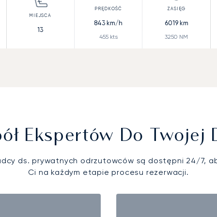
843
km/h
6019
km
13
455
kts
3250
NM
ół Ekspertów Do Twojej 
adcy ds. prywatnych odrzutowców są dostępni 24/7, 
Ci na każdym etapie procesu rezerwacji.