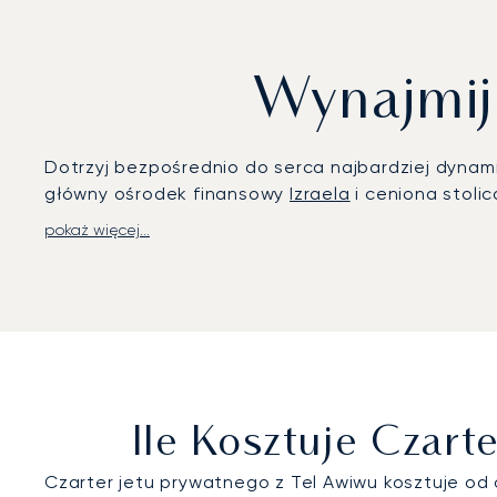
Wynajmij
Dotrzyj bezpośrednio do serca najbardziej dyna
główny ośrodek finansowy
Izraela
i ceniona stoli
pokaż więcej...
Niezależnie od tego, czy celem Państwa podróży 
zorganizowany z myślą o maksymalnej efektywno
indywidualnego harmonogramu. Wybrany samolot s
przez Państwa katering pokładowy. Dzięki temu st
zostanie zorganizowany w ekskluzywnym terminalu
Państwa bezpieczeństwo jest naszym priorytetem
wiodący w branży standard zapewnia pełen spokój
Ile Kosztuje Czar
poziomie bezpieczeństwa i naszym sprawdzonym
Czarter jetu prywatnego z Tel Awiwu kosztuje od 