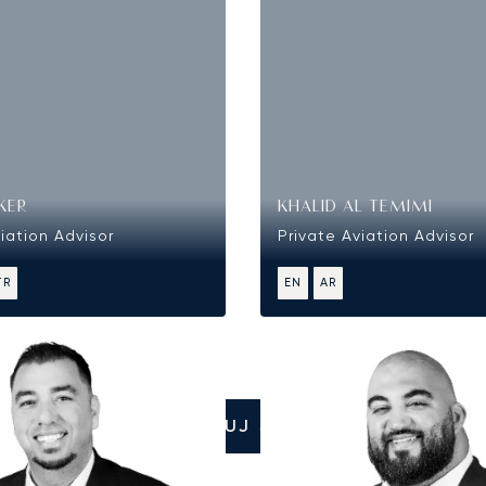
KER
KHALID AL TEMIMI
iation Advisor
Private Aviation Advisor
TR
EN
AR
SKONTAKTUJ SIĘ Z NAMI