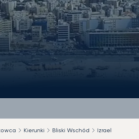
utowca
Kierunki
Bliski Wschód
Izrael