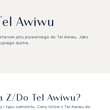
Tel Awiwu
rterowi jetu prywatnego do Tel Awiwu. Jako
acyjnego ducha.
wypoczynek na wybrzeżu, Państwa lot zostanie
jemy podróż w pełni dopasowaną do Państwa
spokojnego relaksu, uzupełnioną o preferowany
sił i gotowi do działania, a dyskretny przylot
 w Europie brokera z certyfikatem ARGUS. Ten
ca jak Tel Awiw opiera się na nienagannym
ca Z/do Tel Awiwu?
y i typu samolotu. Ceny lotów z Tel Awiwu do