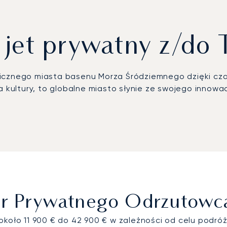
 jet prywatny z/do 
micznego miasta basenu Morza Śródziemnego dzięki cza
ca kultury, to globalne miasto słynie ze swojego innow
są kluczowe spotkania korporacyjne, czy ekskluzywny 
ści i bezpośrednim dostępie. W LunaJets przygotowu
taje się prywatną przestrzenią do poufnej pracy lub 
arannemu planowaniu dotrą Państwo na miejsce w pełni 
 Fattal.
 – to zobowiązanie potwierdzone statusem pierwszego
 ducha i gwarantuje, że podróż do tak ważnego miejs
ter Prywatnego Odrzutow
 doświadczeniu.
około 11 900 € do 42 900 € w zależności od celu podróż