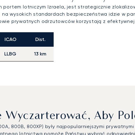
portem lotniczym Izraela, jest strategicznie zlokal
rta na wysokich standardach bezpieczeństwa idzie w p
owie prywatnych odrzutowców korzystają z efektywnej 
ICAO
Dist.
LLBG
13 km
ę Wyczarterować, Aby Pol
800A, 800B, 800XP) były najpopularniejszymi prywatny
watnego lotnictwa pomoże Państwu wybrać odpowiedni 