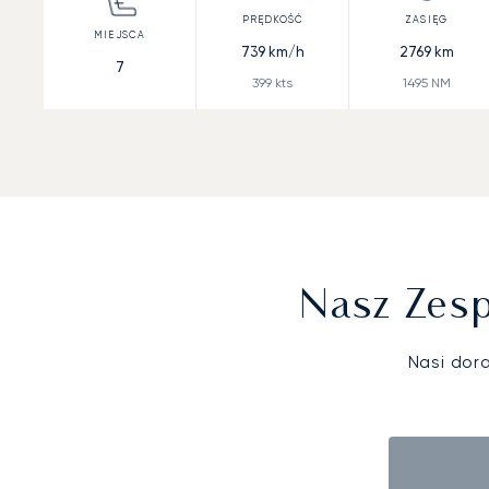
739
km/h
2769
km
7
399
kts
1495
NM
Nasz Zesp
Nasi dor