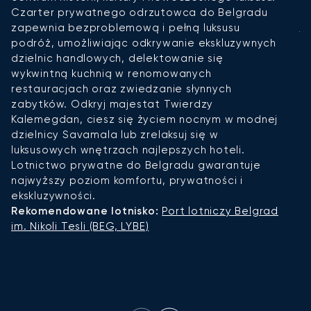
o
Czarter prywatnego odrzutowca do Belgradu
j
zapewnia bezproblemową i pełną luksusu
N
podróż, umożliwiając odkrywanie ekskluzywnych
k
dzielnic handlowych, delektowanie się
W
wykwintną kuchnią w renomowanych
p
restauracjach oraz zwiedzanie słynnych
K
zabytków. Odkryj majestat Twierdzy
h
Kalemegdan, ciesz się życiem nocnym w modnej
zn
dzielnicy Savamala lub zrelaksuj się w
pe
luksusowych wnętrzach najlepszych hoteli.
t
Lotnictwo prywatne do Belgradu gwarantuje
o
najwyższy poziom komfortu, prywatności i
b
ekskluzywności.
e
Rekomendowane lotnisko:
Port lotniczy Belgrad
w
im. Nikoli Tesli (BEG, LYBE)
R
Ko