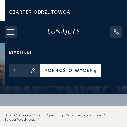
CZARTER ODRZUTOWCA
KOSZTY CZARTERU
PRYWATNE ODRZUTOWCE
KIERUNKI
POPROŚ O WYCENĘ
PL
Strona Główna
Czarter Prywatnego Odrzutowca
Kierunki
Europa Południowa