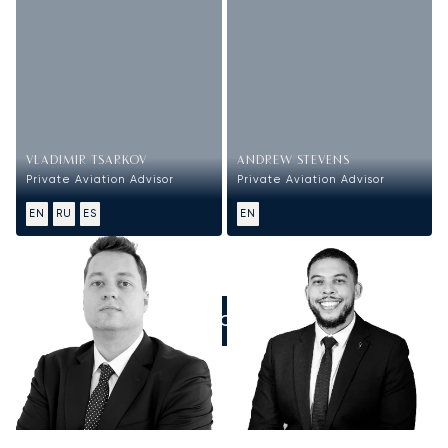
VLADIMIR TSARKOV
ANDREW STEVENS
Private Aviation Advisor
Private Aviation Advisor
EN
RU
ES
EN
ZADZWOŃCIE DO NAS