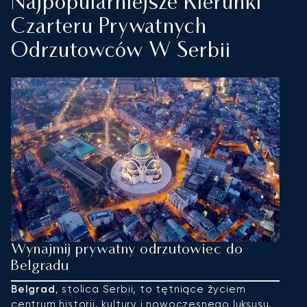
Najpopularniejsze Kierunki
Czarteru Prywatnych
Odrzutowców W Serbii
Wynajmij prywatny odrzutowiec do
W
Belgradu
Ni
o
Belgrad
, stolica Serbii, to tętniące życiem
n
centrum historii, kultury i nowoczesnego luksusu.