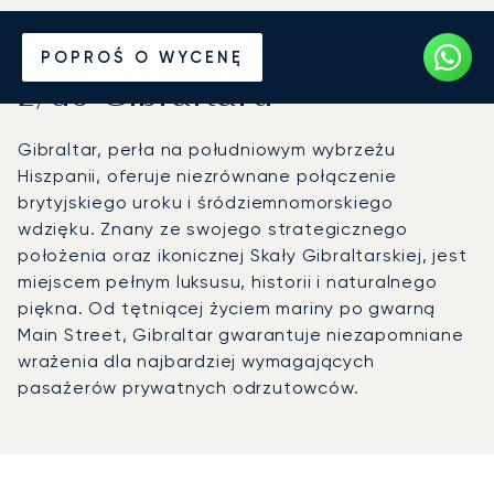
Wynajmij jet prywatny
POPROŚ O WYCENĘ
z/do Gibraltaru
Gibraltar, perła na południowym wybrzeżu
Hiszpanii, oferuje niezrównane połączenie
brytyjskiego uroku i śródziemnomorskiego
wdzięku. Znany ze swojego strategicznego
położenia oraz ikonicznej Skały Gibraltarskiej, jest
miejscem pełnym luksusu, historii i naturalnego
piękna. Od tętniącej życiem mariny po gwarną
Main Street, Gibraltar gwarantuje niezapomniane
wrażenia dla najbardziej wymagających
pasażerów prywatnych odrzutowców.