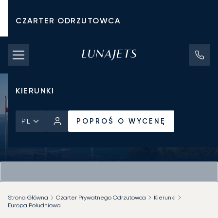
CZARTER ODRZUTOWCA
KOSZTY CZARTERU
PRYWATNE ODRZUTOWCE
KIERUNKI
POPROŚ O WYCENĘ
PL
Strona Główna
Czarter Prywatnego Odrzutowca
Kierunki
Europa Południowa